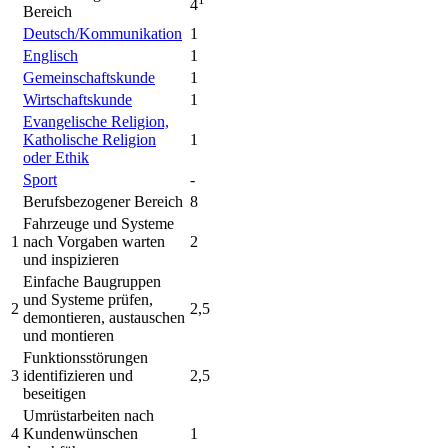
4
Bereich
Deutsch/Kommunikation
1
Englisch
1
Gemeinschaftskunde
1
Wirtschaftskunde
1
Evangelische Religion,
Katholische Religion
1
oder Ethik
Sport
-
Berufsbezogener Bereich
8
Fahrzeuge und Systeme
1
nach Vorgaben warten
2
und inspizieren
Einfache Baugruppen
und Systeme prüfen,
2
2,5
demontieren, austauschen
und montieren
Funktionsstörungen
3
identifizieren und
2,5
beseitigen
Umrüstarbeiten nach
4
Kundenwünschen
1