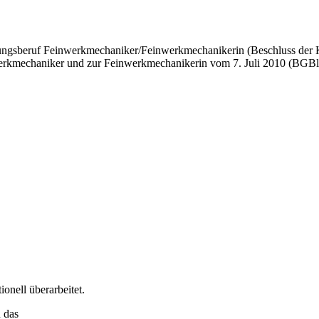
ungsberuf Fein­werkmechaniker/Feinwerkmechanikerin (Beschluss der K
werkme­chaniker und zur Feinwerkmechanikerin vom 7. Juli 2010 (BGBl I
onell überarbeitet.
h das