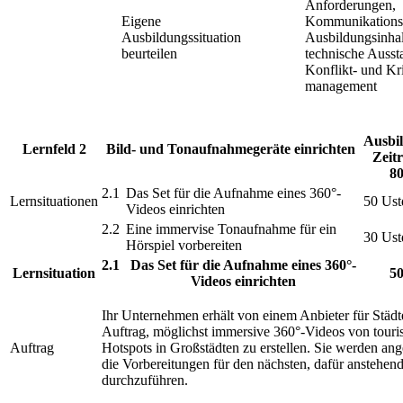
Anforderungen,
Eigene
Kommunikationss
Ausbildungssituation
Ausbildungsinhal
beurteilen
technische Ausst
Konflikt- und Kr
management
Ausbi
Lernfeld 2
Bild- und Tonaufnahmegeräte einrichten
Zeitr
80
2.1
Das Set für die Aufnahme eines 360°-
Lernsituationen
50 Ust
Videos einrichten
2.2
Eine immervise Tonaufnahme für ein
30 Ust
Hörspiel vorbereiten
2.1
Das Set für die Aufnahme eines 360°-
Lernsituation
50
Videos einrichten
Ihr Unternehmen erhält von einem Anbieter für Städt
Auftrag, möglichst immersive 360°-Videos von touri
Auftrag
Hotspots in Großstädten zu erstellen. Sie werden an
die Vorbereitungen für den nächsten, dafür anstehen
durchzuführen.