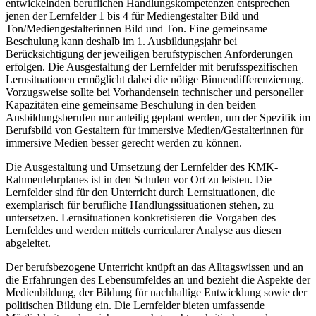
entwickelnden beruflichen Handlungskompetenzen entsprechen
jenen der Lernfelder 1 bis 4 für Mediengestalter Bild und
Ton/Mediengestalterinnen Bild und Ton. Eine gemeinsame
Beschulung kann deshalb im 1. Ausbildungsjahr bei
Berücksichtigung der jeweiligen berufstypischen Anforderungen
erfolgen. Die Ausgestaltung der Lernfelder mit berufsspezifischen
Lernsituationen ermöglicht dabei die nötige Binnendifferenzierung.
Vorzugsweise sollte bei Vorhandensein technischer und personeller
Kapazitäten eine gemeinsame Beschulung in den beiden
Ausbildungsberufen nur anteilig geplant werden, um der Spezifik im
Berufsbild von Gestaltern für immersive Medien/Gestalterinnen für
immersive Medien besser gerecht werden zu können.
Die Ausgestaltung und Umsetzung der Lernfelder des KMK-
Rahmenlehrplanes ist in den Schulen vor Ort zu leisten. Die
Lernfelder sind für den Unterricht durch Lernsitua­tionen, die
exemplarisch für berufliche Handlungssituationen stehen, zu
untersetzen. Lernsituationen konkretisieren die Vorgaben des
Lernfeldes und werden mittels curricularer Analyse aus diesen
abgeleitet.
Der berufsbezogene Unterricht knüpft an das Alltagswissen und an
die Erfahrungen des Lebensumfeldes an und bezieht die Aspekte der
Medienbildung, der Bildung für nachhaltige Entwicklung sowie der
politischen Bildung ein. Die Lernfelder bieten umfassende