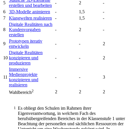
Statische 3D-Elemente
5
-
2
-
erstellen und bearbeiten
6
3D-Modelle animieren
-
1,5
-
7
Klangwelten realisieren
-
1,5
-
Digitale Realitäten nach
8
Kundenvorgaben
-
2
-
erstellen
Prototypen iterativ
9
-
-
2
entwickeln
Digitale Realitäten
10
konzipieren und
-
-
2
produzieren
Immersive
Medienprojekte
11
-
-
3
konzipieren und
realisieren
2
2
2
2
Wahlbereich
1
Es obliegt den Schulen im Rahmen ihrer
Eigenverantwortung, in welchem Fach des
berufsübergreifenden Bereiches in der Klassenstufe 1 unter
Beachtung der personellen und sächlichen Ressourcen der
Unterricht um eine Wochenstunde gekürzt wird. In