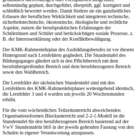
selbstständig geplant, durchgeführt, überprüft, ggf. korrigiert und
schließlich bewertet werden. Damit fördern sie ein ganzheitliches
Erfassen der beruflichen Wirklichkeit und integrieren technische,
sicherheitstechnische, ökonomische, ökologische und rechtliche
Aspekte, nutzen die berufspraktischen Erfahrungen der
Schülerinnen und Schüler und berücksichtigen soziale Prozesse, z.
B. der Interessenklärung oder der Konfliktbewältigung.
Der KMK-Rahmenlehrplan des Ausbildungsberufes ist vor diesem
Hintergrund nach Lernfeldern gegliedert. Die Stundentafel des
Bildungsganges gliedert sich in den Pflichtbereich mit dem
berufsübergreifenden Bereich und dem berufsbezogenen Bereich
sowie den Wahlbereich.
Die Lernfelder der sächsischen Stundentafel sind mit den
Lernfeldern des KMK-Rah­men­lehrplanes weitestgehend identisch,
die Lernfelder 3 und 4 wurden um jeweils 20 Wochenstunden
erhöht.
Für die vom wöchentlichen Teilzeitunterricht abweichenden
Organisationsformen Blockunterricht und 2-2-1-Modell ist die
Stundentafel für den berufsbezogenen Bereich basierend auf der
VwV Stundentafeln bbS in der jeweils geltenden Fassung von den
Schulen in eigener Verantwortung anzupassen.