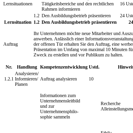
Lernsituationen
Tätigkeitsbereiche und den rechtlichen
16 Ust
Rahmen informieren
1.2
Den Ausbildungsbetrieb präsentieren
24 Ust
Lernsituation
1.2
Den Ausbildungsbetrieb präsentieren
24
Ihr Unternehmen möchte neue Mitarbeiter und Ausz
anwerben. Anlässlich einer Informationsveranstaltu
Auftrag
der offenen Tür erhalten Sie den Auftrag, eine werb
Präsentation im Umfang von maximal 10 Minuten für
Zweck zu erstellen und vor Publikum zu halten.
Nr.
Handlung
Kompetenzentwicklung
Ustd.
Hinwei
Analysieren/
1.2.1
Informieren/
Auftrag analysieren
10
Planen
Informationen zum
Unternehmens­leitbild
Recherche
und zur
Alleinstellungsm
Unternehmensphilo­
sophie sammeln
Ethik: