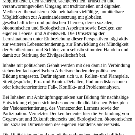
Möglichkeiten, den sicheren, sachgerechten, kritischen und
verantwortungsvollen Umgang mit traditionellen und digitalen
Medien zu thematisieren. Sie beinhalten vielfältige, unmittelbare
Möglichkeiten zur Auseinandersetzung mit globalen,
gesellschaftlichen und politischen Themen, deren sozialen,
ökonomischen und ökologischen Aspekten sowie Bezügen zur
eigenen Lebens- und Arbeitswelt. Die Umsetzung der
Lernsituationen unter Einbeziehung dieser Perspektiven trägt aktiv
zur weiteren Lebens­orientierung, zur Entwicklung der Mündigkeit
der Schülerinnen und Schüler, zum selbstbestimmten Handeln und
damit zur Stärkung der Zivilgesellschaft bei.
Inhalte mit politischem Gehalt werden mit den damit in Verbindung
stehenden fachspezifischen Arbeitsmethoden der politischen
Bildung umgesetzt. Dafür eignen sich u. a. Rollen- und Planspiele,
Streitgespräche, Pro- und Kontra-Debatten, Podiumsdiskussionen
oder kriterienorientierte Fall-, Konflikt- und Problemanalysen.
Bei Inhalten mit Anknüpfungspunkten zur Bildung für nachhaltige
Entwicklung eignen sich insbesondere die didaktischen Prinzipien
der Visionsorientierung, des Vernetzenden Lernens sowie der
Partizipation. Vernetztes Denken bedeutet hier die Verbindung von
Gegenwart und Zukunft einerseits und ökologischen, ökonomischen
und sozialen Dimensionen des eigenen Handelns andererseits.
Die Digitalisierung und der mit ihr verbundene gesellschaftliche