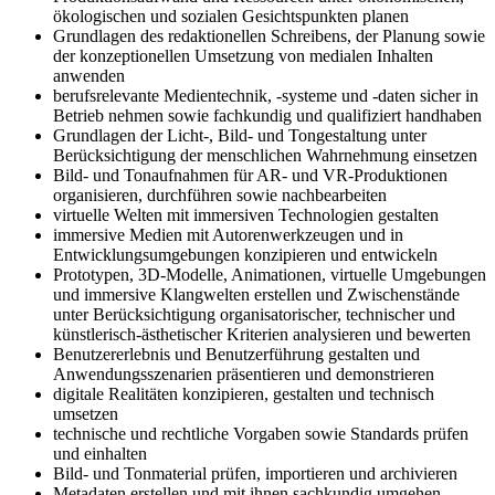
ökologischen und sozialen Gesichtspunkten planen
Grundlagen des redaktionellen Schreibens, der Planung sowie
der konzeptionellen Um­setzung von medialen Inhalten
anwenden
berufsrelevante Medientechnik, -systeme und -daten sicher in
Betrieb nehmen sowie fachkundig und qualifiziert handhaben
Grundlagen der Licht-, Bild- und Tongestaltung unter
Berücksichtigung der menschlichen Wahrnehmung einsetzen
Bild- und Tonaufnahmen für AR- und VR-Produktionen
organisieren, durchführen sowie nachbearbeiten
virtuelle Welten mit immersiven Technologien gestalten
immersive Medien mit Autorenwerkzeugen und in
Entwicklungsumgebungen konzipieren und entwickeln
Prototypen, 3D-Modelle, Animationen, virtuelle Umgebungen
und immersive Klangwelten erstellen und Zwischenstände
unter Berücksichtigung organi­sa­torischer, technischer und
künstlerisch-ästhetischer Kriterien analysieren und bewerten
Benutzererlebnis und Benutzerführung gestalten und
Anwendungsszenarien präsentieren und demonstrieren
digitale Realitäten konzipieren, gestalten und technisch
umsetzen
technische und rechtliche Vorgaben sowie Standards prüfen
und einhalten
Bild- und Tonmaterial prüfen, importieren und archivieren
Metadaten erstellen und mit ihnen sachkundig umgehen