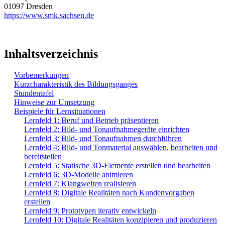
01097 Dresden
https://www.smk.sachsen.de
Inhaltsverzeichnis
Vorbemerkungen
Kurzcharakteristik des Bildungsganges
Stundentafel
Hinweise zur Umsetzung
Beispiele für Lernsituationen
Lernfeld 1: Beruf und Betrieb präsentieren
Lernfeld 2: Bild- und Tonaufnahmegeräte einrichten
Lernfeld 3: Bild- und Tonaufnahmen durchführen
Lernfeld 4: Bild- und Tonmaterial auswählen, bearbeiten und
bereitstellen
Lernfeld 5: Statische 3D-Elemente erstellen und bearbeiten
Lernfeld 6: 3D-Modelle animieren
Lernfeld 7: Klangwelten realisieren
Lernfeld 8: Digitale Realitäten nach Kundenvorgaben
erstellen
Lernfeld 9: Prototypen iterativ entwickeln
Lernfeld 10: Digitale Realitäten konzipieren und produzieren