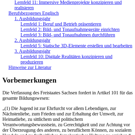
Lernfeld 11: Immersive Medienprojekte konzipieren und
realisieren
Berufsbezogenes Englisch
1. Ausbildungsjahr
Lernfeld 1: Beruf und Betrieb präsentieren
Lernfeld 2: Bild- und Tonaufnahmegeräte einrichten
Lernfeld 3: Bild- und Tonaufnahmen durchführen
2. Ausbildungsjahr
Lernfeld 5: Statische 3D-Elemente erstellen und bearbeiten
3. Ausbildungsjahr
Lernfeld 10: Digitale Realitäten konzipieren und
produzieren
Hinweise zur Literatur
Vorbemerkungen
Die Verfassung des Freistaates Sachsen fordert in Artikel 101 für das
gesamte Bildungswesen:
„(1) Die Jugend ist zur Ehrfurcht vor allem Lebendigen, zur
Nächstenliebe, zum Frieden und zur Erhaltung der Umwelt, zur
Heimatliebe, zu sittlichem und politischem
Verantwortungsbewusstsein, zu Gerechtigkeit und zur Achtung vor
der Überzeugung des anderen, zu beruflichem Können, zu sozialem