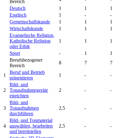
Bereich
Deutsch
1
1
1
Englisch
1
-
-
Gemeinschaftskunde
1
1
1
Wirtschaftskunde
1
1
1
Evangelische Religion,
Katholische Religion
1
1
1
oder Ethik
Sport
-
1
1
Berufsbezogener
8
7
7
Bereich
Beruf und Betrieb
1
1
-
-
präsentieren
Bild- und
2
Tonaufnahmegeräte
2
-
-
einrichten
Bild- und
3
Tonaufnahmen
2,5
-
-
durchführen
Bild- und Tonmaterial
4
auswählen, bearbeiten
2,5
-
-
und bereitstellen