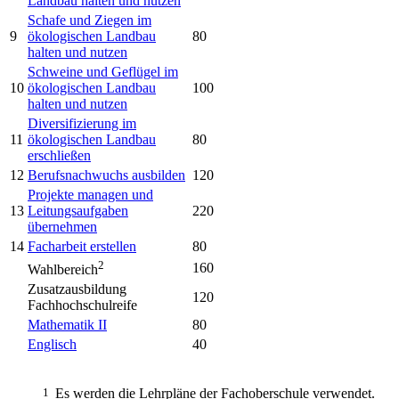
Landbau halten und nutzen
Schafe und Ziegen im
9
ökologischen Landbau
80
halten und nutzen
Schweine und Geflügel im
10
ökologischen Landbau
100
halten und nutzen
Diversifizierung im
11
ökologischen Landbau
80
erschließen
12
Berufsnachwuchs ausbilden
120
Projekte managen und
13
Leitungsaufgaben
220
übernehmen
14
Facharbeit erstellen
80
2
160
Wahlbereich
Zusatzausbildung
120
Fachhochschulreife
Mathematik II
80
Englisch
40
1
Es werden die Lehrpläne der Fachoberschule verwendet.