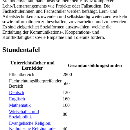
Methodenvielfalt, dabei insbesondere den Einsatz komplexer
Lehr-/Lernarrangements wie Projekte oder Fallstudien. Die
Fachschülerinnen und Fachschüler werden befähigt, Lern- und
Arbeitstechniken anzuwenden und selbstständig weiterzuentwickeln
sowie Informationen zu beschaffen, zu verarbeiten und zu bewerten.
Es sind zielgerichtet Sozialformen auszuwählen, welche die
Entfaltung der Kommunikations-, Kooperations- und
Konfliktfähigkeit sowie Empathie und Toleranz fördern.
Stundentafel
Unterrichtsfächer und
Gesamtausbildungsstunden
Lernfelder
Pflichtbereich
2800
Fachrichtungsübergreifender
560
Bereich
Deutsch
120
Englisch
160
Mathematik
160
Wirtschafts- und
80
Sozialpolitik
Evangelische Religion,
Katholische Religion oder
40