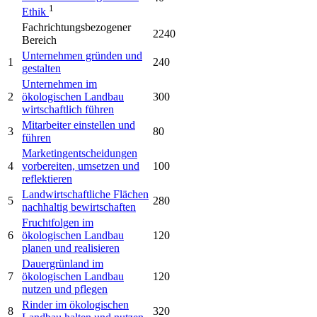
1
Ethik
Fachrichtungsbezogener
2240
Bereich
Unternehmen gründen und
1
240
gestalten
Unternehmen im
2
ökologischen Landbau
300
wirtschaftlich führen
Mitarbeiter einstellen und
3
80
führen
Marketingentscheidungen
4
vorbereiten, umsetzen und
100
reflektieren
Landwirtschaftliche Flächen
5
280
nachhaltig bewirtschaften
Fruchtfolgen im
6
ökologischen Landbau
120
planen und realisieren
Dauergrünland im
7
ökologischen Landbau
120
nutzen und pflegen
Rinder im ökologischen
8
320