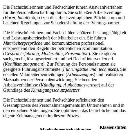
Die Fachschülerinnen und Fachschüler führen Auswahlverfahren
für die Personal­­beschaffung durch. Sie schließen Arbeitsverträge
(
Form, Inhalt
) ab, setzen die arbeits­vertraglichen Pflichten um und
beachten Regelungen zur Schadenshaftung der Vertragspartner.
Die Fachschülerinnen und Fachschüler schätzen Leistungsfähigkeit
und Leistungs­bereitschaft der Mitarbeiter ein. Sie führen
Mitarbeitergespräche
und kommunizieren professionell
entsprechend den Regeln der betrieblichen Kommunikation
(
Gesprächs­führung, Moderation, Präsentation
). Sie reagieren
sachgerecht, lösungsorientiert und bei Bedarf intervenierend
(
Konfliktmanagement
). Zur Führung des Personals nutzen sie
geeignete Führungsinstrumente (
Führungsstile und -techniken
). Sie
er­stellen Mitarbeiterbeurteilungen (
Arbeitszeugnis
) und realisieren
Maßnahmen der Personal­entwicklung. Sie beenden
Arbeitsverhältnisse (
Kündigung, Aufhebungsvertrag
) auf der
Grundlage des
Kündigungsschutzgesetzes
.
Die Fachschülerinnen und Fachschüler reflektieren den
Gesamtprozess des Personalmanagements im Unternehmen und in
den einzelnen Abteilungen. Sie optimieren das betriebliche und das
eigene Zeitmanagement in diesem Prozess.
Klassenstufen
Marketingentscheidungen