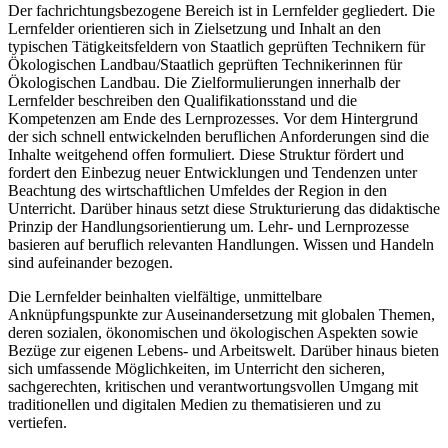
Der fachrichtungsbezogene Bereich ist in Lernfelder gegliedert. Die
Lernfelder orientieren sich in Zielsetzung und Inhalt an den
typischen Tätigkeitsfeldern von Staatlich geprüften Technikern für
Ökologischen Landbau/Staatlich geprüften Technikerinnen für
Ökologischen Landbau. Die Zielformulierungen innerhalb der
Lernfelder beschreiben den Quali­fikationsstand und die
Kompetenzen am Ende des Lernprozesses. Vor dem Hintergrund
der sich schnell entwickelnden beruflichen Anforderungen sind die
Inhalte weitgehend offen formuliert. Diese Struktur fördert und
fordert den Einbezug neuer Entwicklungen und Tendenzen unter
Beachtung des wirtschaftlichen Umfeldes der Region in den
Unterricht. Darüber hinaus setzt diese Strukturierung das didaktische
Prinzip der Handlungsorientierung um. Lehr- und Lernprozesse
basieren auf beruflich relevanten Handlungen. Wissen und Handeln
sind aufeinander bezogen.
Die Lernfelder beinhalten vielfältige, unmittelbare
Anknüpfungspunkte zur Auseinander­setzung mit globalen Themen,
deren sozialen, ökonomischen und ökologischen Aspekten sowie
Bezüge zur eigenen Lebens- und Arbeitswelt. Darüber hinaus bieten
sich umfassende Möglichkeiten, im Unterricht den sicheren,
sachgerechten, kritischen und verantwortungsvollen Umgang mit
traditionellen und digitalen Medien zu thematisieren und zu
vertiefen.