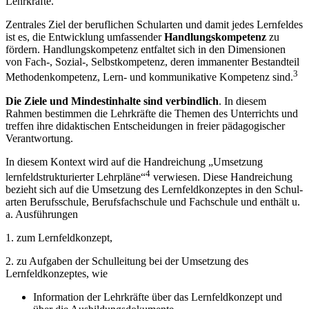
Lehrkräfte.
Zentrales Ziel der beruflichen Schularten und damit jedes Lernfeldes
ist es, die Ent­wicklung umfassender
Handlungskompetenz
zu
fördern. Handlungskompetenz ent­faltet sich in den Dimensionen
von Fach-, Sozial-, Selbstkompe­tenz, deren immanenter Bestandteil
3
Methodenkompetenz, Lern- und kommunikative Kompetenz sind.
Die Ziele und Mindestinhalte sind verbindlich
. In diesem
Rahmen be­stimmen die Lehrkräfte die Themen des Unterrichts und
treffen ihre didaktischen Ent­scheidungen in freier pädagogischer
Verantwortung.
In diesem Kontext wird auf die Handreichung „Umsetzung
4
lernfeldstrukturierter Lehrpläne“
verwiesen. Diese Handreichung
bezieht sich auf die Umsetzung des Lernfeldkonzeptes in den Schul­
arten Berufsschule, Berufsfachschule und Fachschule und enthält u.
a. Ausführungen
1. zum Lernfeldkonzept,
2. zu Aufgaben der Schulleitung bei der Umsetzung des
Lernfeldkonzeptes, wie
Information der Lehrkräfte über das Lernfeldkonzept und