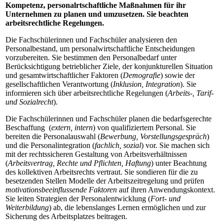
Kompetenz, personal­rtschaftliche Maßnahmen für ihr
Unternehmen zu planen und umzusetzen. Sie beachten
arbeitsrechtliche Regelungen.
Die Fachschülerinnen und Fachschüler analysieren den
Personalbestand, um perso­nalwirtschaftliche Entscheidungen
vorzubereiten. Sie bestimmen den Personalbedarf unter
Berücksichtigung betrieblicher Ziele, der konjunkturellen Situation
und gesamt­wirtschaftlicher Faktoren (
Demografie
) sowie der
gesellschaftlichen Verantwortung (
Inklusion, Integration
). Sie
informieren sich über arbeitsrechtliche Regelungen (
Arbeits-, Tarif-
und Sozialrecht
).
Die Fachschülerinnen und Fachschüler planen die bedarfsgerechte
Beschaffung (
extern, intern
) von qualifiziertem Personal. Sie
bereiten die Personalauswahl (
Bewerbung, Vorstellungsgespräch
)
und die Personalintegration (
fachlich, sozial
) vor. Sie machen sich
mit der rechtssicheren Gestaltung von Arbeitsverhältnissen
(
Arbeitsvertrag, Rechte und Pflichten, Haftung
) unter Beachtung
des kollektiven Arbeitsrechts vertraut. Sie sondieren für die zu
besetzenden Stellen Modelle der Arbeitszeitregelung und prüfen
motivationsbeeinflussende Faktoren
auf ihren Anwendungskontext.
Sie leiten Strate­gien der Personalentwicklung (
Fort- und
Weiterbildung
) ab, die lebenslanges Lernen ermöglichen und zur
Sicherung des Arbeitsplatzes beitragen.