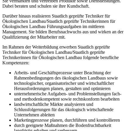
Sie vermarkten und vertreiben Produkte sowie Dienst­leistungen.
Dabei beraten und schulen sie ihre Kundschaft.
Darüber hinaus realisieren Staatlich geprüfte Techniker für
Ökologischen Landbau/Staatlich geprüfte Technikerinnen für
Ökologischen Landbau Führungsaufgaben im mitt­leren
Management. Sie bilden Berufsnachwuchs aus und wirken an der
Qualifizierung der Mitarbeiter mit.
Im Rahmen der Weiterbildung erwerben Staatlich geprüfte
Techniker für Ökologischen Landbau/Staatlich geprüfte
Technikerinnen für Ökologischen Landbau folgende beruf­liche
Kompetenzen:
Arbeits- und Geschäftsprozesse unter Beachtung der
Rahmenbedingungen des ökologischen Landbaus sowie
technologischer, organisatorischer und wirtschaftlicher
Herausforderungen planen, gestalten und optimieren
unternehmerische Aufgaben- und Problemstellungen fach-
und methodenkompetent sowie rechtskonform bearbeiten
landwirtschaftliche Märkte analysieren und
Schlussfolgerungen für das ökologisch wirtschaftende
Unternehmen ableiten
Marketingprozesse planen, durchführen und kontrollieren
durch geeignete Maßnahmen die Bodenfruchtbarkeit
langfristig erhalten und verbessern