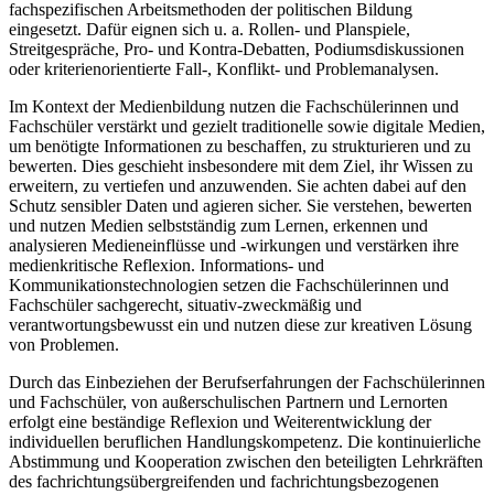
fachspezifischen Arbeitsmethoden der politischen Bildung
eingesetzt. Dafür eignen sich u. a. Rollen- und Planspiele,
Streitgespräche, Pro- und Kontra-Debatten, Podiumsdiskussionen
oder kriterienorientierte Fall-, Konflikt- und Pro­blemanalysen.
Im Kontext der Medienbildung nutzen die Fachschülerinnen und
Fachschüler verstärkt und gezielt traditionelle sowie digitale Medien,
um benötigte Informationen zu beschaffen, zu strukturieren und zu
bewerten. Dies geschieht insbesondere mit dem Ziel, ihr Wissen zu
erweitern, zu vertiefen und anzuwenden. Sie achten dabei auf den
Schutz sensibler Daten und agieren sicher. Sie verstehen, bewerten
und nutzen Medien selbstständig zum Lernen, erkennen und
analysieren Medieneinflüsse und -wirkungen und verstärken ihre
medienkritische Reflexion. Informations- und
Kommunikationstechnologien setzen die Fachschülerinnen und
Fachschüler sachgerecht, situativ-zweckmäßig und
verantwortungsbewusst ein und nutzen diese zur kreativen Lösung
von Problemen.
Durch das Einbeziehen der Berufserfahrungen der Fachschülerinnen
und Fachschüler, von außerschulischen Partnern und Lernorten
erfolgt eine beständige Reflexion und Weiterentwicklung der
individuellen beruflichen Handlungskompetenz. Die kontinuierliche
Abstimmung und Kooperation zwischen den beteiligten Lehrkräften
des fachrichtungsübergreifenden und fachrichtungsbezogenen