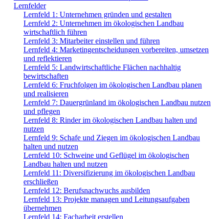
Lernfelder
Lernfeld 1: Unternehmen gründen und gestalten
Lernfeld 2: Unternehmen im ökologischen Landbau
wirtschaftlich führen
Lernfeld 3: Mitarbeiter einstellen und führen
Lernfeld 4: Marketingentscheidungen vorbereiten, umsetzen
und reflektieren
Lernfeld 5: Landwirtschaftliche Flächen nachhaltig
bewirtschaften
Lernfeld 6: Fruchfolgen im ökologischen Landbau planen
und realisieren
Lernfeld 7: Dauergrünland im ökologischen Landbau nutzen
und pflegen
Lernfeld 8: Rinder im ökologischen Landbau halten und
nutzen
Lernfeld 9: Schafe und Ziegen im ökologischen Landbau
halten und nutzen
Lernfeld 10: Schweine und Geflügel im ökologischen
Landbau halten und nutzen
Lernfeld 11: Diversifizierung im ökologischen Landbau
erschließen
Lernfeld 12: Berufsnachwuchs ausbilden
Lernfeld 13: Projekte managen und Leitungsaufgaben
übernehmen
Lernfeld 14: Facharbeit erstellen