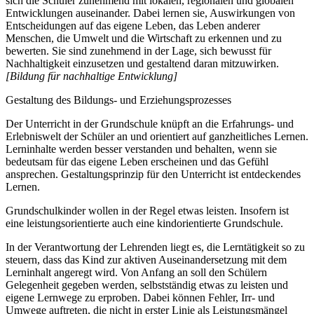
sich die Schüler zunehmend mit lokalen, regionalen und globalen
Entwicklungen auseinander. Dabei lernen sie, Auswirkungen von
Entscheidungen auf das eigene Leben, das Leben anderer
Menschen, die Umwelt und die Wirtschaft zu erkennen und zu
bewerten. Sie sind zunehmend in der Lage, sich bewusst für
Nachhaltigkeit einzusetzen und gestaltend daran mitzuwirken.
[Bildung für nachhaltige Entwicklung]
Gestaltung des Bildungs- und Erziehungsprozesses
Der Unterricht in der Grundschule knüpft an die Erfahrungs- und
Erlebniswelt der Schüler an und orientiert auf ganzheitliches Lernen.
Lerninhalte werden besser verstanden und behalten, wenn sie
bedeutsam für das eigene Leben erscheinen und das Gefühl
ansprechen. Gestaltungsprinzip für den Unterricht ist entdeckendes
Lernen.
Grundschulkinder wollen in der Regel etwas leisten. Insofern ist
eine leistungsorientierte auch eine kindorientierte Grundschule.
In der Verantwortung der Lehrenden liegt es, die Lerntätigkeit so zu
steuern, dass das Kind zur aktiven Auseinandersetzung mit dem
Lerninhalt angeregt wird. Von Anfang an soll den Schülern
Gelegenheit gegeben werden, selbstständig etwas zu leisten und
eigene Lernwege zu erproben. Dabei können Fehler, Irr- und
Umwege auftreten, die nicht in erster Linie als Leistungsmängel