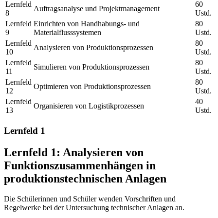
Lernfeld
60
Auftragsanalyse und Projektmanagement
8
Ustd.
Lernfeld
Einrichten von Handhabungs- und
80
9
Materialflusssystemen
Ustd.
Lernfeld
80
Analysieren von Produktionsprozessen
10
Ustd.
Lernfeld
80
Simulieren von Produktionsprozessen
11
Ustd.
Lernfeld
80
Optimieren von Produktionsprozessen
12
Ustd.
Lernfeld
40
Organisieren von Logistikprozessen
13
Ustd.
Lernfeld 1
Lernfeld 1: Analysieren von
Funktionszusammenhängen in
produktionstechnischen Anlagen
Die Schülerinnen und Schüler wenden Vorschriften und
Regelwerke bei der Untersuchung technischer Anlagen an.