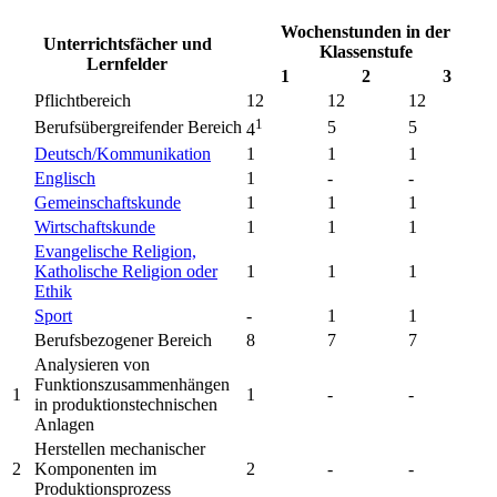
Wochenstunden in der
Unterrichtsfächer und
Klassenstufe
Lernfelder
1
2
3
Pflichtbereich
12
12
12
1
Berufsübergreifender Bereich
5
5
4
Deutsch/Kommunikation
1
1
1
Englisch
1
-
-
Gemeinschaftskunde
1
1
1
Wirtschaftskunde
1
1
1
Evangelische Religion,
Katholische Religion oder
1
1
1
Ethik
Sport
-
1
1
Berufsbezogener Bereich
8
7
7
Analysieren von
Funktionszusammenhängen
1
1
-
-
in produktionstechnischen
Anlagen
Herstellen mechanischer
2
Komponenten im
2
-
-
Produktionsprozess