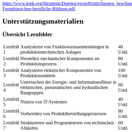
https://www.kmk.org/fileadmin/Dateien/veroeffentlichungen_beschl
Fremdsprachen-berufliche-Bildung.pdf
Unterstützungsmaterialien
Übersicht Lernfelder
Lernfeld
Analysieren von Funktionszusammenhängen in
40
1
produktionstechnischen Anlagen
Ustd.
Lernfeld
Herstellen mechanischer Komponenten im
80
2
Produktionsprozess
Ustd.
Lernfeld
Analysieren elektrischer Komponenten von
100
3
Produktionsmitteln
Ustd.
Untersuchen der Energie- und Informationsflüsse in
Lernfeld
60
elektrischen, pneumatischen und hydraulischen
4
Ustd.
Baugruppen
Lernfeld
40
Nutzen von IT-Systemen
5
Ustd.
Lernfeld
80
Vorbereiten von Produktherstellungsprozessen
6
Ustd.
Lernfeld
Strukturieren und Programmieren von technischen
60
7
Abläufen
Ustd.