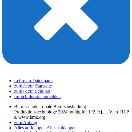
Lehrplan-Datenbank
zurück zur Startseite
zurück zur Schulart
Im Schulportal anmelden
Berufsschule - duale Berufsausbildung
Produktionstechnologe 2024, gültig für 1./2. Aj., i. V. m. RLP,
s. www.kmk.org
zum Anfang
Alles aufklappen
Alles zuklappen