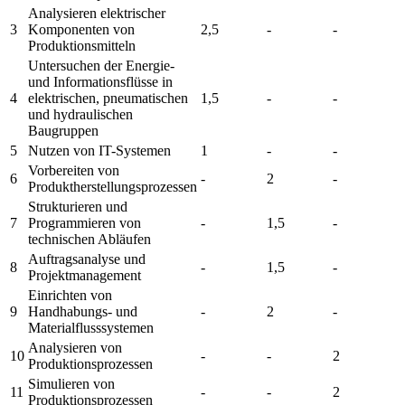
Analysieren elektrischer
3
Komponenten von
2,5
-
-
Produktionsmitteln
Untersuchen der Energie-
und Informationsflüsse in
4
elektrischen, pneumatischen
1,5
-
-
und hydraulischen
Baugruppen
5
Nutzen von IT-Systemen
1
-
-
Vorbereiten von
6
-
2
-
Produktherstellungsprozessen
Strukturieren und
7
Programmieren von
-
1,5
-
technischen Abläufen
Auftragsanalyse und
8
-
1,5
-
Projektmanagement
Einrichten von
9
Handhabungs- und
-
2
-
Materialflusssystemen
Analysieren von
10
-
-
2
Produktionsprozessen
Simulieren von
11
-
-
2
Produktionsprozessen