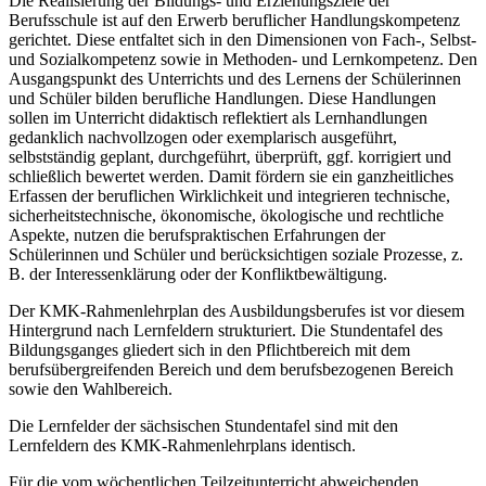
Die Realisierung der Bildungs- und Erziehungsziele der
Berufsschule ist auf den Erwerb beruflicher Handlungskompetenz
gerichtet. Diese entfaltet sich in den Dimensionen von Fach-, Selbst-
und Sozialkompetenz sowie in Methoden- und Lernkompetenz. Den
Ausgangspunkt des Unterrichts und des Lernens der Schülerinnen
und Schüler bilden berufliche Handlungen. Diese Handlungen
sollen im Unterricht didaktisch reflektiert als Lernhandlungen
gedanklich nachvollzogen oder exemplarisch ausgeführt,
selbstständig geplant, durchgeführt, überprüft, ggf. korrigiert und
schließlich bewertet werden. Damit fördern sie ein ganzheitliches
Erfassen der beruflichen Wirklichkeit und integrieren technische,
sicherheitstechnische, ökonomische, ökologische und rechtliche
Aspekte, nutzen die berufspraktischen Erfahrungen der
Schülerinnen und Schüler und berücksichtigen soziale Prozesse, z.
B. der Interessenklärung oder der Konfliktbewältigung.
Der KMK-Rahmenlehrplan des Ausbildungsberufes ist vor diesem
Hintergrund nach Lernfeldern strukturiert. Die Stundentafel des
Bildungsganges gliedert sich in den Pflichtbereich mit dem
berufsübergreifenden Bereich und dem berufsbezogenen Bereich
sowie den Wahlbereich.
Die Lernfelder der sächsischen Stundentafel sind mit den
Lernfeldern des KMK-Rahmenlehrplans identisch.
Für die vom wöchentlichen Teilzeitunterricht abweichenden