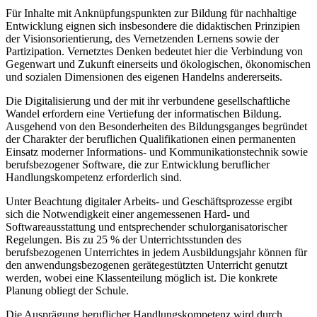
Für Inhalte mit Anknüpfungspunkten zur Bildung für nachhaltige
Entwicklung eignen sich insbesondere die didaktischen Prinzipien
der Visionsorientierung, des Vernetzenden Lernens sowie der
Partizipation. Vernetztes Denken bedeutet hier die Verbindung von
Gegenwart und Zukunft einerseits und ökologischen, ökonomischen
und sozialen Dimensionen des eigenen Handelns andererseits.
Die Digitalisierung und der mit ihr verbundene gesellschaftliche
Wandel erfordern eine Vertiefung der informatischen Bildung.
Ausgehend von den Besonderheiten des Bildungsganges begründet
der Charakter der beruflichen Qualifikationen einen permanenten
Einsatz moderner Informations- und Kommunikationstechnik sowie
berufsbezogener Software, die zur Entwicklung beruflicher
Handlungskompetenz erforderlich sind.
Unter Beachtung digitaler Arbeits- und Geschäftsprozesse ergibt
sich die Notwendigkeit einer angemessenen Hard- und
Softwareausstattung und entsprechender schulorganisatorischer
Regelungen. Bis zu 25 % der Unterrichtsstunden des
berufsbezogenen Unterrichtes in jedem Ausbildungsjahr können für
den anwendungsbezogenen gerätegestützten Unterricht genutzt
werden, wobei eine Klassenteilung möglich ist. Die konkrete
Planung obliegt der Schule.
Die Ausprägung beruflicher Handlungskompetenz wird durch