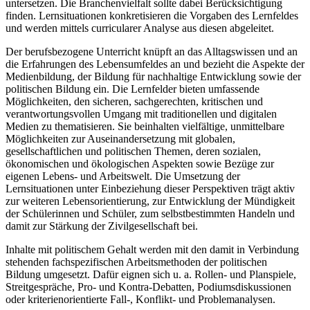
untersetzen. Die Branchenvielfalt sollte dabei Berücksichtigung
finden. Lernsituationen konkretisieren die Vorgaben des Lernfeldes
und werden mittels curricularer Analyse aus diesen abgeleitet.
Der berufsbezogene Unterricht knüpft an das Alltagswissen und an
die Erfahrungen des Lebensumfeldes an und bezieht die Aspekte der
Medienbildung, der Bildung für nachhaltige Entwicklung sowie der
politischen Bildung ein. Die Lernfelder bieten umfassende
Möglichkeiten, den sicheren, sachgerechten, kritischen und
verantwortungsvollen Umgang mit traditionellen und digitalen
Medien zu thematisieren. Sie beinhalten vielfältige, unmittelbare
Möglichkeiten zur Auseinandersetzung mit globalen,
gesellschaftlichen und politischen Themen, deren sozialen,
ökonomischen und ökologischen Aspekten sowie Bezüge zur
eigenen Lebens- und Arbeitswelt. Die Umsetzung der
Lernsituationen unter Einbeziehung dieser Perspektiven trägt aktiv
zur weiteren Lebensorientierung, zur Entwicklung der Mündigkeit
der Schülerinnen und Schüler, zum selbstbestimmten Handeln und
damit zur Stärkung der Zivilgesellschaft bei.
Inhalte mit politischem Gehalt werden mit den damit in Verbindung
stehenden fachspezifischen Arbeitsmethoden der politischen
Bildung umgesetzt. Dafür eignen sich u. a. Rollen- und Planspiele,
Streitgespräche, Pro- und Kontra-Debatten, Podiumsdiskussionen
oder kriterienorientierte Fall-, Konflikt- und Problemanalysen.