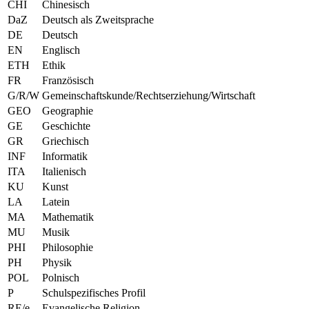
CHI
Chinesisch
DaZ
Deutsch als Zweitsprache
DE
Deutsch
EN
Englisch
ETH
Ethik
FR
Französisch
G/R/W
Gemeinschaftskunde/Rechtserziehung/Wirtschaft
GEO
Geographie
GE
Geschichte
GR
Griechisch
INF
Informatik
ITA
Italienisch
KU
Kunst
LA
Latein
MA
Mathematik
MU
Musik
PHI
Philosophie
PH
Physik
POL
Polnisch
P
Schulspezifisches Profil
RE/e
Evangelische Religion