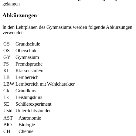
gelangen
Abkürzungen
In den Lehrplänen des Gymnasiums werden folgende Abkürzungen
verwendet:
GS
Grundschule
OS
Oberschule
GY
Gymnasium
FS
Fremdsprache
Kl.
Klassenstufe/n
LB
Lernbereich
LBW
Lernbereich mit Wahlcharakter
Gk
Grundkurs
Lk
Leistungskurs
SE
Schülerexperiment
Ustd.
Unterrichtsstunden
AST
Astronomie
BIO
Biologie
CH
Chemie