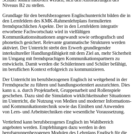
Niveaus B2 zu stellen.
Grundlage für den berufsbezogenen Englischunterricht bilden die in
den Lernfeldern des KMK-Rahmenlehrplans formulierten
fremdsprachlichen Aspekte. Der in den Lernfeldern integrativ
erworbene Fachwortschatz wird in vielfältigen
Kommunikationssituationen angewandt sowie orthografisch und
phonetisch gesichert. Relevante grammatische Strukturen werden
aktiviert. Der Unterricht strebt den Erwerb grundlegender
interkultureller Handlungsfähigkeit mit dem Ziel an, mehr Sicherheit
im Umgang mit fremdsprachigen Kommunikationspartnern zu
entwickeln. Damit werden die Schülerinnen und Schüler befähigt,
im beruflichen Kontext erfolgreich zu kommunizieren.
Der Unterricht im berufsbezogenen Englisch ist weitgehend in der
Fremdsprache zu führen und handlungsorientiert auszurichten. Dies
kann u. a. durch Projektarbeit, Gruppenarbeit und Rollenspiele
geschehen. Dazu sind die Simulation wirklichkeitsnaher Situationen
im Unterricht, die Nutzung von Medien und moderner Informations-
und Kommunikationstechnik sowie das Einüben und Anwenden
von Lern- und Arbeitstechniken eine wesentliche Voraussetzung.
Vertiefend kann berufsbezogenes Englisch im Wahlbereich
angeboten werden. Empfehlungen dazu werden in den
berufsgruppenbezogenen Modulen des Lehrplans Englisch für die