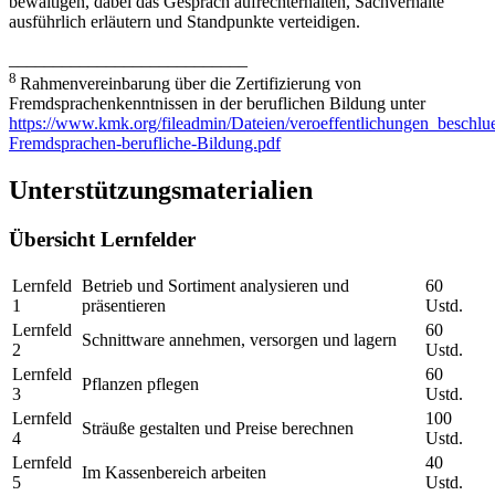
bewältigen, dabei das Gespräch aufrechterhalten, Sachverhalte
ausführlich erläutern und Standpunkte verteidigen.
___________________________
8
Rahmenvereinbarung über die Zertifizierung von
Fremdsprachenkenntnissen in der beruflichen Bildung unter
https://www.kmk.org/fileadmin/Dateien/veroeffentlichungen_beschl
Fremdsprachen-berufliche-Bildung.pdf
Unterstützungsmaterialien
Übersicht Lernfelder
Lernfeld
Betrieb und Sortiment analysieren und
60
1
präsentieren
Ustd.
Lernfeld
60
Schnittware annehmen, versorgen und lagern
2
Ustd.
Lernfeld
60
Pflanzen pflegen
3
Ustd.
Lernfeld
100
Sträuße gestalten und Preise berechnen
4
Ustd.
Lernfeld
40
Im Kassenbereich arbeiten
5
Ustd.