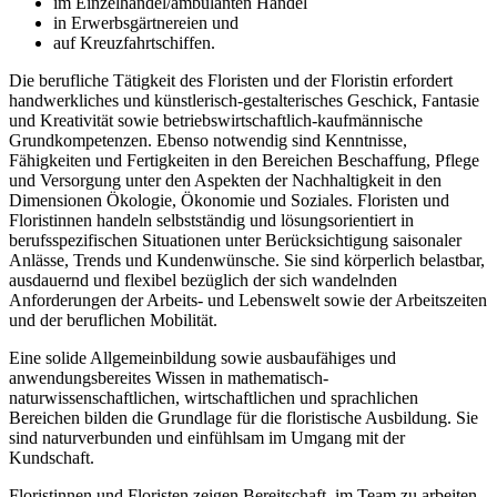
im Einzelhandel/ambulanten Handel
in Erwerbsgärtnereien und
auf Kreuzfahrtschiffen.
Die berufliche Tätigkeit des Floristen und der Floristin erfordert
handwerkliches und künstlerisch-gestalterisches Geschick, Fantasie
und Kreativität sowie betriebswirtschaftlich-kaufmännische
Grundkompetenzen. Ebenso notwendig sind Kenntnisse,
Fähigkeiten und Fertigkeiten in den Bereichen Beschaffung, Pflege
und Versorgung unter den Aspekten der Nachhaltigkeit in den
Dimensionen Ökologie, Ökonomie und Soziales. Floristen und
Floristinnen handeln selbstständig und lösungsorientiert in
berufsspezifischen Situationen unter Berücksichtigung saisonaler
Anlässe, Trends und Kundenwünsche. Sie sind körperlich belastbar,
ausdauernd und flexibel bezüglich der sich wandelnden
Anforderungen der Arbeits- und Lebenswelt sowie der Arbeitszeiten
und der beruflichen Mobilität.
Eine solide Allgemeinbildung sowie ausbaufähiges und
anwendungsbereites Wissen in mathematisch-
naturwissenschaftlichen, wirtschaftlichen und sprachlichen
Bereichen bilden die Grundlage für die floristische Ausbildung. Sie
sind naturverbunden und einfühlsam im Umgang mit der
Kundschaft.
Floristinnen und Floristen zeigen Bereitschaft, im Team zu arbeiten