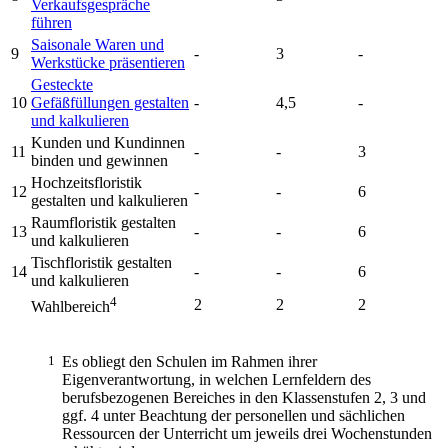
Verkaufsgespräche
führen
Saisonale Waren und
9
-
3
-
Werkstücke präsentieren
Gesteckte
10
Gefäßfüllungen gestalten
-
4,5
-
und kalkulieren
Kunden und Kundinnen
11
-
-
3
binden und gewinnen
Hochzeitsfloristik
12
-
-
6
gestalten und kalkulieren
Raumfloristik gestalten
13
-
-
6
und kalkulieren
Tischfloristik gestalten
14
-
-
6
und kalkulieren
4
2
2
2
Wahlbereich
1
Es obliegt den Schulen im Rahmen ihrer
Eigenverantwortung, in welchen Lernfeldern des
berufsbezogenen Bereiches in den Klassenstufen 2, 3 und
ggf. 4 unter Beachtung der personellen und sächlichen
Ressourcen der Unterricht um jeweils drei Wochenstunden