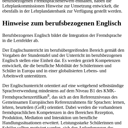
berufsbezogenen Fremdsprachenerwerb enthalten, haben die
Lehrplankommissionen Hinweise zur Umsetzung entwickelt, die
ebenfalls in der Lehrplandatenbank zur Verfügung gestellt werden.
Hinweise zum berufsbezogenen Englisch
Berufsbezogenes Englisch bildet die Integration der Fremdsprache
in die Lernfelder ab.
Der Englischunterricht im berufsübergreifenden Bereich gemäß den
Vorgaben der Stundentafel und der Unterricht im berufsbezogenen
Englisch stellen eine Einheit dar. Es werden gezielt Kompetenzen
entwickelt, die die berufliche Mobilität der Schülerinnen und
Schüler in Europa und in einer globalisierten Lebens- und
Arbeitswelt unterstützen.
Der Englischunterricht orientiert auf eine weitgehend selbstständige
Sprachverwendung mindestens auf dem Niveau B1 des KMK-
8
Fremdsprachenzertifikats
, das sich an den Referenzniveaus des
Gemeinsamen Europäischen Referenzrahmens für Sprachen: lernen,
lehren, beurteilen (GeR) orientiert. Dabei werden die vorhandenen
fremdsprachlichen Kompetenzen in den Bereichen Rezeption,
Produktion, Mediation und Interaktion um berufliche
Handlungssituationen erweitert. Leistungsstarke Schülerinnen und
Schüler sollten motiviert werden, sich den Anforderungen des