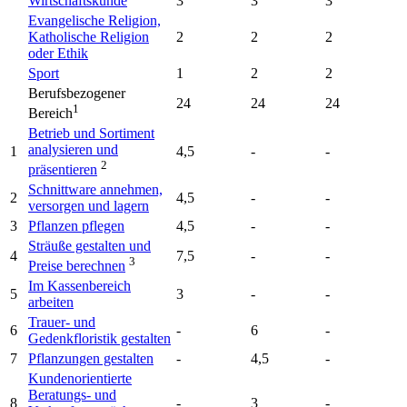
Wirtschaftskunde
3
3
3
Evangelische Religion,
Katholische Religion
2
2
2
oder Ethik
Sport
1
2
2
Berufsbezogener
24
24
24
1
Bereich
Betrieb und Sortiment
analysieren und
1
4,5
-
-
2
präsentieren
Schnittware annehmen,
2
4,5
-
-
versorgen und lagern
3
Pflanzen pflegen
4,5
-
-
Sträuße gestalten und
4
7,5
-
-
3
Preise berechnen
Im Kassenbereich
5
3
-
-
arbeiten
Trauer- und
6
-
6
-
Gedenkfloristik gestalten
7
Pflanzungen gestalten
-
4,5
-
Kundenorientierte
Beratungs- und
8
-
3
-