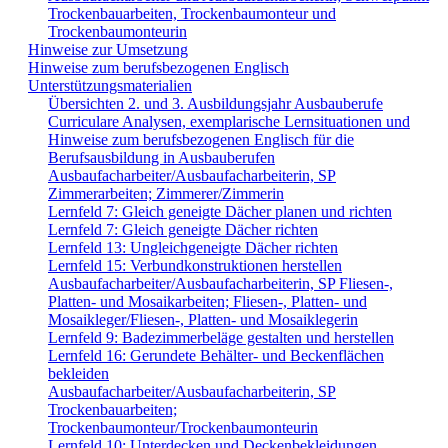
Trockenbauarbeiten, Trockenbaumonteur und
Trockenbaumonteurin
Hinweise zur Umsetzung
Hinweise zum berufsbezogenen Englisch
Unterstützungsmaterialien
Übersichten 2. und 3. Ausbildungsjahr Ausbauberufe
Curriculare Analysen, exemplarische Lernsituationen und
Hinweise zum berufsbezogenen Englisch für die
Berufsausbildung in Ausbauberufen
Ausbaufacharbeiter/Ausbaufacharbeiterin, SP
Zimmerarbeiten; Zimmerer/Zimmerin
Lernfeld 7: Gleich geneigte Dächer planen und richten
Lernfeld 7: Gleich geneigte Dächer richten
Lernfeld 13: Ungleichgeneigte Dächer richten
Lernfeld 15: Verbundkonstruktionen herstellen
Ausbaufacharbeiter/Ausbaufacharbeiterin, SP Fliesen-,
Platten- und Mosaikarbeiten; Fliesen-, Platten- und
Mosaikleger/Fliesen-, Platten- und Mosaiklegerin
Lernfeld 9: Badezimmerbeläge gestalten und herstellen
Lernfeld 16: Gerundete Behälter- und Beckenflächen
bekleiden
Ausbaufacharbeiter/Ausbaufacharbeiterin, SP
Trockenbauarbeiten;
Trockenbaumonteur/Trockenbaumonteurin
Lernfeld 10: Unterdecken und Deckenbekleidungen