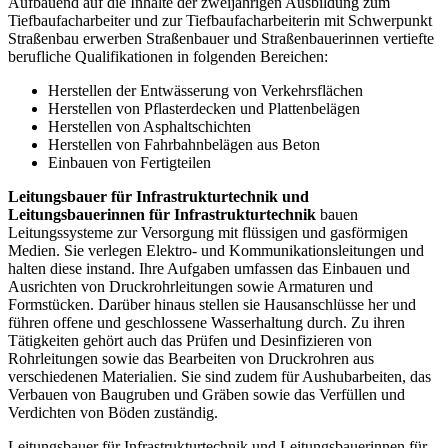
Aufbauend auf die Inhalte der zweijährigen Ausbildung zum
Tiefbaufacharbeiter und zur Tiefbaufacharbeiterin mit Schwerpunkt
Straßenbau erwerben Straßenbauer und Straßenbauerinnen vertiefte
berufliche Qualifikationen in folgenden Bereichen:
Herstellen der Entwässerung von Verkehrsflächen
Herstellen von Pflasterdecken und Plattenbelägen
Herstellen von Asphaltschichten
Herstellen von Fahrbahnbelägen aus Beton
Einbauen von Fertigteilen
Leitungsbauer für Infrastrukturtechnik und
Leitungsbauerinnen für Infrastrukturtechnik
bauen
Leitungssysteme zur Versorgung mit flüssigen und gasförmigen
Medien. Sie verlegen Elektro- und Kommunikationsleitungen und
halten diese instand. Ihre Aufgaben umfassen das Einbauen und
Ausrichten von Druckrohrleitungen sowie Armaturen und
Formstücken. Darüber hinaus stellen sie Hausanschlüsse her und
führen offene und geschlossene Wasserhaltung durch. Zu ihren
Tätigkeiten gehört auch das Prüfen und Desinfizieren von
Rohrleitungen sowie das Bearbeiten von Druckrohren aus
verschiedenen Materialien. Sie sind zudem für Aushubarbeiten, das
Verbauen von Baugruben und Gräben sowie das Verfüllen und
Verdichten von Böden zuständig.
Leitungsbauer für Infrastrukturtechnik und Leitungsbauerinnen für