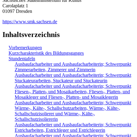
Sächsisches Staatsministerium für Kultus
Carolaplatz 1
01097 Dresden
https://www.smk.sachsen.de
Inhaltsverzeichnis
Vorbemerkungen
Kurzcharakteristik des Bildungsganges
Stundentafeln
Ausbaufacharbeiter und Ausbaufacharbeiterin; Schwerpunkt
Zimmerarbeiten, Zimmerer und Zimmerin
Ausbaufacharbeiter und Ausbaufacharbeiterin; Schwerpunkt
Stuckateurarbeiten, Stuckateur und Stuckateurin
Ausbaufacharbeiter und Ausbaufacharbeiterin; Schwerpunkt
Fliesen-, Platten- und Mosaikarbeiten, Fliesen-, Platten- und
Mosaikleger und Fliesen-, Platten- und Mosaiklegerin
Ausbaufacharbeiter und Ausbaufacharbeiterin; Schwerpunkt
Wärme-, Kälte-, Schallschutzarbeiten, Wärme-, Kälte-,
Schallschutzisolierer und Wärme-, Kälte-,
Schallschutzisoliererin
Ausbaufacharbeiter und Ausbaufacharbeiterin; Schwerpunkt
Estricharbeiten, Estrichleger und Estrichlegerin
Ausbaufacharbeiter und Ausbaufacharbeiterin; Schwerpunkt