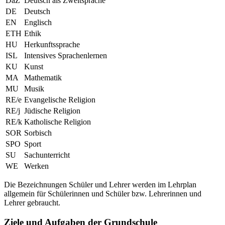
DaZ
Deutsch als Zweitsprache
DE
Deutsch
EN
Englisch
ETH
Ethik
HU
Herkunftssprache
ISL
Intensives Sprachenlernen
KU
Kunst
MA
Mathematik
MU
Musik
RE/e
Evangelische Religion
RE/j
Jüdische Religion
RE/k
Katholische Religion
SOR
Sorbisch
SPO
Sport
SU
Sachunterricht
WE
Werken
Die Bezeichnungen Schüler und Lehrer werden im Lehrplan
allgemein für Schülerinnen und Schüler bzw. Lehrerinnen und
Lehrer gebraucht.
Ziele und Aufgaben der Grundschule