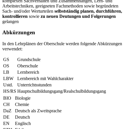
komplexen Sachverhalten und Zusammenhängen, Lern- und
Arbeitstechniken, geeigneten Fachmethoden sowie begründeten
Sach- und/oder Werturteilen
selbstständig planen, durchführen,
kontrollieren
sowie
zu neuen Deutungen und Folgerungen
gelangen
Abkürzungen
In den Lehrplänen der Oberschule werden folgende Abkürzungen
verwendet:
GS
Grundschule
OS
Oberschule
LB
Lernbereich
LBW
Lernbereich mit Wahlcharakter
Ustd.
Unterrichtsstunden
HS/RS
Hauptschulbildungsgang/Realschulbildungsgang
BIO
Biologie
CH
Chemie
DaZ
Deutsch als Zweitsprache
DE
Deutsch
EN
Englisch