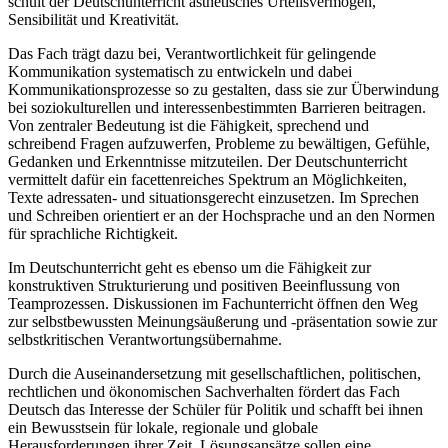
schult der Deutschunterricht ästhetisches Urteilsvermögen,
Sensibilität und Kreativität.
Das Fach trägt dazu bei, Verantwortlichkeit für gelingende
Kommunikation systematisch zu entwickeln und dabei
Kommunikationsprozesse so zu gestalten, dass sie zur Überwindung
bei soziokulturellen und interessenbestimmten Barrieren beitragen.
Von zentraler Bedeutung ist die Fähigkeit, sprechend und
schreibend Fragen aufzuwerfen, Probleme zu bewältigen, Gefühle,
Gedanken und Erkenntnisse mitzuteilen. Der Deutschunterricht
vermittelt dafür ein facettenreiches Spektrum an Möglichkeiten,
Texte adressaten- und situationsgerecht einzusetzen. Im Sprechen
und Schreiben orientiert er an der Hochsprache und an den Normen
für sprachliche Richtigkeit.
Im Deutschunterricht geht es ebenso um die Fähigkeit zur
konstruktiven Strukturierung und positiven Beeinflussung von
Teamprozessen. Diskussionen im Fachunterricht öffnen den Weg
zur selbstbewussten Meinungsäußerung und -präsentation sowie zur
selbstkritischen Verantwortungsübernahme.
Durch die Auseinandersetzung mit gesellschaftlichen, politischen,
rechtlichen und ökonomischen Sachverhalten fördert das Fach
Deutsch das Interesse der Schüler für Politik und schafft bei ihnen
ein Bewusstsein für lokale, regionale und globale
Herausforderungen ihrer Zeit. Lösungsansätze sollen eine