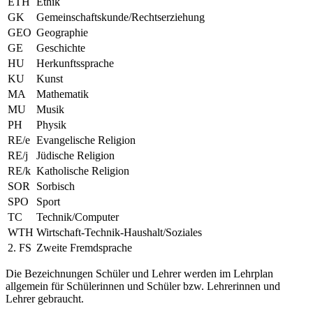
ETH
Ethik
GK
Gemeinschaftskunde/Rechtserziehung
GEO
Geographie
GE
Geschichte
HU
Herkunftssprache
KU
Kunst
MA
Mathematik
MU
Musik
PH
Physik
RE/e
Evangelische Religion
RE/j
Jüdische Religion
RE/k
Katholische Religion
SOR
Sorbisch
SPO
Sport
TC
Technik/Computer
WTH
Wirtschaft-Technik-Haushalt/Soziales
2. FS
Zweite Fremdsprache
Die Bezeichnungen Schüler und Lehrer werden im Lehrplan
allgemein für Schülerinnen und Schüler bzw. Lehrerinnen und
Lehrer gebraucht.