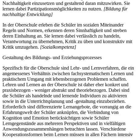
Nachhaltigkeit einzusetzen und gestaltend daran mitzuwirken. Sie
lernen dabei Partizipationsmöglichkeiten zu nutzen.
[Bildung für
nachhaltige Entwicklung]
In der Oberschule erleben die Schüler im sozialen Miteinander
Regeln und Normen, erkennen deren Sinnhaftigkeit und streben
deren Einhaltung an. Sie lernen dabei verlässlich zu handeln,
Verantwortung zu übernehmen, Kritik zu üben und konstruktiv mit
Kritik umzugehen.
[Sozialkompetenz]
Gestaltung des Bildungs- und Erziehungsprozesses
Spezifisch für die Oberschule sind Lehr- und Lernverfahren, die ein
angemessenes Verhältnis zwischen fachsystematischem Lernen und
praktischem Umgang mit lebensbezogenen Problemen schaffen.
Lehren und Lernen an der Oberschule ist daher eher konkret und
praxisbezogen - weniger abstrakt und theoriebezogen. Dabei sind
die Schüler als handelnde und lernende Individuen zu aktivieren
sowie in die Unterrichtsplanung und -gestaltung einzubeziehen.
Erforderlich sind differenzierte Lernangebote, die vorrangig an die
Erfahrungswelt der Schüler anknüpfen, die Verbindung von
Kognition und Emotion berücksichtigen sowie Schüler
Lerngegenstände aus mehreren Perspektiven und in vielfältigen
Anwendungszusammenhängen betrachten lassen. Verschiedene
Kooperationsformen beim Lernen müssen in allen Fächern intensiv