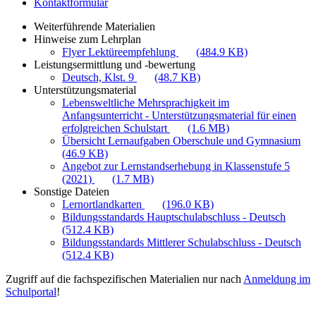
Kontaktformular
Weiterführende Materialien
Hinweise zum Lehrplan
Flyer Lektüreempfehlung
(484.9 KB)
Leistungsermittlung und -bewertung
Deutsch, Klst. 9
(48.7 KB)
Unterstützungsmaterial
Lebensweltliche Mehrsprachigkeit im
Anfangsunterricht - Unterstützungsmaterial für einen
erfolgreichen Schulstart
(1.6 MB)
Übersicht Lernaufgaben Oberschule und Gymnasium
(46.9 KB)
Angebot zur Lernstandserhebung in Klassenstufe 5
(2021)
(1.7 MB)
Sonstige Dateien
Lernortlandkarten
(196.0 KB)
Bildungsstandards Hauptschulabschluss - Deutsch
(512.4 KB)
Bildungsstandards Mittlerer Schulabschluss - Deutsch
(512.4 KB)
Zugriff auf die fachspezifischen Materialien nur nach
Anmeldung im
Schulportal
!