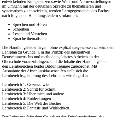
entwickelnden Kompetenzen sowie Wert- und Normvorstellungen
im Umgang mit der deutschen Sprache zu thematisieren und
systematisch zu entwickeln, werden Lerngegenstände des Faches
nach folgenden Handlungsfeldern strukturiert:
Sprechen und Hören
Schreiben
Lesen und Verstehen
Sprache thematisieren
Die Handlungsfelder liegen, ohne explizit ausgewiesen zu sein, dem
Lehrplan zu Grunde. Um das Prinzip des integrativen
Deutschunterrichts und methodengeleitetes Arbeiten an der
Oberschule voranzubringen, sind die Inhalte der Handlungsfelder
den Lernbereichen beider Bildungsgänge zugeordnet. Mit
Ausnahme der Abschlussklassenstufen stellt sich die
Lernbereichsgliederung des Lehrplans wie folgt dar:
Lernbereich 1: Gewusst wie
Lernbereich 2: Schritt für Schritt
Lernbereich 3: Über mich und andere
Lernbereich 4: Entdeckungen
Lernbereich 5: Die Welt der Bücher
Lernbereich 6: Fantasie und Wirklichkeit.
Der Lehrgang folgt dem Grundsatz des Spiralcurriculums, das