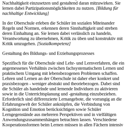
Nachhaltigkeit einzusetzen und gestaltend daran mitzuwirken. Sie
lernen dabei Partizipationsmöglichkeiten zu nutzen.
[Bildung für
nachhaltige Entwicklung]
In der Oberschule erleben die Schüler im sozialen Miteinander
Regeln und Normen, erkennen deren Sinnhaftigkeit und streben
deren Einhaltung an. Sie lernen dabei verlässlich zu handeln,
Verantwortung zu übernehmen, Kritik zu üben und konstruktiv mit
Kritik umzugehen.
[Sozialkompetenz]
Gestaltung des Bildungs- und Erziehungsprozesses
Spezifisch für die Oberschule sind Lehr- und Lernverfahren, die ein
angemessenes Verhältnis zwischen fachsystematischem Lernen und
praktischem Umgang mit lebensbezogenen Problemen schaffen.
Lehren und Lernen an der Oberschule ist daher eher konkret und
praxisbezogen - weniger abstrakt und theoriebezogen. Dabei sind
die Schüler als handelnde und lernende Individuen zu aktivieren
sowie in die Unterrichtsplanung und -gestaltung einzubeziehen.
Erforderlich sind differenzierte Lernangebote, die vorrangig an die
Erfahrungswelt der Schüler anknüpfen, die Verbindung von
Kognition und Emotion berücksichtigen sowie Schüler
Lerngegenstände aus mehreren Perspektiven und in vielfältigen
Anwendungszusammenhängen betrachten lassen. Verschiedene
Kooperationsformen beim Lernen müssen in allen Fächern intensiv