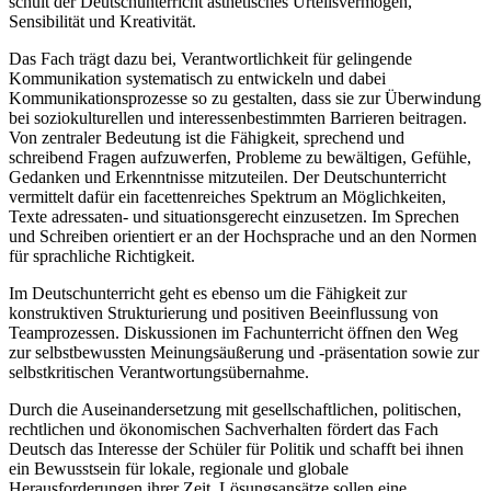
schult der Deutschunterricht ästhetisches Urteilsvermögen,
Sensibilität und Kreativität.
Das Fach trägt dazu bei, Verantwortlichkeit für gelingende
Kommunikation systematisch zu entwickeln und dabei
Kommunikationsprozesse so zu gestalten, dass sie zur Überwindung
bei soziokulturellen und interessenbestimmten Barrieren beitragen.
Von zentraler Bedeutung ist die Fähigkeit, sprechend und
schreibend Fragen aufzuwerfen, Probleme zu bewältigen, Gefühle,
Gedanken und Erkenntnisse mitzuteilen. Der Deutschunterricht
vermittelt dafür ein facettenreiches Spektrum an Möglichkeiten,
Texte adressaten- und situationsgerecht einzusetzen. Im Sprechen
und Schreiben orientiert er an der Hochsprache und an den Normen
für sprachliche Richtigkeit.
Im Deutschunterricht geht es ebenso um die Fähigkeit zur
konstruktiven Strukturierung und positiven Beeinflussung von
Teamprozessen. Diskussionen im Fachunterricht öffnen den Weg
zur selbstbewussten Meinungsäußerung und -präsentation sowie zur
selbstkritischen Verantwortungsübernahme.
Durch die Auseinandersetzung mit gesellschaftlichen, politischen,
rechtlichen und ökonomischen Sachverhalten fördert das Fach
Deutsch das Interesse der Schüler für Politik und schafft bei ihnen
ein Bewusstsein für lokale, regionale und globale
Herausforderungen ihrer Zeit. Lösungsansätze sollen eine