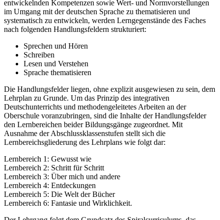
entwickelnden Kompetenzen sowie Wert- und Normvorstellungen
im Umgang mit der deutschen Sprache zu thematisieren und
systematisch zu entwickeln, werden Lerngegenstände des Faches
nach folgenden Handlungsfeldern strukturiert:
Sprechen und Hören
Schreiben
Lesen und Verstehen
Sprache thematisieren
Die Handlungsfelder liegen, ohne explizit ausgewiesen zu sein, dem
Lehrplan zu Grunde. Um das Prinzip des integrativen
Deutschunterrichts und methodengeleitetes Arbeiten an der
Oberschule voranzubringen, sind die Inhalte der Handlungsfelder
den Lernbereichen beider Bildungsgänge zugeordnet. Mit
Ausnahme der Abschlussklassenstufen stellt sich die
Lernbereichsgliederung des Lehrplans wie folgt dar:
Lernbereich 1: Gewusst wie
Lernbereich 2: Schritt für Schritt
Lernbereich 3: Über mich und andere
Lernbereich 4: Entdeckungen
Lernbereich 5: Die Welt der Bücher
Lernbereich 6: Fantasie und Wirklichkeit.
Der Lehrgang folgt dem Grundsatz des Spiralcurriculums, das