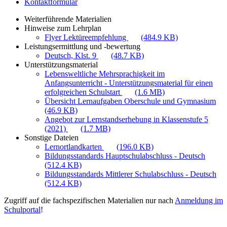
Kontaktformular
Weiterführende Materialien
Hinweise zum Lehrplan
Flyer Lektüreempfehlung
(484.9 KB)
Leistungsermittlung und -bewertung
Deutsch, Klst. 9
(48.7 KB)
Unterstützungsmaterial
Lebensweltliche Mehrsprachigkeit im
Anfangsunterricht - Unterstützungsmaterial für einen
erfolgreichen Schulstart
(1.6 MB)
Übersicht Lernaufgaben Oberschule und Gymnasium
(46.9 KB)
Angebot zur Lernstandserhebung in Klassenstufe 5
(2021)
(1.7 MB)
Sonstige Dateien
Lernortlandkarten
(196.0 KB)
Bildungsstandards Hauptschulabschluss - Deutsch
(512.4 KB)
Bildungsstandards Mittlerer Schulabschluss - Deutsch
(512.4 KB)
Zugriff auf die fachspezifischen Materialien nur nach
Anmeldung im
Schulportal
!