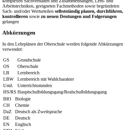
komplexen Sachverhalten und Zusammenhängen, Lern- und
Arbeitstechniken, geeigneten Fachmethoden sowie begründeten
Sach- und/oder Werturteilen
selbstständig planen, durchführen,
kontrollieren
sowie
zu neuen Deutungen und Folgerungen
gelangen
Abkürzungen
In den Lehrplänen der Oberschule werden folgende Abkürzungen
verwendet:
GS
Grundschule
OS
Oberschule
LB
Lernbereich
LBW
Lernbereich mit Wahlcharakter
Ustd.
Unterrichtsstunden
HS/RS
Hauptschulbildungsgang/Realschulbildungsgang
BIO
Biologie
CH
Chemie
DaZ
Deutsch als Zweitsprache
DE
Deutsch
EN
Englisch