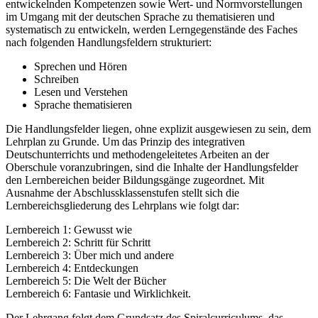
entwickelnden Kompetenzen sowie Wert- und Normvorstellungen
im Umgang mit der deutschen Sprache zu thematisieren und
systematisch zu entwickeln, werden Lerngegenstände des Faches
nach folgenden Handlungsfeldern strukturiert:
Sprechen und Hören
Schreiben
Lesen und Verstehen
Sprache thematisieren
Die Handlungsfelder liegen, ohne explizit ausgewiesen zu sein, dem
Lehrplan zu Grunde. Um das Prinzip des integrativen
Deutschunterrichts und methodengeleitetes Arbeiten an der
Oberschule voranzubringen, sind die Inhalte der Handlungsfelder
den Lernbereichen beider Bildungsgänge zugeordnet. Mit
Ausnahme der Abschlussklassenstufen stellt sich die
Lernbereichsgliederung des Lehrplans wie folgt dar:
Lernbereich 1: Gewusst wie
Lernbereich 2: Schritt für Schritt
Lernbereich 3: Über mich und andere
Lernbereich 4: Entdeckungen
Lernbereich 5: Die Welt der Bücher
Lernbereich 6: Fantasie und Wirklichkeit.
Der Lehrgang folgt dem Grundsatz des Spiralcurriculums, das