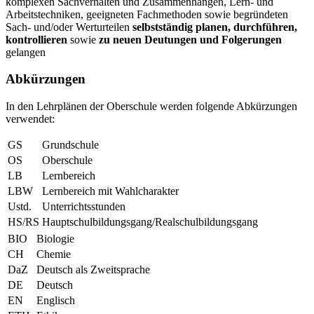
komplexen Sachverhalten und Zusammenhängen, Lern- und
Arbeitstechniken, geeigneten Fachmethoden sowie begründeten
Sach- und/oder Werturteilen
selbstständig planen, durchführen,
kontrollieren
sowie
zu neuen Deutungen und Folgerungen
gelangen
Abkürzungen
In den Lehrplänen der Oberschule werden folgende Abkürzungen
verwendet:
GS
Grundschule
OS
Oberschule
LB
Lernbereich
LBW
Lernbereich mit Wahlcharakter
Ustd.
Unterrichtsstunden
HS/RS
Hauptschulbildungsgang/Realschulbildungsgang
BIO
Biologie
CH
Chemie
DaZ
Deutsch als Zweitsprache
DE
Deutsch
EN
Englisch