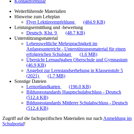
Kontaktformular
Weiterführende Materialien
Hinweise zum Lehrplan
Flyer Lektüreempfehlung
(484.9 KB)
Leistungsermittlung und -bewertung
Deutsch, Klst. 9
(48.7 KB)
Unterstützungsmaterial
Lebensweltliche Mehrsprachigkeit im
Anfangsunterricht - Unterstützungsmaterial für einen
erfolgreichen Schulstart
(1.6 MB)
Übersicht Lernaufgaben Oberschule und Gymnasium
(46.9 KB)
Angebot zur Lernstandserhebung in Klassenstufe 5
(2021)
(1.7 MB)
Sonstige Dateien
Lernortlandkarten
(196.0 KB)
Bildungsstandards Hauptschulabschluss - Deutsch
(512.4 KB)
Bildungsstandards Mittlerer Schulabschluss - Deutsch
(512.4 KB)
Zugriff auf die fachspezifischen Materialien nur nach
Anmeldung im
Schulportal
!