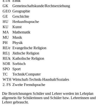
ETH
Ethik
GK
Gemeinschaftskunde/Rechtserziehung
GEO
Geographie
GE
Geschichte
HU
Herkunftssprache
KU
Kunst
MA
Mathematik
MU
Musik
PH
Physik
RE/e
Evangelische Religion
RE/j
Jüdische Religion
RE/k
Katholische Religion
SOR
Sorbisch
SPO
Sport
TC
Technik/Computer
WTH
Wirtschaft-Technik-Haushalt/Soziales
2. FS
Zweite Fremdsprache
Die Bezeichnungen Schüler und Lehrer werden im Lehrplan
allgemein für Schülerinnen und Schüler bzw. Lehrerinnen und
Lehrer gebraucht.