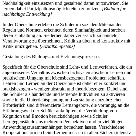
Nachhaltigkeit einzusetzen und gestaltend daran mitzuwirken. Sie
lernen dabei Partizipationsmöglichkeiten zu nutzen.
[Bildung für
nachhaltige Entwicklung]
In der Oberschule erleben die Schüler im sozialen Miteinander
Regeln und Normen, erkennen deren Sinnhaftigkeit und streben
deren Einhaltung an. Sie lernen dabei verlässlich zu handeln,
Verantwortung zu übernehmen, Kritik zu üben und konstruktiv mit
Kritik umzugehen.
[Sozialkompetenz]
Gestaltung des Bildungs- und Erziehungsprozesses
Spezifisch für die Oberschule sind Lehr- und Lernverfahren, die ein
angemessenes Verhältnis zwischen fachsystematischem Lernen und
praktischem Umgang mit lebensbezogenen Problemen schaffen.
Lehren und Lernen an der Oberschule ist daher eher konkret und
praxisbezogen - weniger abstrakt und theoriebezogen. Dabei sind
die Schüler als handelnde und lernende Individuen zu aktivieren
sowie in die Unterrichtsplanung und -gestaltung einzubeziehen.
Erforderlich sind differenzierte Lernangebote, die vorrangig an die
Erfahrungswelt der Schüler anknüpfen, die Verbindung von
Kognition und Emotion berücksichtigen sowie Schüler
Lerngegenstände aus mehreren Perspektiven und in vielfältigen
Anwendungszusammenhängen betrachten lassen. Verschiedene
Kooperationsformen beim Lernen müssen in allen Fächern intensiv