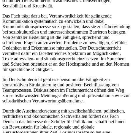
schult der Deutschunterricht ästhetisches Urteilsvermögen,
Sensibilität und Kreativität.
Das Fach trägt dazu bei, Verantwortlichkeit für gelingende
Kommunikation systematisch zu entwickeln und dabei
Kommunikationsprozesse so zu gestalten, dass sie zur Überwindung
bei soziokulturellen und interessenbestimmten Barrieren beitragen.
Von zentraler Bedeutung ist die Fähigkeit, sprechend und
schreibend Fragen aufzuwerfen, Probleme zu bewältigen, Gefühle,
Gedanken und Erkenntnisse mitzuteilen. Der Deutschunterricht
vermittelt dafür ein facettenreiches Spektrum an Möglichkeiten,
Texte adressaten- und situationsgerecht einzusetzen. Im Sprechen
und Schreiben orientiert er an der Hochsprache und an den Normen
für sprachliche Richtigkeit.
Im Deutschunterricht geht es ebenso um die Fähigkeit zur
konstruktiven Strukturierung und positiven Beeinflussung von
Teamprozessen. Diskussionen im Fachunterricht öffnen den Weg
zur selbstbewussten Meinungsäußerung und -präsentation sowie zur
selbstkritischen Verantwortungsübernahme.
Durch die Auseinandersetzung mit gesellschaftlichen, politischen,
rechtlichen und ökonomischen Sachverhalten fördert das Fach
Deutsch das Interesse der Schüler für Politik und schafft bei ihnen
ein Bewusstsein für lokale, regionale und globale
Herausforderungen ihrer Zeit. Lösungsansätze sollen eine