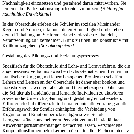
Nachhaltigkeit einzusetzen und gestaltend daran mitzuwirken. Sie
lernen dabei Partizipationsmöglichkeiten zu nutzen.
[Bildung für
nachhaltige Entwicklung]
In der Oberschule erleben die Schüler im sozialen Miteinander
Regeln und Normen, erkennen deren Sinnhaftigkeit und streben
deren Einhaltung an. Sie lernen dabei verlässlich zu handeln,
Verantwortung zu übernehmen, Kritik zu üben und konstruktiv mit
Kritik umzugehen.
[Sozialkompetenz]
Gestaltung des Bildungs- und Erziehungsprozesses
Spezifisch für die Oberschule sind Lehr- und Lernverfahren, die ein
angemessenes Verhältnis zwischen fachsystematischem Lernen und
praktischem Umgang mit lebensbezogenen Problemen schaffen.
Lehren und Lernen an der Oberschule ist daher eher konkret und
praxisbezogen - weniger abstrakt und theoriebezogen. Dabei sind
die Schüler als handelnde und lernende Individuen zu aktivieren
sowie in die Unterrichtsplanung und -gestaltung einzubeziehen.
Erforderlich sind differenzierte Lernangebote, die vorrangig an die
Erfahrungswelt der Schüler anknüpfen, die Verbindung von
Kognition und Emotion berücksichtigen sowie Schüler
Lerngegenstände aus mehreren Perspektiven und in vielfältigen
Anwendungszusammenhängen betrachten lassen. Verschiedene
Kooperationsformen beim Lernen müssen in allen Fächern intensiv