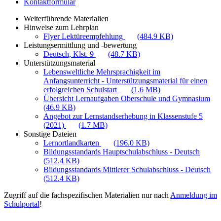
Kontaktformular
Weiterführende Materialien
Hinweise zum Lehrplan
Flyer Lektüreempfehlung
(484.9 KB)
Leistungsermittlung und -bewertung
Deutsch, Klst. 9
(48.7 KB)
Unterstützungsmaterial
Lebensweltliche Mehrsprachigkeit im
Anfangsunterricht - Unterstützungsmaterial für einen
erfolgreichen Schulstart
(1.6 MB)
Übersicht Lernaufgaben Oberschule und Gymnasium
(46.9 KB)
Angebot zur Lernstandserhebung in Klassenstufe 5
(2021)
(1.7 MB)
Sonstige Dateien
Lernortlandkarten
(196.0 KB)
Bildungsstandards Hauptschulabschluss - Deutsch
(512.4 KB)
Bildungsstandards Mittlerer Schulabschluss - Deutsch
(512.4 KB)
Zugriff auf die fachspezifischen Materialien nur nach
Anmeldung im
Schulportal
!