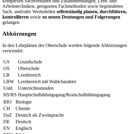
komplexen Sachverhalten und Zusammenhängen, Lern- und
Arbeitstechniken, geeigneten Fachmethoden sowie begründeten
Sach- und/oder Werturteilen
selbstständig planen, durchführen,
kontrollieren
sowie
zu neuen Deutungen und Folgerungen
gelangen
Abkürzungen
In den Lehrplänen der Oberschule werden folgende Abkürzungen
verwendet:
GS
Grundschule
OS
Oberschule
LB
Lernbereich
LBW
Lernbereich mit Wahlcharakter
Ustd.
Unterrichtsstunden
HS/RS
Hauptschulbildungsgang/Realschulbildungsgang
BIO
Biologie
CH
Chemie
DaZ
Deutsch als Zweitsprache
DE
Deutsch
EN
Englisch