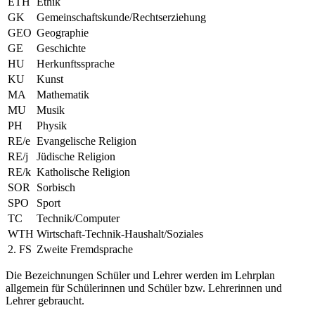
ETH
Ethik
GK
Gemeinschaftskunde/Rechtserziehung
GEO
Geographie
GE
Geschichte
HU
Herkunftssprache
KU
Kunst
MA
Mathematik
MU
Musik
PH
Physik
RE/e
Evangelische Religion
RE/j
Jüdische Religion
RE/k
Katholische Religion
SOR
Sorbisch
SPO
Sport
TC
Technik/Computer
WTH
Wirtschaft-Technik-Haushalt/Soziales
2. FS
Zweite Fremdsprache
Die Bezeichnungen Schüler und Lehrer werden im Lehrplan
allgemein für Schülerinnen und Schüler bzw. Lehrerinnen und
Lehrer gebraucht.