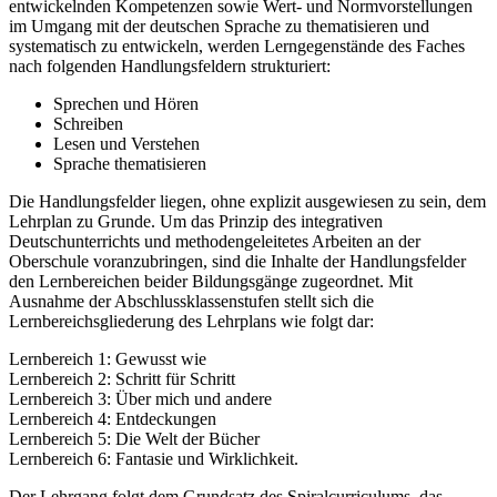
entwickelnden Kompetenzen sowie Wert- und Normvorstellungen
im Umgang mit der deutschen Sprache zu thematisieren und
systematisch zu entwickeln, werden Lerngegenstände des Faches
nach folgenden Handlungsfeldern strukturiert:
Sprechen und Hören
Schreiben
Lesen und Verstehen
Sprache thematisieren
Die Handlungsfelder liegen, ohne explizit ausgewiesen zu sein, dem
Lehrplan zu Grunde. Um das Prinzip des integrativen
Deutschunterrichts und methodengeleitetes Arbeiten an der
Oberschule voranzubringen, sind die Inhalte der Handlungsfelder
den Lernbereichen beider Bildungsgänge zugeordnet. Mit
Ausnahme der Abschlussklassenstufen stellt sich die
Lernbereichsgliederung des Lehrplans wie folgt dar:
Lernbereich 1: Gewusst wie
Lernbereich 2: Schritt für Schritt
Lernbereich 3: Über mich und andere
Lernbereich 4: Entdeckungen
Lernbereich 5: Die Welt der Bücher
Lernbereich 6: Fantasie und Wirklichkeit.
Der Lehrgang folgt dem Grundsatz des Spiralcurriculums, das