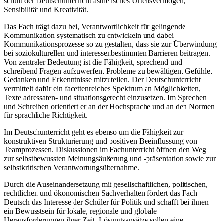
schult der Deutschunterricht ästhetisches Urteilsvermögen,
Sensibilität und Kreativität.
Das Fach trägt dazu bei, Verantwortlichkeit für gelingende
Kommunikation systematisch zu entwickeln und dabei
Kommunikationsprozesse so zu gestalten, dass sie zur Überwindung
bei soziokulturellen und interessenbestimmten Barrieren beitragen.
Von zentraler Bedeutung ist die Fähigkeit, sprechend und
schreibend Fragen aufzuwerfen, Probleme zu bewältigen, Gefühle,
Gedanken und Erkenntnisse mitzuteilen. Der Deutschunterricht
vermittelt dafür ein facettenreiches Spektrum an Möglichkeiten,
Texte adressaten- und situationsgerecht einzusetzen. Im Sprechen
und Schreiben orientiert er an der Hochsprache und an den Normen
für sprachliche Richtigkeit.
Im Deutschunterricht geht es ebenso um die Fähigkeit zur
konstruktiven Strukturierung und positiven Beeinflussung von
Teamprozessen. Diskussionen im Fachunterricht öffnen den Weg
zur selbstbewussten Meinungsäußerung und -präsentation sowie zur
selbstkritischen Verantwortungsübernahme.
Durch die Auseinandersetzung mit gesellschaftlichen, politischen,
rechtlichen und ökonomischen Sachverhalten fördert das Fach
Deutsch das Interesse der Schüler für Politik und schafft bei ihnen
ein Bewusstsein für lokale, regionale und globale
Herausforderungen ihrer Zeit. Lösungsansätze sollen eine