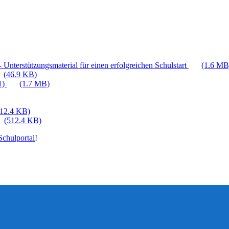
 Unterstützungsmaterial für einen erfolgreichen Schulstart
(1.6 MB
(46.9 KB)
1)
(1.7 MB)
512.4 KB)
(512.4 KB)
chulportal
!