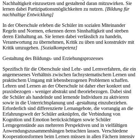
Nachhaltigkeit einzusetzen und gestaltend daran mitzuwirken. Sie
lernen dabei Partizipationsmöglichkeiten zu nutzen.
[Bildung für
nachhaltige Entwicklung]
In der Oberschule erleben die Schüler im sozialen Miteinander
Regeln und Normen, erkennen deren Sinnhaftigkeit und streben
deren Einhaltung an. Sie lernen dabei verlässlich zu handeln,
Verantwortung zu übernehmen, Kritik zu üben und konstruktiv mit
Kritik umzugehen.
[Sozialkompetenz]
Gestaltung des Bildungs- und Erziehungsprozesses
Spezifisch für die Oberschule sind Lehr- und Lernverfahren, die ein
angemessenes Verhältnis zwischen fachsystematischem Lernen und
praktischem Umgang mit lebensbezogenen Problemen schaffen.
Lehren und Lernen an der Oberschule ist daher eher konkret und
praxisbezogen - weniger abstrakt und theoriebezogen. Dabei sind
die Schüler als handelnde und lernende Individuen zu aktivieren
sowie in die Unterrichtsplanung und -gestaltung einzubeziehen.
Erforderlich sind differenzierte Lernangebote, die vorrangig an die
Erfahrungswelt der Schüler anknüpfen, die Verbindung von
Kognition und Emotion berücksichtigen sowie Schüler
Lerngegenstände aus mehreren Perspektiven und in vielfältigen
Anwendungszusammenhängen betrachten lassen. Verschiedene
Kooperationsformen beim Lernen müssen in allen Fächern intensiv