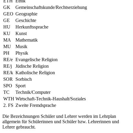
ETH
Ethik
GK
Gemeinschaftskunde/Rechtserziehung
GEO
Geographie
GE
Geschichte
HU
Herkunftssprache
KU
Kunst
MA
Mathematik
MU
Musik
PH
Physik
RE/e
Evangelische Religion
RE/j
Jüdische Religion
RE/k
Katholische Religion
SOR
Sorbisch
SPO
Sport
TC
Technik/Computer
WTH
Wirtschaft-Technik-Haushalt/Soziales
2. FS
Zweite Fremdsprache
Die Bezeichnungen Schüler und Lehrer werden im Lehrplan
allgemein für Schülerinnen und Schüler bzw. Lehrerinnen und
Lehrer gebraucht.