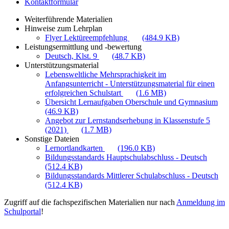
Kontaktformular
Weiterführende Materialien
Hinweise zum Lehrplan
Flyer Lektüreempfehlung
(484.9 KB)
Leistungsermittlung und -bewertung
Deutsch, Klst. 9
(48.7 KB)
Unterstützungsmaterial
Lebensweltliche Mehrsprachigkeit im
Anfangsunterricht - Unterstützungsmaterial für einen
erfolgreichen Schulstart
(1.6 MB)
Übersicht Lernaufgaben Oberschule und Gymnasium
(46.9 KB)
Angebot zur Lernstandserhebung in Klassenstufe 5
(2021)
(1.7 MB)
Sonstige Dateien
Lernortlandkarten
(196.0 KB)
Bildungsstandards Hauptschulabschluss - Deutsch
(512.4 KB)
Bildungsstandards Mittlerer Schulabschluss - Deutsch
(512.4 KB)
Zugriff auf die fachspezifischen Materialien nur nach
Anmeldung im
Schulportal
!