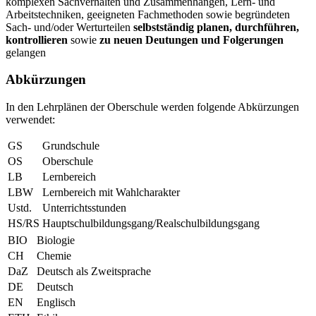
komplexen Sachverhalten und Zusammenhängen, Lern- und
Arbeitstechniken, geeigneten Fachmethoden sowie begründeten
Sach- und/oder Werturteilen
selbstständig planen, durchführen,
kontrollieren
sowie
zu neuen Deutungen und Folgerungen
gelangen
Abkürzungen
In den Lehrplänen der Oberschule werden folgende Abkürzungen
verwendet:
GS
Grundschule
OS
Oberschule
LB
Lernbereich
LBW
Lernbereich mit Wahlcharakter
Ustd.
Unterrichtsstunden
HS/RS
Hauptschulbildungsgang/Realschulbildungsgang
BIO
Biologie
CH
Chemie
DaZ
Deutsch als Zweitsprache
DE
Deutsch
EN
Englisch