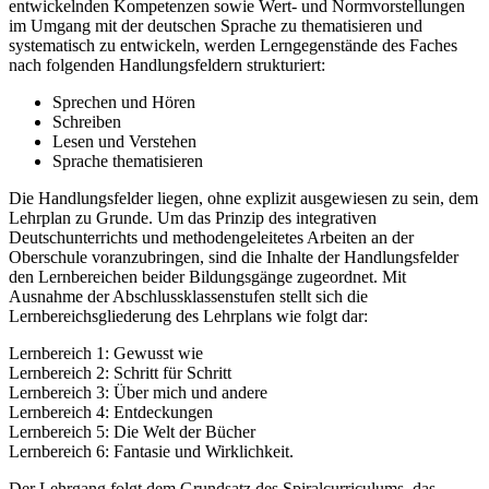
entwickelnden Kompetenzen sowie Wert- und Normvorstellungen
im Umgang mit der deutschen Sprache zu thematisieren und
systematisch zu entwickeln, werden Lerngegenstände des Faches
nach folgenden Handlungsfeldern strukturiert:
Sprechen und Hören
Schreiben
Lesen und Verstehen
Sprache thematisieren
Die Handlungsfelder liegen, ohne explizit ausgewiesen zu sein, dem
Lehrplan zu Grunde. Um das Prinzip des integrativen
Deutschunterrichts und methodengeleitetes Arbeiten an der
Oberschule voranzubringen, sind die Inhalte der Handlungsfelder
den Lernbereichen beider Bildungsgänge zugeordnet. Mit
Ausnahme der Abschlussklassenstufen stellt sich die
Lernbereichsgliederung des Lehrplans wie folgt dar:
Lernbereich 1: Gewusst wie
Lernbereich 2: Schritt für Schritt
Lernbereich 3: Über mich und andere
Lernbereich 4: Entdeckungen
Lernbereich 5: Die Welt der Bücher
Lernbereich 6: Fantasie und Wirklichkeit.
Der Lehrgang folgt dem Grundsatz des Spiralcurriculums, das