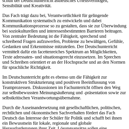
schult der Deutschunterricht ästhetisches Urteilsvermögen,
Sensibilität und Kreativität.
Das Fach trägt dazu bei, Verantwortlichkeit für gelingende
Kommunikation systematisch zu entwickeln und dabei
Kommunikationsprozesse so zu gestalten, dass sie zur Überwindung
bei soziokulturellen und interessenbestimmten Barrieren beitragen.
Von zentraler Bedeutung ist die Fähigkeit, sprechend und
schreibend Fragen aufzuwerfen, Probleme zu bewältigen, Gefühle,
Gedanken und Erkenntnisse mitzuteilen. Der Deutschunterricht
vermittelt dafür ein facettenreiches Spektrum an Möglichkeiten,
Texte adressaten- und situationsgerecht einzusetzen. Im Sprechen
und Schreiben orientiert er an der Hochsprache und an den Normen
für sprachliche Richtigkeit.
Im Deutschunterricht geht es ebenso um die Fähigkeit zur
konstruktiven Strukturierung und positiven Beeinflussung von
Teamprozessen. Diskussionen im Fachunterricht öffnen den Weg
zur selbstbewussten Meinungsäußerung und -präsentation sowie zur
selbstkritischen Verantwortungsübernahme.
Durch die Auseinandersetzung mit gesellschaftlichen, politischen,
rechtlichen und ökonomischen Sachverhalten fördert das Fach
Deutsch das Interesse der Schüler für Politik und schafft bei ihnen
ein Bewusstsein für lokale, regionale und globale
Herausforderungen ihrer Zeit. Lösungsansätze sollen eine