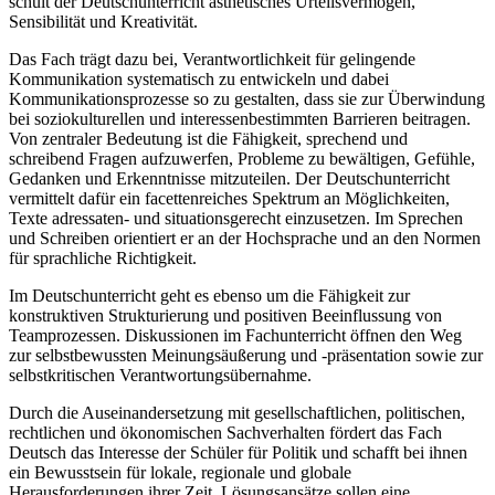
schult der Deutschunterricht ästhetisches Urteilsvermögen,
Sensibilität und Kreativität.
Das Fach trägt dazu bei, Verantwortlichkeit für gelingende
Kommunikation systematisch zu entwickeln und dabei
Kommunikationsprozesse so zu gestalten, dass sie zur Überwindung
bei soziokulturellen und interessenbestimmten Barrieren beitragen.
Von zentraler Bedeutung ist die Fähigkeit, sprechend und
schreibend Fragen aufzuwerfen, Probleme zu bewältigen, Gefühle,
Gedanken und Erkenntnisse mitzuteilen. Der Deutschunterricht
vermittelt dafür ein facettenreiches Spektrum an Möglichkeiten,
Texte adressaten- und situationsgerecht einzusetzen. Im Sprechen
und Schreiben orientiert er an der Hochsprache und an den Normen
für sprachliche Richtigkeit.
Im Deutschunterricht geht es ebenso um die Fähigkeit zur
konstruktiven Strukturierung und positiven Beeinflussung von
Teamprozessen. Diskussionen im Fachunterricht öffnen den Weg
zur selbstbewussten Meinungsäußerung und -präsentation sowie zur
selbstkritischen Verantwortungsübernahme.
Durch die Auseinandersetzung mit gesellschaftlichen, politischen,
rechtlichen und ökonomischen Sachverhalten fördert das Fach
Deutsch das Interesse der Schüler für Politik und schafft bei ihnen
ein Bewusstsein für lokale, regionale und globale
Herausforderungen ihrer Zeit. Lösungsansätze sollen eine