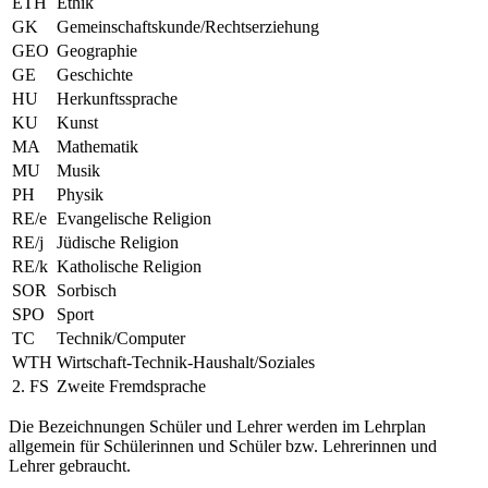
ETH
Ethik
GK
Gemeinschaftskunde/Rechtserziehung
GEO
Geographie
GE
Geschichte
HU
Herkunftssprache
KU
Kunst
MA
Mathematik
MU
Musik
PH
Physik
RE/e
Evangelische Religion
RE/j
Jüdische Religion
RE/k
Katholische Religion
SOR
Sorbisch
SPO
Sport
TC
Technik/Computer
WTH
Wirtschaft-Technik-Haushalt/Soziales
2. FS
Zweite Fremdsprache
Die Bezeichnungen Schüler und Lehrer werden im Lehrplan
allgemein für Schülerinnen und Schüler bzw. Lehrerinnen und
Lehrer gebraucht.