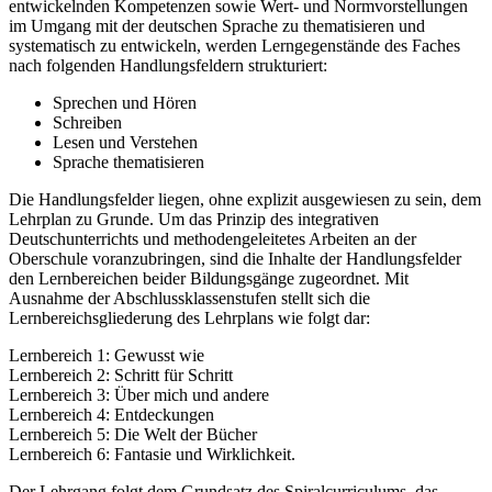
entwickelnden Kompetenzen sowie Wert- und Normvorstellungen
im Umgang mit der deutschen Sprache zu thematisieren und
systematisch zu entwickeln, werden Lerngegenstände des Faches
nach folgenden Handlungsfeldern strukturiert:
Sprechen und Hören
Schreiben
Lesen und Verstehen
Sprache thematisieren
Die Handlungsfelder liegen, ohne explizit ausgewiesen zu sein, dem
Lehrplan zu Grunde. Um das Prinzip des integrativen
Deutschunterrichts und methodengeleitetes Arbeiten an der
Oberschule voranzubringen, sind die Inhalte der Handlungsfelder
den Lernbereichen beider Bildungsgänge zugeordnet. Mit
Ausnahme der Abschlussklassenstufen stellt sich die
Lernbereichsgliederung des Lehrplans wie folgt dar:
Lernbereich 1: Gewusst wie
Lernbereich 2: Schritt für Schritt
Lernbereich 3: Über mich und andere
Lernbereich 4: Entdeckungen
Lernbereich 5: Die Welt der Bücher
Lernbereich 6: Fantasie und Wirklichkeit.
Der Lehrgang folgt dem Grundsatz des Spiralcurriculums, das