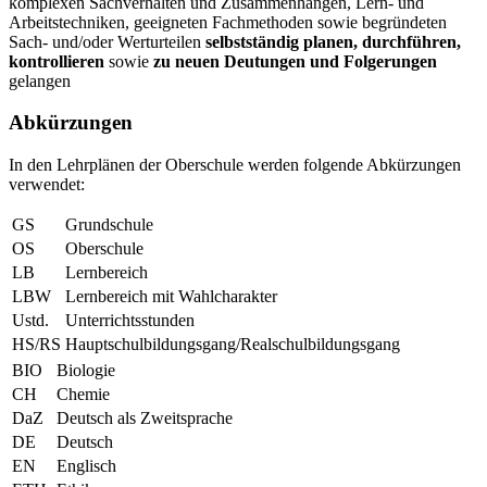
komplexen Sachverhalten und Zusammenhängen, Lern- und
Arbeitstechniken, geeigneten Fachmethoden sowie begründeten
Sach- und/oder Werturteilen
selbstständig planen, durchführen,
kontrollieren
sowie
zu neuen Deutungen und Folgerungen
gelangen
Abkürzungen
In den Lehrplänen der Oberschule werden folgende Abkürzungen
verwendet:
GS
Grundschule
OS
Oberschule
LB
Lernbereich
LBW
Lernbereich mit Wahlcharakter
Ustd.
Unterrichtsstunden
HS/RS
Hauptschulbildungsgang/Realschulbildungsgang
BIO
Biologie
CH
Chemie
DaZ
Deutsch als Zweitsprache
DE
Deutsch
EN
Englisch