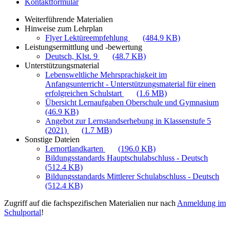
Kontaktformular
Weiterführende Materialien
Hinweise zum Lehrplan
Flyer Lektüreempfehlung
(484.9 KB)
Leistungsermittlung und -bewertung
Deutsch, Klst. 9
(48.7 KB)
Unterstützungsmaterial
Lebensweltliche Mehrsprachigkeit im
Anfangsunterricht - Unterstützungsmaterial für einen
erfolgreichen Schulstart
(1.6 MB)
Übersicht Lernaufgaben Oberschule und Gymnasium
(46.9 KB)
Angebot zur Lernstandserhebung in Klassenstufe 5
(2021)
(1.7 MB)
Sonstige Dateien
Lernortlandkarten
(196.0 KB)
Bildungsstandards Hauptschulabschluss - Deutsch
(512.4 KB)
Bildungsstandards Mittlerer Schulabschluss - Deutsch
(512.4 KB)
Zugriff auf die fachspezifischen Materialien nur nach
Anmeldung im
Schulportal
!