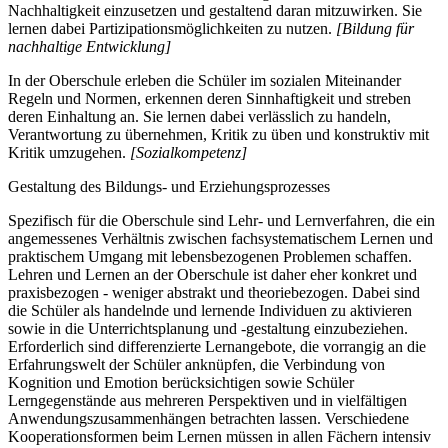
Nachhaltigkeit einzusetzen und gestaltend daran mitzuwirken. Sie
lernen dabei Partizipationsmöglichkeiten zu nutzen.
[Bildung für
nachhaltige Entwicklung]
In der Oberschule erleben die Schüler im sozialen Miteinander
Regeln und Normen, erkennen deren Sinnhaftigkeit und streben
deren Einhaltung an. Sie lernen dabei verlässlich zu handeln,
Verantwortung zu übernehmen, Kritik zu üben und konstruktiv mit
Kritik umzugehen.
[Sozialkompetenz]
Gestaltung des Bildungs- und Erziehungsprozesses
Spezifisch für die Oberschule sind Lehr- und Lernverfahren, die ein
angemessenes Verhältnis zwischen fachsystematischem Lernen und
praktischem Umgang mit lebensbezogenen Problemen schaffen.
Lehren und Lernen an der Oberschule ist daher eher konkret und
praxisbezogen - weniger abstrakt und theoriebezogen. Dabei sind
die Schüler als handelnde und lernende Individuen zu aktivieren
sowie in die Unterrichtsplanung und -gestaltung einzubeziehen.
Erforderlich sind differenzierte Lernangebote, die vorrangig an die
Erfahrungswelt der Schüler anknüpfen, die Verbindung von
Kognition und Emotion berücksichtigen sowie Schüler
Lerngegenstände aus mehreren Perspektiven und in vielfältigen
Anwendungszusammenhängen betrachten lassen. Verschiedene
Kooperationsformen beim Lernen müssen in allen Fächern intensiv