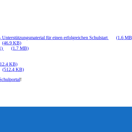
 Unterstützungsmaterial für einen erfolgreichen Schulstart
(1.6 MB
(46.9 KB)
1)
(1.7 MB)
512.4 KB)
(512.4 KB)
chulportal
!