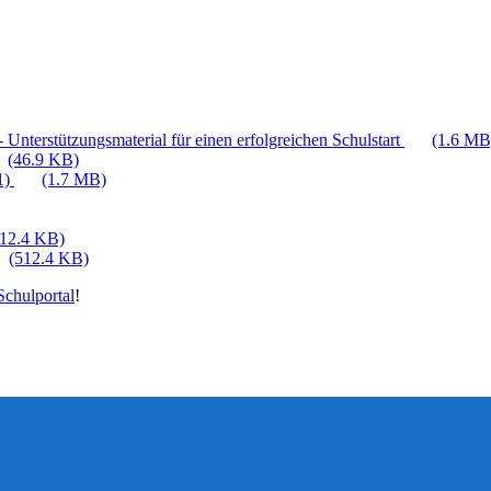
 Unterstützungsmaterial für einen erfolgreichen Schulstart
(1.6 MB
(46.9 KB)
1)
(1.7 MB)
512.4 KB)
(512.4 KB)
chulportal
!