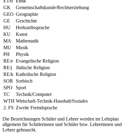
ETH
Ethik
GK
Gemeinschaftskunde/Rechtserziehung
GEO
Geographie
GE
Geschichte
HU
Herkunftssprache
KU
Kunst
MA
Mathematik
MU
Musik
PH
Physik
RE/e
Evangelische Religion
RE/j
Jüdische Religion
RE/k
Katholische Religion
SOR
Sorbisch
SPO
Sport
TC
Technik/Computer
WTH
Wirtschaft-Technik-Haushalt/Soziales
2. FS
Zweite Fremdsprache
Die Bezeichnungen Schüler und Lehrer werden im Lehrplan
allgemein für Schülerinnen und Schüler bzw. Lehrerinnen und
Lehrer gebraucht.