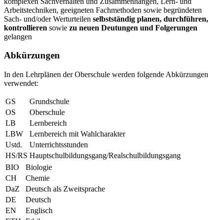
komplexen Sachverhalten und Zusammenhängen, Lern- und
Arbeitstechniken, geeigneten Fachmethoden sowie begründeten
Sach- und/oder Werturteilen
selbstständig planen, durchführen,
kontrollieren
sowie
zu neuen Deutungen und Folgerungen
gelangen
Abkürzungen
In den Lehrplänen der Oberschule werden folgende Abkürzungen
verwendet:
GS
Grundschule
OS
Oberschule
LB
Lernbereich
LBW
Lernbereich mit Wahlcharakter
Ustd.
Unterrichtsstunden
HS/RS
Hauptschulbildungsgang/Realschulbildungsgang
BIO
Biologie
CH
Chemie
DaZ
Deutsch als Zweitsprache
DE
Deutsch
EN
Englisch