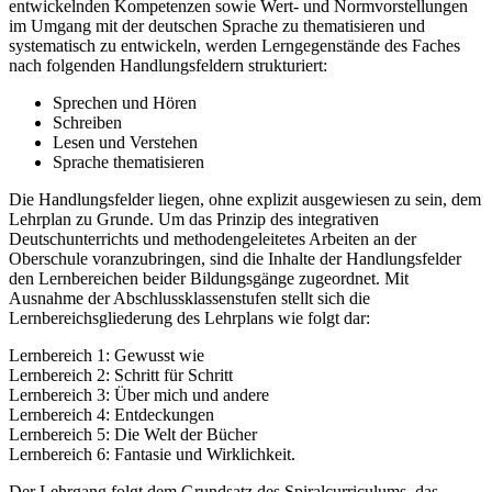
entwickelnden Kompetenzen sowie Wert- und Normvorstellungen
im Umgang mit der deutschen Sprache zu thematisieren und
systematisch zu entwickeln, werden Lerngegenstände des Faches
nach folgenden Handlungsfeldern strukturiert:
Sprechen und Hören
Schreiben
Lesen und Verstehen
Sprache thematisieren
Die Handlungsfelder liegen, ohne explizit ausgewiesen zu sein, dem
Lehrplan zu Grunde. Um das Prinzip des integrativen
Deutschunterrichts und methodengeleitetes Arbeiten an der
Oberschule voranzubringen, sind die Inhalte der Handlungsfelder
den Lernbereichen beider Bildungsgänge zugeordnet. Mit
Ausnahme der Abschlussklassenstufen stellt sich die
Lernbereichsgliederung des Lehrplans wie folgt dar:
Lernbereich 1: Gewusst wie
Lernbereich 2: Schritt für Schritt
Lernbereich 3: Über mich und andere
Lernbereich 4: Entdeckungen
Lernbereich 5: Die Welt der Bücher
Lernbereich 6: Fantasie und Wirklichkeit.
Der Lehrgang folgt dem Grundsatz des Spiralcurriculums, das