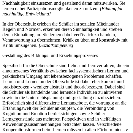
Nachhaltigkeit einzusetzen und gestaltend daran mitzuwirken. Sie
lernen dabei Partizipationsmöglichkeiten zu nutzen.
[Bildung für
nachhaltige Entwicklung]
In der Oberschule erleben die Schüler im sozialen Miteinander
Regeln und Normen, erkennen deren Sinnhaftigkeit und streben
deren Einhaltung an. Sie lernen dabei verlässlich zu handeln,
Verantwortung zu übernehmen, Kritik zu üben und konstruktiv mit
Kritik umzugehen.
[Sozialkompetenz]
Gestaltung des Bildungs- und Erziehungsprozesses
Spezifisch für die Oberschule sind Lehr- und Lernverfahren, die ein
angemessenes Verhältnis zwischen fachsystematischem Lernen und
praktischem Umgang mit lebensbezogenen Problemen schaffen.
Lehren und Lernen an der Oberschule ist daher eher konkret und
praxisbezogen - weniger abstrakt und theoriebezogen. Dabei sind
die Schüler als handelnde und lernende Individuen zu aktivieren
sowie in die Unterrichtsplanung und -gestaltung einzubeziehen.
Erforderlich sind differenzierte Lernangebote, die vorrangig an die
Erfahrungswelt der Schüler anknüpfen, die Verbindung von
Kognition und Emotion berücksichtigen sowie Schüler
Lerngegenstände aus mehreren Perspektiven und in vielfältigen
Anwendungszusammenhängen betrachten lassen. Verschiedene
Kooperationsformen beim Lernen müssen in allen Fächern intensiv