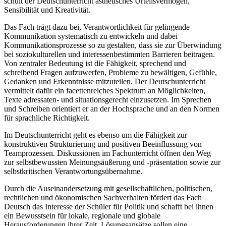
schult der Deutschunterricht ästhetisches Urteilsvermögen,
Sensibilität und Kreativität.
Das Fach trägt dazu bei, Verantwortlichkeit für gelingende
Kommunikation systematisch zu entwickeln und dabei
Kommunikationsprozesse so zu gestalten, dass sie zur Überwindung
bei soziokulturellen und interessenbestimmten Barrieren beitragen.
Von zentraler Bedeutung ist die Fähigkeit, sprechend und
schreibend Fragen aufzuwerfen, Probleme zu bewältigen, Gefühle,
Gedanken und Erkenntnisse mitzuteilen. Der Deutschunterricht
vermittelt dafür ein facettenreiches Spektrum an Möglichkeiten,
Texte adressaten- und situationsgerecht einzusetzen. Im Sprechen
und Schreiben orientiert er an der Hochsprache und an den Normen
für sprachliche Richtigkeit.
Im Deutschunterricht geht es ebenso um die Fähigkeit zur
konstruktiven Strukturierung und positiven Beeinflussung von
Teamprozessen. Diskussionen im Fachunterricht öffnen den Weg
zur selbstbewussten Meinungsäußerung und -präsentation sowie zur
selbstkritischen Verantwortungsübernahme.
Durch die Auseinandersetzung mit gesellschaftlichen, politischen,
rechtlichen und ökonomischen Sachverhalten fördert das Fach
Deutsch das Interesse der Schüler für Politik und schafft bei ihnen
ein Bewusstsein für lokale, regionale und globale
Herausforderungen ihrer Zeit. Lösungsansätze sollen eine