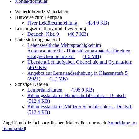
Kontaktformular
Weiterführende Materialien
Hinweise zum Lehrplan
Flyer Lektüreempfehlung
(484.9 KB)
Leistungsermittlung und -bewertung
Deutsch, Klst. 9
(48.7 KB)
Unterstützungsmaterial
Lebensweltliche Mehrsprachigkeit im
Anfangsunterricht - Unterstützungsmaterial für einen
erfolgreichen Schulstart
(1.6 MB)
Übersicht Lernaufgaben Oberschule und Gymnasium
(46.9 KB)
Angebot zur Lernstandserhebung in Klassenstufe 5
(2021)
(1.7 MB)
Sonstige Dateien
Lernortlandkarten
(196.0 KB)
Bildungsstandards Hauptschulabschluss - Deutsch
(512.4 KB)
Bildungsstandards Mittlerer Schulabschluss - Deutsch
(512.4 KB)
Zugriff auf die fachspezifischen Materialien nur nach
Anmeldung im
Schulportal
!