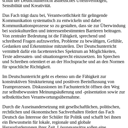
schult der Deutschunterricht ästhetisches Urteilsvermögen,
Sensibilität und Kreativität.
Das Fach trägt dazu bei, Verantwortlichkeit für gelingende
Kommunikation systematisch zu entwickeln und dabei
Kommunikationsprozesse so zu gestalten, dass sie zur Überwindung
bei soziokulturellen und interessenbestimmten Barrieren beitragen.
Von zentraler Bedeutung ist die Fähigkeit, sprechend und
schreibend Fragen aufzuwerfen, Probleme zu bewältigen, Gefühle,
Gedanken und Erkenntnisse mitzuteilen. Der Deutschunterricht
vermittelt dafür ein facettenreiches Spektrum an Möglichkeiten,
Texte adressaten- und situationsgerecht einzusetzen. Im Sprechen
und Schreiben orientiert er an der Hochsprache und an den Normen
für sprachliche Richtigkeit.
Im Deutschunterricht geht es ebenso um die Fähigkeit zur
konstruktiven Strukturierung und positiven Beeinflussung von
Teamprozessen. Diskussionen im Fachunterricht öffnen den Weg
zur selbstbewussten Meinungsäußerung und -präsentation sowie zur
selbstkritischen Verantwortungsübernahme.
Durch die Auseinandersetzung mit gesellschaftlichen, politischen,
rechtlichen und ökonomischen Sachverhalten fördert das Fach
Deutsch das Interesse der Schüler für Politik und schafft bei ihnen
ein Bewusstsein für lokale, regionale und globale
Herausforderungen ihrer Zeit. Lösungsansätze sollen eine