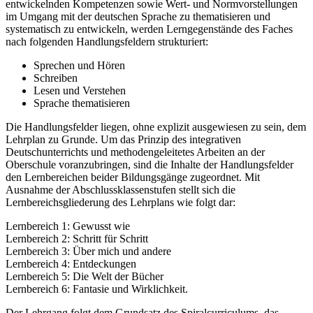
entwickelnden Kompetenzen sowie Wert- und Normvorstellungen
im Umgang mit der deutschen Sprache zu thematisieren und
systematisch zu entwickeln, werden Lerngegenstände des Faches
nach folgenden Handlungsfeldern strukturiert:
Sprechen und Hören
Schreiben
Lesen und Verstehen
Sprache thematisieren
Die Handlungsfelder liegen, ohne explizit ausgewiesen zu sein, dem
Lehrplan zu Grunde. Um das Prinzip des integrativen
Deutschunterrichts und methodengeleitetes Arbeiten an der
Oberschule voranzubringen, sind die Inhalte der Handlungsfelder
den Lernbereichen beider Bildungsgänge zugeordnet. Mit
Ausnahme der Abschlussklassenstufen stellt sich die
Lernbereichsgliederung des Lehrplans wie folgt dar:
Lernbereich 1: Gewusst wie
Lernbereich 2: Schritt für Schritt
Lernbereich 3: Über mich und andere
Lernbereich 4: Entdeckungen
Lernbereich 5: Die Welt der Bücher
Lernbereich 6: Fantasie und Wirklichkeit.
Der Lehrgang folgt dem Grundsatz des Spiralcurriculums, das