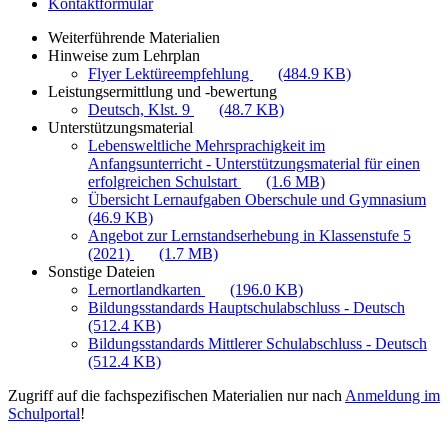
Kontaktformular
Weiterführende Materialien
Hinweise zum Lehrplan
Flyer Lektüreempfehlung
(484.9 KB)
Leistungsermittlung und -bewertung
Deutsch, Klst. 9
(48.7 KB)
Unterstützungsmaterial
Lebensweltliche Mehrsprachigkeit im
Anfangsunterricht - Unterstützungsmaterial für einen
erfolgreichen Schulstart
(1.6 MB)
Übersicht Lernaufgaben Oberschule und Gymnasium
(46.9 KB)
Angebot zur Lernstandserhebung in Klassenstufe 5
(2021)
(1.7 MB)
Sonstige Dateien
Lernortlandkarten
(196.0 KB)
Bildungsstandards Hauptschulabschluss - Deutsch
(512.4 KB)
Bildungsstandards Mittlerer Schulabschluss - Deutsch
(512.4 KB)
Zugriff auf die fachspezifischen Materialien nur nach
Anmeldung im
Schulportal
!