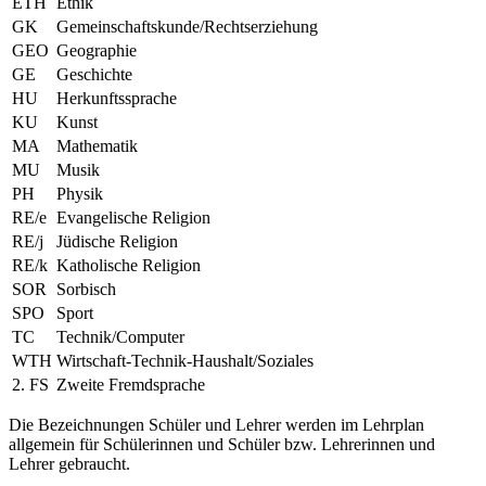
ETH
Ethik
GK
Gemeinschaftskunde/Rechtserziehung
GEO
Geographie
GE
Geschichte
HU
Herkunftssprache
KU
Kunst
MA
Mathematik
MU
Musik
PH
Physik
RE/e
Evangelische Religion
RE/j
Jüdische Religion
RE/k
Katholische Religion
SOR
Sorbisch
SPO
Sport
TC
Technik/Computer
WTH
Wirtschaft-Technik-Haushalt/Soziales
2. FS
Zweite Fremdsprache
Die Bezeichnungen Schüler und Lehrer werden im Lehrplan
allgemein für Schülerinnen und Schüler bzw. Lehrerinnen und
Lehrer gebraucht.