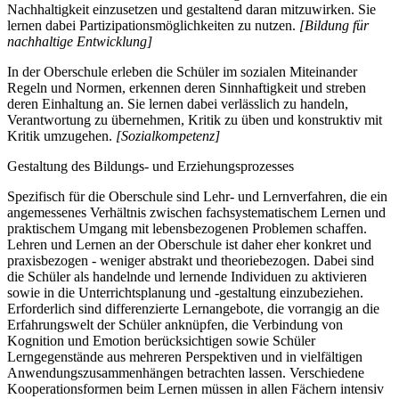
Nachhaltigkeit einzusetzen und gestaltend daran mitzuwirken. Sie
lernen dabei Partizipationsmöglichkeiten zu nutzen.
[Bildung für
nachhaltige Entwicklung]
In der Oberschule erleben die Schüler im sozialen Miteinander
Regeln und Normen, erkennen deren Sinnhaftigkeit und streben
deren Einhaltung an. Sie lernen dabei verlässlich zu handeln,
Verantwortung zu übernehmen, Kritik zu üben und konstruktiv mit
Kritik umzugehen.
[Sozialkompetenz]
Gestaltung des Bildungs- und Erziehungsprozesses
Spezifisch für die Oberschule sind Lehr- und Lernverfahren, die ein
angemessenes Verhältnis zwischen fachsystematischem Lernen und
praktischem Umgang mit lebensbezogenen Problemen schaffen.
Lehren und Lernen an der Oberschule ist daher eher konkret und
praxisbezogen - weniger abstrakt und theoriebezogen. Dabei sind
die Schüler als handelnde und lernende Individuen zu aktivieren
sowie in die Unterrichtsplanung und -gestaltung einzubeziehen.
Erforderlich sind differenzierte Lernangebote, die vorrangig an die
Erfahrungswelt der Schüler anknüpfen, die Verbindung von
Kognition und Emotion berücksichtigen sowie Schüler
Lerngegenstände aus mehreren Perspektiven und in vielfältigen
Anwendungszusammenhängen betrachten lassen. Verschiedene
Kooperationsformen beim Lernen müssen in allen Fächern intensiv