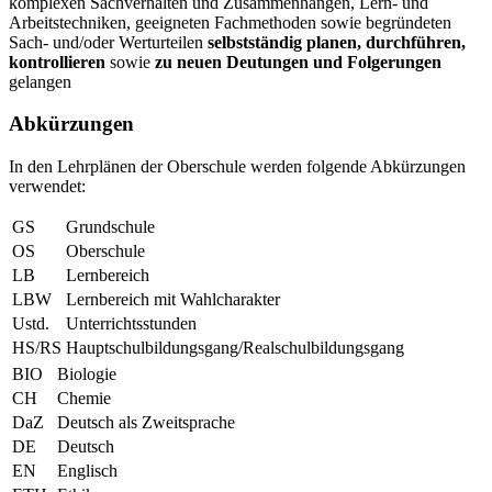
komplexen Sachverhalten und Zusammenhängen, Lern- und
Arbeitstechniken, geeigneten Fachmethoden sowie begründeten
Sach- und/oder Werturteilen
selbstständig planen, durchführen,
kontrollieren
sowie
zu neuen Deutungen und Folgerungen
gelangen
Abkürzungen
In den Lehrplänen der Oberschule werden folgende Abkürzungen
verwendet:
GS
Grundschule
OS
Oberschule
LB
Lernbereich
LBW
Lernbereich mit Wahlcharakter
Ustd.
Unterrichtsstunden
HS/RS
Hauptschulbildungsgang/Realschulbildungsgang
BIO
Biologie
CH
Chemie
DaZ
Deutsch als Zweitsprache
DE
Deutsch
EN
Englisch