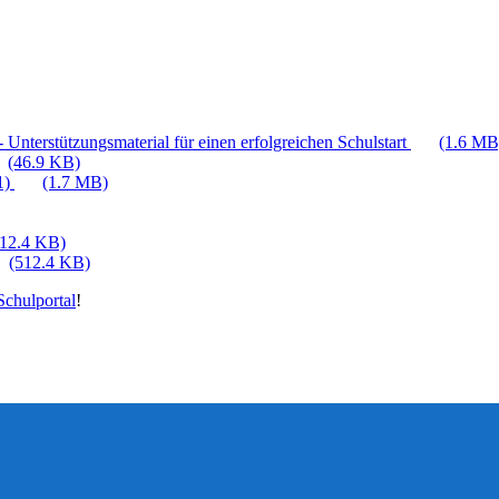
 Unterstützungsmaterial für einen erfolgreichen Schulstart
(1.6 MB
(46.9 KB)
1)
(1.7 MB)
512.4 KB)
(512.4 KB)
chulportal
!