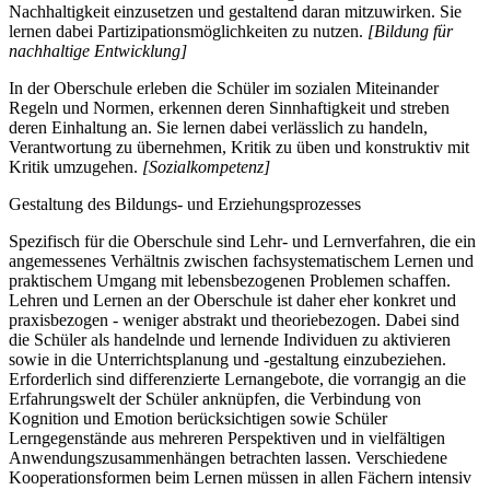
Nachhaltigkeit einzusetzen und gestaltend daran mitzuwirken. Sie
lernen dabei Partizipationsmöglichkeiten zu nutzen.
[Bildung für
nachhaltige Entwicklung]
In der Oberschule erleben die Schüler im sozialen Miteinander
Regeln und Normen, erkennen deren Sinnhaftigkeit und streben
deren Einhaltung an. Sie lernen dabei verlässlich zu handeln,
Verantwortung zu übernehmen, Kritik zu üben und konstruktiv mit
Kritik umzugehen.
[Sozialkompetenz]
Gestaltung des Bildungs- und Erziehungsprozesses
Spezifisch für die Oberschule sind Lehr- und Lernverfahren, die ein
angemessenes Verhältnis zwischen fachsystematischem Lernen und
praktischem Umgang mit lebensbezogenen Problemen schaffen.
Lehren und Lernen an der Oberschule ist daher eher konkret und
praxisbezogen - weniger abstrakt und theoriebezogen. Dabei sind
die Schüler als handelnde und lernende Individuen zu aktivieren
sowie in die Unterrichtsplanung und -gestaltung einzubeziehen.
Erforderlich sind differenzierte Lernangebote, die vorrangig an die
Erfahrungswelt der Schüler anknüpfen, die Verbindung von
Kognition und Emotion berücksichtigen sowie Schüler
Lerngegenstände aus mehreren Perspektiven und in vielfältigen
Anwendungszusammenhängen betrachten lassen. Verschiedene
Kooperationsformen beim Lernen müssen in allen Fächern intensiv