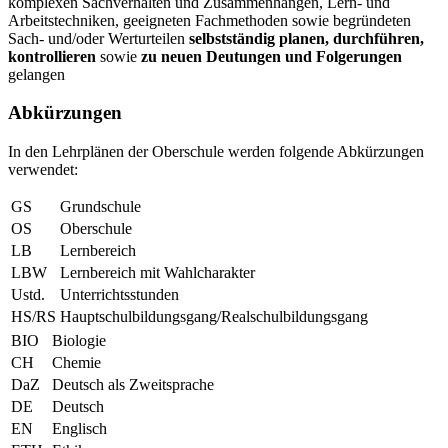
komplexen Sachverhalten und Zusammenhängen, Lern- und
Arbeitstechniken, geeigneten Fachmethoden sowie begründeten
Sach- und/oder Werturteilen
selbstständig planen, durchführen,
kontrollieren
sowie
zu neuen Deutungen und Folgerungen
gelangen
Abkürzungen
In den Lehrplänen der Oberschule werden folgende Abkürzungen
verwendet:
GS
Grundschule
OS
Oberschule
LB
Lernbereich
LBW
Lernbereich mit Wahlcharakter
Ustd.
Unterrichtsstunden
HS/RS
Hauptschulbildungsgang/Realschulbildungsgang
BIO
Biologie
CH
Chemie
DaZ
Deutsch als Zweitsprache
DE
Deutsch
EN
Englisch