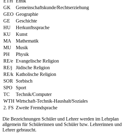
ETH
Ethik
GK
Gemeinschaftskunde/Rechtserziehung
GEO
Geographie
GE
Geschichte
HU
Herkunftssprache
KU
Kunst
MA
Mathematik
MU
Musik
PH
Physik
RE/e
Evangelische Religion
RE/j
Jüdische Religion
RE/k
Katholische Religion
SOR
Sorbisch
SPO
Sport
TC
Technik/Computer
WTH
Wirtschaft-Technik-Haushalt/Soziales
2. FS
Zweite Fremdsprache
Die Bezeichnungen Schüler und Lehrer werden im Lehrplan
allgemein für Schülerinnen und Schüler bzw. Lehrerinnen und
Lehrer gebraucht.