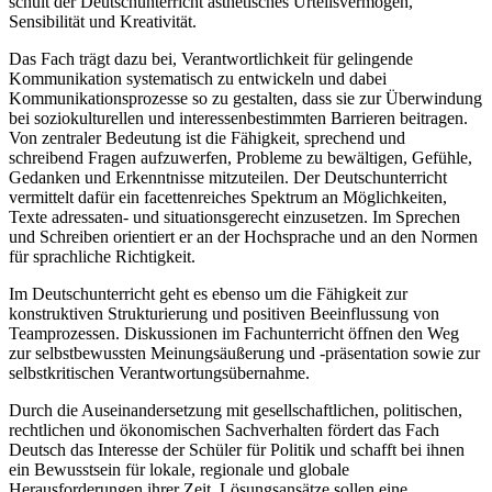
schult der Deutschunterricht ästhetisches Urteilsvermögen,
Sensibilität und Kreativität.
Das Fach trägt dazu bei, Verantwortlichkeit für gelingende
Kommunikation systematisch zu entwickeln und dabei
Kommunikationsprozesse so zu gestalten, dass sie zur Überwindung
bei soziokulturellen und interessenbestimmten Barrieren beitragen.
Von zentraler Bedeutung ist die Fähigkeit, sprechend und
schreibend Fragen aufzuwerfen, Probleme zu bewältigen, Gefühle,
Gedanken und Erkenntnisse mitzuteilen. Der Deutschunterricht
vermittelt dafür ein facettenreiches Spektrum an Möglichkeiten,
Texte adressaten- und situationsgerecht einzusetzen. Im Sprechen
und Schreiben orientiert er an der Hochsprache und an den Normen
für sprachliche Richtigkeit.
Im Deutschunterricht geht es ebenso um die Fähigkeit zur
konstruktiven Strukturierung und positiven Beeinflussung von
Teamprozessen. Diskussionen im Fachunterricht öffnen den Weg
zur selbstbewussten Meinungsäußerung und -präsentation sowie zur
selbstkritischen Verantwortungsübernahme.
Durch die Auseinandersetzung mit gesellschaftlichen, politischen,
rechtlichen und ökonomischen Sachverhalten fördert das Fach
Deutsch das Interesse der Schüler für Politik und schafft bei ihnen
ein Bewusstsein für lokale, regionale und globale
Herausforderungen ihrer Zeit. Lösungsansätze sollen eine