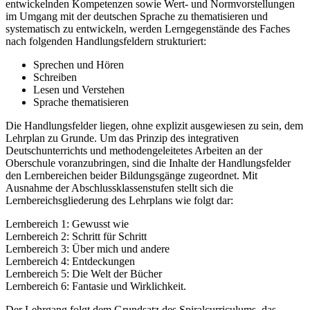
entwickelnden Kompetenzen sowie Wert- und Normvorstellungen
im Umgang mit der deutschen Sprache zu thematisieren und
systematisch zu entwickeln, werden Lerngegenstände des Faches
nach folgenden Handlungsfeldern strukturiert:
Sprechen und Hören
Schreiben
Lesen und Verstehen
Sprache thematisieren
Die Handlungsfelder liegen, ohne explizit ausgewiesen zu sein, dem
Lehrplan zu Grunde. Um das Prinzip des integrativen
Deutschunterrichts und methodengeleitetes Arbeiten an der
Oberschule voranzubringen, sind die Inhalte der Handlungsfelder
den Lernbereichen beider Bildungsgänge zugeordnet. Mit
Ausnahme der Abschlussklassenstufen stellt sich die
Lernbereichsgliederung des Lehrplans wie folgt dar:
Lernbereich 1: Gewusst wie
Lernbereich 2: Schritt für Schritt
Lernbereich 3: Über mich und andere
Lernbereich 4: Entdeckungen
Lernbereich 5: Die Welt der Bücher
Lernbereich 6: Fantasie und Wirklichkeit.
Der Lehrgang folgt dem Grundsatz des Spiralcurriculums, das