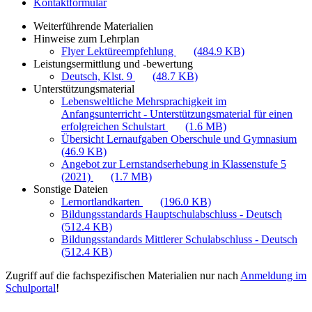
Kontaktformular
Weiterführende Materialien
Hinweise zum Lehrplan
Flyer Lektüreempfehlung
(484.9 KB)
Leistungsermittlung und -bewertung
Deutsch, Klst. 9
(48.7 KB)
Unterstützungsmaterial
Lebensweltliche Mehrsprachigkeit im
Anfangsunterricht - Unterstützungsmaterial für einen
erfolgreichen Schulstart
(1.6 MB)
Übersicht Lernaufgaben Oberschule und Gymnasium
(46.9 KB)
Angebot zur Lernstandserhebung in Klassenstufe 5
(2021)
(1.7 MB)
Sonstige Dateien
Lernortlandkarten
(196.0 KB)
Bildungsstandards Hauptschulabschluss - Deutsch
(512.4 KB)
Bildungsstandards Mittlerer Schulabschluss - Deutsch
(512.4 KB)
Zugriff auf die fachspezifischen Materialien nur nach
Anmeldung im
Schulportal
!