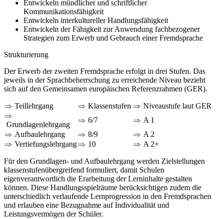
Entwickeln mündlicher und schriftlicher
Kommunikationsfähigkeit
Entwickeln interkultureller Handlungsfähigkeit
Entwickeln der Fähigkeit zur Anwendung fachbezogener
Strategien zum Erwerb und Gebrauch einer Fremdsprache
Strukturierung
Der Erwerb der zweiten Fremdsprache erfolgt in drei Stufen. Das
jeweils in der Sprachbeherrschung zu erreichende Niveau bezieht
sich auf den Gemeinsamen europäischen Referenzrahmen (GER).
⇒
⇒
⇒
Teillehrgang
Klassenstufen
Niveaustufe laut GER
⇒
⇒
⇒
6/7
A 1
Grundlagenlehrgang
⇒
⇒
⇒
Aufbaulehrgang
8/9
A 2
⇒
⇒
⇒
Vertiefungslehrgang
10
A 2+
Für den Grundlagen- und Aufbaulehrgang werden Zielstellungen
klassenstufenübergreifend formuliert, damit Schulen
eigenverantwortlich die Erarbeitung der Lerninhalte gestalten
können. Diese Handlungsspielräume berücksichtigen zudem die
unterschiedlich verlaufende Lernprogression in den Fremdsprachen
und erlauben eine Bezugnahme auf Individualität und
Leistungsvermögen der Schüler.