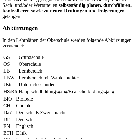
Sach- und/oder Werturteilen
selbstständig planen, durchführen,
kontrollieren
sowie
zu neuen Deutungen und Folgerungen
gelangen
Abkürzungen
In den Lehrplänen der Oberschule werden folgende Abkürzungen
verwendet:
GS
Grundschule
OS
Oberschule
LB
Lernbereich
LBW
Lernbereich mit Wahlcharakter
Ustd.
Unterrichtsstunden
HS/RS
Hauptschulbildungsgang/Realschulbildungsgang
BIO
Biologie
CH
Chemie
DaZ
Deutsch als Zweitsprache
DE
Deutsch
EN
Englisch
ETH
Ethik