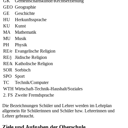
GK
Gemeinschaftskunde/Rechtserziehung
GEO
Geographie
GE
Geschichte
HU
Herkunftssprache
KU
Kunst
MA
Mathematik
MU
Musik
PH
Physik
RE/e
Evangelische Religion
RE/j
Jüdische Religion
RE/k
Katholische Religion
SOR
Sorbisch
SPO
Sport
TC
Technik/Computer
WTH
Wirtschaft-Technik-Haushalt/Soziales
2. FS
Zweite Fremdsprache
Die Bezeichnungen Schüler und Lehrer werden im Lehrplan
allgemein für Schülerinnen und Schüler bzw. Lehrerinnen und
Lehrer gebraucht.
Ziele und Aufgaben der Oberschule