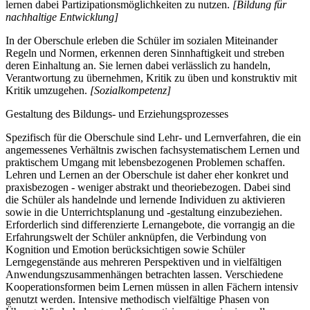
lernen dabei Partizipationsmöglichkeiten zu nutzen.
[Bildung für
nachhaltige Entwicklung]
In der Oberschule erleben die Schüler im sozialen Miteinander
Regeln und Normen, erkennen deren Sinnhaftigkeit und streben
deren Einhaltung an. Sie lernen dabei verlässlich zu handeln,
Verantwortung zu übernehmen, Kritik zu üben und konstruktiv mit
Kritik umzugehen.
[Sozialkompetenz]
Gestaltung des Bildungs- und Erziehungsprozesses
Spezifisch für die Oberschule sind Lehr- und Lernverfahren, die ein
angemessenes Verhältnis zwischen fachsystematischem Lernen und
praktischem Umgang mit lebensbezogenen Problemen schaffen.
Lehren und Lernen an der Oberschule ist daher eher konkret und
praxisbezogen - weniger abstrakt und theoriebezogen. Dabei sind
die Schüler als handelnde und lernende Individuen zu aktivieren
sowie in die Unterrichtsplanung und -gestaltung einzubeziehen.
Erforderlich sind differenzierte Lernangebote, die vorrangig an die
Erfahrungswelt der Schüler anknüpfen, die Verbindung von
Kognition und Emotion berücksichtigen sowie Schüler
Lerngegenstände aus mehreren Perspektiven und in vielfältigen
Anwendungszusammenhängen betrachten lassen. Verschiedene
Kooperationsformen beim Lernen müssen in allen Fächern intensiv
genutzt werden. Intensive methodisch vielfältige Phasen von