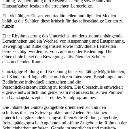
Übung, Wiederholung und Systematisierung sowie sinnvolle
Hausaufgaben festigen die erreichten Lernerfolge.
Ein vielfältiger Einsatz von traditionellen und digitalen Medien
befähigt die Schüler, diese kritisch für das selbstständige Lernen zu
nutzen.
Eine Rhythmisierung des Unterrichts, mit der zusammenhängende
Lerneinheiten und ein Wechsel von Anspannung und Entspannung,
Bewegung und Ruhe organisiert sowie individuelle Lernzeiten
berücksichtigt werden, ist von zunehmender Bedeutung. Die
Oberschule bietet den Bewegungsaktivitäten der Schüler
entsprechenden Raum.
Ganztägige Bildung und Erziehung bietet vielfältige Möglichkeiten,
auf Kinder und Jugendliche und deren Interessen, Begabungen und
Bedürfnisse individuell einzugehen und die
Persönlichkeitsentwicklung zu fördern. Die Oberschule entwickelt
eigenverantwortlich und gemeinsam mit außerschulischen Partnern
ein Ganztagskonzept als Teil des Schulprogrammes.
Die Inhalte der Ganztagsangebote orientieren sich an den
schulspezifischen Schwerpunkten und Zielen. Sie können
unterrichtsergänzende leistungsdifferenzierte Bildungsangebote,
freizeitpädagogische Angebote und offene Angebote im Rahmen der
Schulclubarbeit umfassen. Gerade im sportlichen und musisch-