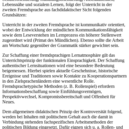
Lebensnähe und sozialem Lernen, folgt der Unterricht in der
zweiten Fremdsprache aus fachdidaktischer Sicht folgenden
Grundsätzen:
Unterricht in der zweiten Fremdsprache ist kommunikativ orientiert,
wobei der Entwicklung der mündlichen Kommunikationsfähigkeit
sowie dem Leseverstehen im Lernprozess ein höherer Stellenwert
zugeordnet wird (Primat des Mündlichen). Ebenso sollte die Arbeit
am Wortschatz gegenüber der Grammatik stärker gewichtet sein.
Zur Schaffung einer fremdsprachigen Lernatmosphäre gilt das
Unterrichtsprinzip der funktionalen Einsprachigkeit. Der Schaffung
authentischer Lernsituationen wird eine besondere Bedeutung
beigemessen. Hierbei spielen aktuelle Geschehnisse, historische
Ereignisse und Traditionen sowie Kontakte zu Kooperationspartnern
in den Zielsprachenländern eine wesentliche Rolle.
Fremdsprachetypische Methoden (z. B. Rollenspiel) erfordern
Informationsbeschaffung sowie Einfühlungsvermögen,
Perspektivwechsel, Kompromissbereitschaft und Offenheit für
Neues.
Dem allgemeinen didaktischen Prinzip der Kontroversität folgend,
werden bei Inhalten mit politischem Gehalt auch die damit in
Verbindung stehenden fachspezifischen Arbeitsmethoden der
politischen Bildung eingesetzt. Dafür eignen sich u. a. Rollen- und