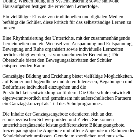
Übung, Wiederholung und Systematisierung sowie sinnvolle
Hausaufgaben festigen die erreichten Lernerfolge.
Ein vielfältiger Einsatz von traditionellen und digitalen Medien
befähigt die Schüler, diese kritisch für das selbstständige Lernen zu
nutzen.
Eine Rhythmisierung des Unterrichts, mit der zusammenhängende
Lerneinheiten und ein Wechsel von Anspannung und Entspannung,
Bewegung und Ruhe organisiert sowie individuelle Lernzeiten
berücksichtigt werden, ist von zunehmender Bedeutung. Die
Oberschule bietet den Bewegungsaktivitäten der Schüler
entsprechenden Raum.
Ganztägige Bildung und Erziehung bietet vielfältige Möglichkeiten,
auf Kinder und Jugendliche und deren Interessen, Begabungen und
Bedürfnisse individuell einzugehen und die
Persönlichkeitsentwicklung zu fördern. Die Oberschule entwickelt
eigenverantwortlich und gemeinsam mit außerschulischen Partnern
ein Ganztagskonzept als Teil des Schulprogrammes.
Die Inhalte der Ganztagsangebote orientieren sich an den
schulspezifischen Schwerpunkten und Zielen. Sie können
unterrichtsergänzende leistungsdifferenzierte Bildungsangebote,
freizeitpädagogische Angebote und offene Angebote im Rahmen der
Schulclubarbeit umfassen. Gerade im sportlichen und musisch-