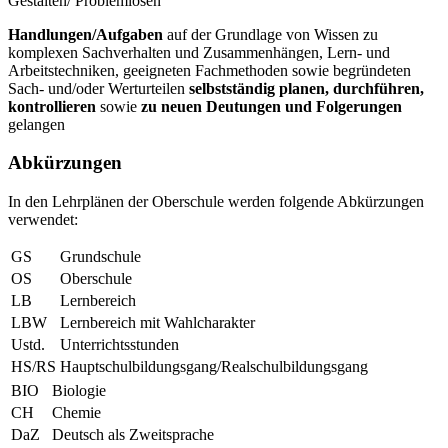
Gestalten/ Problemlösen
Handlungen/Aufgaben
auf der Grundlage von Wissen zu
komplexen Sachverhalten und Zusammenhängen, Lern- und
Arbeitstechniken, geeigneten Fachmethoden sowie begründeten
Sach- und/oder Werturteilen
selbstständig planen, durchführen,
kontrollieren
sowie
zu neuen Deutungen und Folgerungen
gelangen
Abkürzungen
In den Lehrplänen der Oberschule werden folgende Abkürzungen
verwendet:
GS
Grundschule
OS
Oberschule
LB
Lernbereich
LBW
Lernbereich mit Wahlcharakter
Ustd.
Unterrichtsstunden
HS/RS
Hauptschulbildungsgang/Realschulbildungsgang
BIO
Biologie
CH
Chemie
DaZ
Deutsch als Zweitsprache