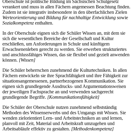
Oberschule ist politische Bildung im Sächsischen Schulgesetz
verankert und muss in allen Fächern angemessen Beachtung finden.
Zudem ist sie integrativ insbesondere in den überfachlichen Zielen
Werteorientierung
und
Bildung für nachhaltige Entwicklung
sowie
Sozialkompetenz
enthalten.
In der Oberschule eignen sich die Schüler Wissen an, mit dem sie
sich die wesentlichen Bereiche der Gesellschaft und Kultur
erschließen, um Anforderungen in Schule und künftigem
Erwachsenenleben gerecht zu werden. Sie erwerben strukturiertes
und anschlussfähiges Wissen, das sie flexibel und gezielt anwenden
können.
[Wissen]
Die Schüler beherrschen zunehmend die Kulturtechniken. In allen
Fächern entwickeln sie ihre Sprachfähigkeit und ihre Fähigkeit zur
situationsangemessenen, partnerbezogenen Kommunikation. Sie
eignen sich grundlegende Ausdrucks- und Argumentationsweisen
der jeweiligen Fachsprache an und verwenden sachgerecht
grundlegende Begriffe.
[Kommunikationsfähigkeit]
Die Schüler der Oberschule nutzen zunehmend selbstständig
Methoden des Wissenserwerbs und des Umgangs mit Wissen. Sie
wenden zielorientiert Lern- und Arbeitstechniken an und lernen,
planvoll mit Zeit, Material und Arbeitskraft umzugehen und
Arbeitsabläufe effektiv zu gestalten.
[Methodenkompetenz]