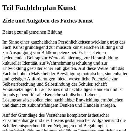
Teil Fachlehrplan Kunst
Ziele und Aufgaben des Faches Kunst
Beitrag zur allgemeinen Bildung
Im Sinne einer ganzheitlichen Persönlichkeitsentwicklung trägt das
Fach Kunst grundlegend zur musisch-künstlerischen Bildung und
zur Ausprägung von Bildkompetenz bei. Es leistet einen
bedeutenden Beitrag zur Werteorientierung, zur Herausbildung
kultureller Identität, zur Wahrnehmungsschulung und zur
Entwicklung gestalterischer Fähigkeiten. Auf diese Weise hilft das
Fach in hohem Maße bei der Bewältigung motorischer, sinnenhafter
und geistiger Anforderungen, bietet wesentliche Potenziale zur
Selbsterforschung und Selbstfindung der Schüler, schafft
Voraussetzungen für achtsames und nachhaltiges Handeln und ist
Impuls gebend für alle Bereiche schulischen Lebens.
Lösungsansätze sollen eine nachhaltige Entwicklung ermöglichen
und damit zu zukunftsfähigem Denken und Handeln anregen.
Auf der Grundlage des Verstehens komplexer ästhetischer
Zusammenhänge und des Lösens gestalterischer Aufgaben sind die
Schüler entsprechend ihren Neigungen und Begabungen
schöpferisch tätig und können vielfältige Interessen entwickeln und