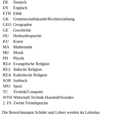
DE
Deutsch
EN
Englisch
ETH
Ethik
GK
Gemeinschaftskunde/Rechtserziehung
GEO
Geographie
GE
Geschichte
HU
Herkunftssprache
KU
Kunst
MA
Mathematik
MU
Musik
PH
Physik
RE/e
Evangelische Religion
RE/j
Jüdische Religion
RE/k
Katholische Religion
SOR
Sorbisch
SPO
Sport
TC
Technik/Computer
WTH
Wirtschaft-Technik-Haushalt/Soziales
2. FS
Zweite Fremdsprache
Die Bezeichnungen Schüler und Lehrer werden im Lehrplan