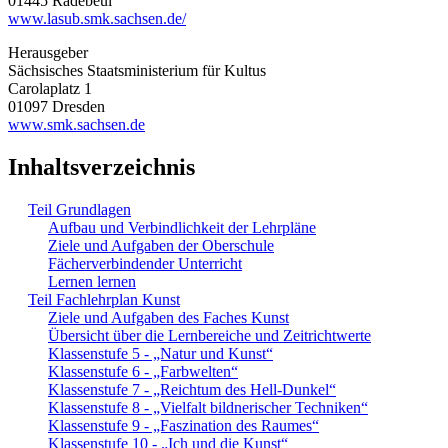
01445 Radebeul
www.lasub.smk.sachsen.de/
Herausgeber
Sächsisches Staatsministerium für Kultus
Carolaplatz 1
01097 Dresden
www.smk.sachsen.de
Inhaltsverzeichnis
Teil Grundlagen
Aufbau und Verbindlichkeit der Lehrpläne
Ziele und Aufgaben der Oberschule
Fächerverbindender Unterricht
Lernen lernen
Teil Fachlehrplan Kunst
Ziele und Aufgaben des Faches Kunst
Übersicht über die Lernbereiche und Zeitrichtwerte
Klassenstufe 5 - „Natur und Kunst“
Klassenstufe 6 - „Farbwelten“
Klassenstufe 7 - „Reichtum des Hell-Dunkel“
Klassenstufe 8 - „Vielfalt bildnerischer Techniken“
Klassenstufe 9 - „Faszination des Raumes“
Klassenstufe 10 - „Ich und die Kunst“