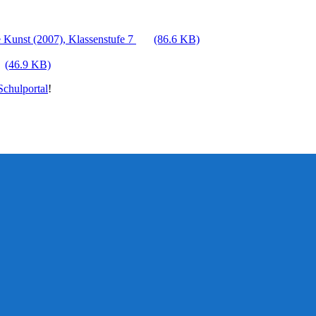
 Kunst (2007), Klassenstufe 7
(86.6 KB)
(46.9 KB)
chulportal
!