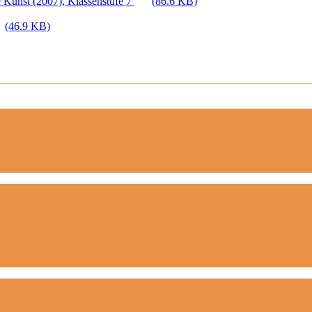
 Kunst (2007), Klassenstufe 7
(86.6 KB)
(46.9 KB)