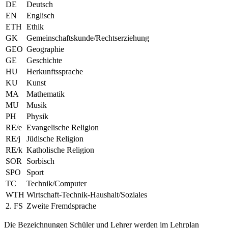
DE
Deutsch
EN
Englisch
ETH
Ethik
GK
Gemeinschaftskunde/Rechtserziehung
GEO
Geographie
GE
Geschichte
HU
Herkunftssprache
KU
Kunst
MA
Mathematik
MU
Musik
PH
Physik
RE/e
Evangelische Religion
RE/j
Jüdische Religion
RE/k
Katholische Religion
SOR
Sorbisch
SPO
Sport
TC
Technik/Computer
WTH
Wirtschaft-Technik-Haushalt/Soziales
2. FS
Zweite Fremdsprache
Die Bezeichnungen Schüler und Lehrer werden im Lehrplan