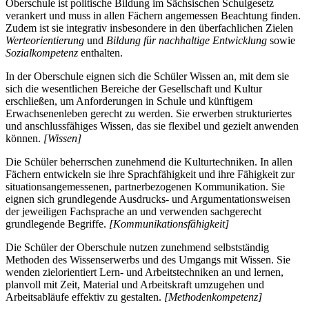
Oberschule ist politische Bildung im Sächsischen Schulgesetz
verankert und muss in allen Fächern angemessen Beachtung finden.
Zudem ist sie integrativ insbesondere in den überfachlichen Zielen
Werteorientierung
und
Bildung für nachhaltige Entwicklung
sowie
Sozialkompetenz
enthalten.
In der Oberschule eignen sich die Schüler Wissen an, mit dem sie
sich die wesentlichen Bereiche der Gesellschaft und Kultur
erschließen, um Anforderungen in Schule und künftigem
Erwachsenenleben gerecht zu werden. Sie erwerben strukturiertes
und anschlussfähiges Wissen, das sie flexibel und gezielt anwenden
können.
[Wissen]
Die Schüler beherrschen zunehmend die Kulturtechniken. In allen
Fächern entwickeln sie ihre Sprachfähigkeit und ihre Fähigkeit zur
situationsangemessenen, partnerbezogenen Kommunikation. Sie
eignen sich grundlegende Ausdrucks- und Argumentationsweisen
der jeweiligen Fachsprache an und verwenden sachgerecht
grundlegende Begriffe.
[Kommunikationsfähigkeit]
Die Schüler der Oberschule nutzen zunehmend selbstständig
Methoden des Wissenserwerbs und des Umgangs mit Wissen. Sie
wenden zielorientiert Lern- und Arbeitstechniken an und lernen,
planvoll mit Zeit, Material und Arbeitskraft umzugehen und
Arbeitsabläufe effektiv zu gestalten.
[Methodenkompetenz]