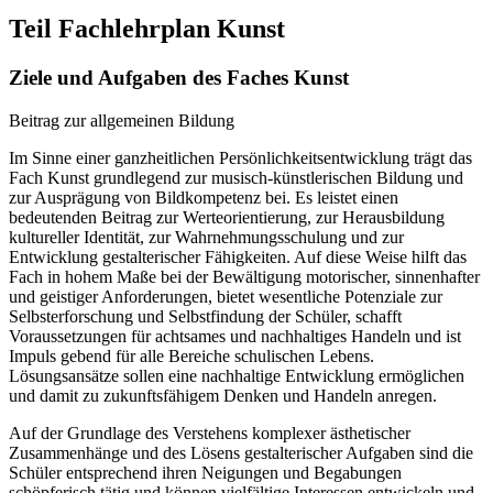
Teil Fachlehrplan Kunst
Ziele und Aufgaben des Faches Kunst
Beitrag zur allgemeinen Bildung
Im Sinne einer ganzheitlichen Persönlichkeitsentwicklung trägt das
Fach Kunst grundlegend zur musisch-künstlerischen Bildung und
zur Ausprägung von Bildkompetenz bei. Es leistet einen
bedeutenden Beitrag zur Werteorientierung, zur Herausbildung
kultureller Identität, zur Wahrnehmungsschulung und zur
Entwicklung gestalterischer Fähigkeiten. Auf diese Weise hilft das
Fach in hohem Maße bei der Bewältigung motorischer, sinnenhafter
und geistiger Anforderungen, bietet wesentliche Potenziale zur
Selbsterforschung und Selbstfindung der Schüler, schafft
Voraussetzungen für achtsames und nachhaltiges Handeln und ist
Impuls gebend für alle Bereiche schulischen Lebens.
Lösungsansätze sollen eine nachhaltige Entwicklung ermöglichen
und damit zu zukunftsfähigem Denken und Handeln anregen.
Auf der Grundlage des Verstehens komplexer ästhetischer
Zusammenhänge und des Lösens gestalterischer Aufgaben sind die
Schüler entsprechend ihren Neigungen und Begabungen
schöpferisch tätig und können vielfältige Interessen entwickeln und