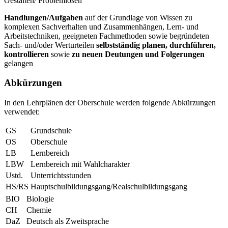
Gestalten/ Problemlösen
Handlungen/Aufgaben
auf der Grundlage von Wissen zu
komplexen Sachverhalten und Zusammenhängen, Lern- und
Arbeitstechniken, geeigneten Fachmethoden sowie begründeten
Sach- und/oder Werturteilen
selbstständig planen, durchführen,
kontrollieren
sowie
zu neuen Deutungen und Folgerungen
gelangen
Abkürzungen
In den Lehrplänen der Oberschule werden folgende Abkürzungen
verwendet:
GS
Grundschule
OS
Oberschule
LB
Lernbereich
LBW
Lernbereich mit Wahlcharakter
Ustd.
Unterrichtsstunden
HS/RS
Hauptschulbildungsgang/Realschulbildungsgang
BIO
Biologie
CH
Chemie
DaZ
Deutsch als Zweitsprache