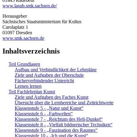
01445 Radebeul
www.lasub.smk.sachsen.de/
Herausgeber
Sächsisches Staatsministerium für Kultus
Carolaplatz 1
01097 Dresden
www.smk.sachsen.de
Inhaltsverzeichnis
Teil Grundlagen
Aufbau und Verbindlichkeit der Lehrpläne
Ziele und Aufgaben der Oberschule
Fächerverbindender Unterricht
Lernen lernen
Teil Fachlehrplan Kunst
Ziele und Aufgaben des Faches Kunst
Übersicht über die Lernbereiche und Zeitrichtwerte
Klassenstufe 5 - „Natur und Kunst“
Klassenstufe 6 - „Farbwelten“
Klassenstufe 7 - „Reichtum des Hell-Dunkel“
Klassenstufe 8 - „Vielfalt bildnerischer Techniken“
Klassenstufe 9 - „Faszination des Raumes“
Klassenstufe 10 - „Ich und die Kunst“