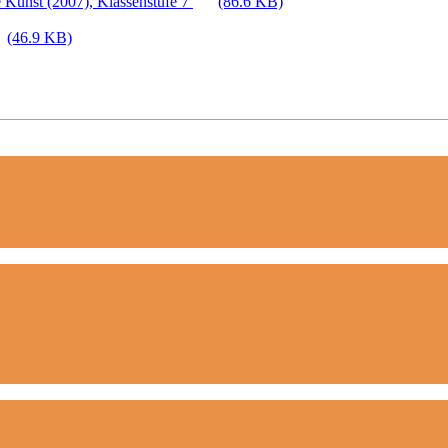
 Kunst (2007), Klassenstufe 7
(86.6 KB)
(46.9 KB)