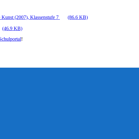
 Kunst (2007), Klassenstufe 7
(86.6 KB)
(46.9 KB)
chulportal
!