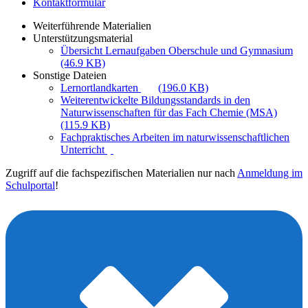
Kontaktformular
Weiterführende Materialien
Unterstützungsmaterial
Übersicht Lernaufgaben Oberschule und Gymnasium
(46.9 KB)
Sonstige Dateien
Lernortlandkarten
(196.0 KB)
Weiterentwickelte Bildungsstandards in den
Naturwissenschaften für das Fach Chemie (MSA)
(115.9 KB)
Fachpraktisches Arbeiten im naturwissenschaftlichen
Unterricht
Zugriff auf die fachspezifischen Materialien nur nach
Anmeldung im
Schulportal
!