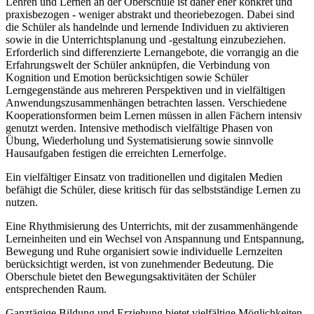
Lehren und Lernen an der Oberschule ist daher eher konkret und
praxisbezogen - weniger abstrakt und theoriebezogen. Dabei sind
die Schüler als handelnde und lernende Individuen zu aktivieren
sowie in die Unterrichtsplanung und -gestaltung einzubeziehen.
Erforderlich sind differenzierte Lernangebote, die vorrangig an die
Erfahrungswelt der Schüler anknüpfen, die Verbindung von
Kognition und Emotion berücksichtigen sowie Schüler
Lerngegenstände aus mehreren Perspektiven und in vielfältigen
Anwendungszusammenhängen betrachten lassen. Verschiedene
Kooperationsformen beim Lernen müssen in allen Fächern intensiv
genutzt werden. Intensive methodisch vielfältige Phasen von
Übung, Wiederholung und Systematisierung sowie sinnvolle
Hausaufgaben festigen die erreichten Lernerfolge.
Ein vielfältiger Einsatz von traditionellen und digitalen Medien
befähigt die Schüler, diese kritisch für das selbstständige Lernen zu
nutzen.
Eine Rhythmisierung des Unterrichts, mit der zusammenhängende
Lerneinheiten und ein Wechsel von Anspannung und Entspannung,
Bewegung und Ruhe organisiert sowie individuelle Lernzeiten
berücksichtigt werden, ist von zunehmender Bedeutung. Die
Oberschule bietet den Bewegungsaktivitäten der Schüler
entsprechenden Raum.
Ganztägige Bildung und Erziehung bietet vielfältige Möglichkeiten,