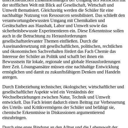
der stofflichen Welt mit Blick auf Gesellschaft, Wirtschaft und
Umwelt thematisiert. Gleichzeitig werden die Schüler für eine
nachhaltige Nutzung von Ressourcen sensibilisiert. Das schließt den
verantwortungsbewussten Umgang mit Chemikalien und
Gerätschaften aus Haushalt, Labor und Umwelt sowie das
sicherheitsbewusste Experimentieren ein. Diese Erkenntnisse sollen
auch in die Betrachtung zu Herausforderungen
gesellschaftsrelevanter Themen einfließen. Durch die
Auseinandersetzung mit gesellschaftlichen, politischen, rechtlichen
und ökonomischen Sachverhalten fördert das Fach Chemie das
Interesse der Schüler an Politik und schafft bei ihnen ein
Bewusstsein für lokale, regionale und globale Herausforderungen
ihrer Zeit. Lösungsansätze müssen eine nachhaltige Entwicklung
ermöglichen und damit zu zukunftsfähigem Denken und Handeln
anregen.
Durch Einbeziehung technischer, ökologischer, wirtschaftlicher und
gesellschaftlicher Aspekte wird ein Verständnis der
Wechselbeziehungen zwischen Natur, Technik und Umwelt
entwickelt. Das Fach leistet dadurch einen Beitrag zur Verbesserung
des Urteils- und Kritikvermögens der Schüler und befähigt sie,
chemische Erkenntnisse in Diskussionen argumentierend
einzubringen.
Durch eine enge Bindung an den Alltag und die Lebenswelt der