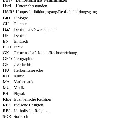
LBW
Lernbereich mit Wahlcharakter
Ustd.
Unterrichtsstunden
HS/RS
Hauptschulbildungsgang/Realschulbildungsgang
BIO
Biologie
CH
Chemie
DaZ
Deutsch als Zweitsprache
DE
Deutsch
EN
Englisch
ETH
Ethik
GK
Gemeinschaftskunde/Rechtserziehung
GEO
Geographie
GE
Geschichte
HU
Herkunftssprache
KU
Kunst
MA
Mathematik
MU
Musik
PH
Physik
RE/e
Evangelische Religion
RE/j
Jüdische Religion
RE/k
Katholische Religion
SOR
Sorbisch