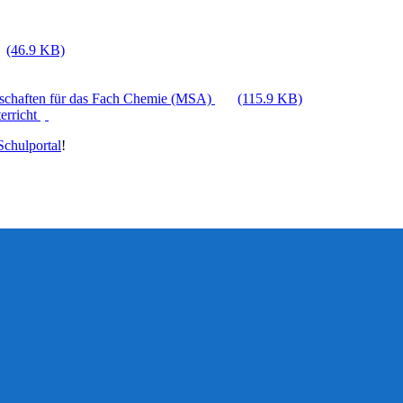
(46.9 KB)
enschaften für das Fach Chemie (MSA)
(115.9 KB)
erricht
chulportal
!