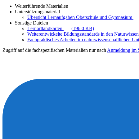
Weiterführende Materialien
Unterstützungsmaterial
Übersicht Lernaufgaben Oberschule und Gymnasium
Sonstige Dateien
Lernortlandkarten
(196.0 KB)
Weiterentwickelte Bildungsstandards in den Naturwiss
Fachpraktisches Arbeiten im naturwissenschaftlichen Unt
Zugriff auf die fachspezifischen Materialien nur nach
Anmeldung im S