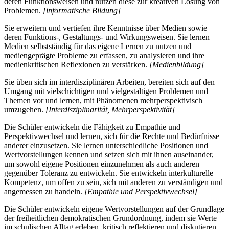
deren Funktionsweisen und nutzen diese zur kreativen Lösung von
Problemen.
[informatische Bildung]
Sie erweitern und vertiefen ihre Kenntnisse über Medien sowie
deren Funktions-, Gestaltungs- und Wirkungsweisen. Sie lernen
Medien selbstständig für das eigene Lernen zu nutzen und
mediengeprägte Probleme zu erfassen, zu analysieren und ihre
medienkritischen Reflexionen zu verstärken.
[Medienbildung]
Sie üben sich im interdisziplinären Arbeiten, bereiten sich auf den
Umgang mit vielschichtigen und vielgestaltigen Problemen und
Themen vor und lernen, mit Phänomenen mehrperspektivisch
umzugehen.
[Interdisziplinarität, Mehrperspektivität]
Die Schüler entwickeln die Fähigkeit zu Empathie und
Perspektivwechsel und lernen, sich für die Rechte und Bedürfnisse
anderer einzusetzen. Sie lernen unterschiedliche Positionen und
Wertvorstellungen kennen und setzen sich mit ihnen auseinander,
um sowohl eigene Positionen einzunehmen als auch anderen
gegenüber Toleranz zu entwickeln. Sie entwickeln interkulturelle
Kompetenz, um offen zu sein, sich mit anderen zu verständigen und
angemessen zu handeln.
[Empathie und Perspektivwechsel]
Die Schüler entwickeln eigene Wertvorstellungen auf der Grundlage
der freiheitlichen demokratischen Grundordnung, indem sie Werte
im schulischen Alltag erleben, kritisch reflektieren und diskutieren.