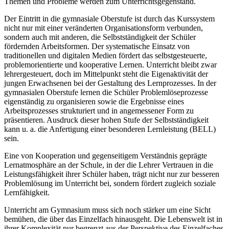
Themen und Probleme werden zum Unterrichtsgegenstand.
Der Eintritt in die gymnasiale Oberstufe ist durch das Kurssystem
nicht nur mit einer veränderten Organisationsform verbunden,
sondern auch mit anderen, die Selbstständigkeit der Schüler
fördernden Arbeitsformen. Der systematische Einsatz von
traditionellen und digitalen Medien fördert das selbstgesteuerte,
problemorientierte und kooperative Lernen. Unterricht bleibt zwar
lehrergesteuert, doch im Mittelpunkt steht die Eigenaktivität der
jungen Erwachsenen bei der Gestaltung des Lernprozesses. In der
gymnasialen Oberstufe lernen die Schüler Problemlöseprozesse
eigenständig zu organisieren sowie die Ergebnisse eines
Arbeitsprozesses strukturiert und in angemessener Form zu
präsentieren. Ausdruck dieser hohen Stufe der Selbstständigkeit
kann u. a. die Anfertigung einer besonderen Lernleistung (BELL)
sein.
Eine von Kooperation und gegenseitigem Verständnis geprägte
Lernatmosphäre an der Schule, in der die Lehrer Vertrauen in die
Leistungsfähigkeit ihrer Schüler haben, trägt nicht nur zur besseren
Problemlösung im Unterricht bei, sondern fördert zugleich soziale
Lernfähigkeit.
Unterricht am Gymnasium muss sich noch stärker um eine Sicht
bemühen, die über das Einzelfach hinausgeht. Die Lebenswelt ist in
ihrer Komplexität nur begrenzt aus der Perspektive des Einzelfaches