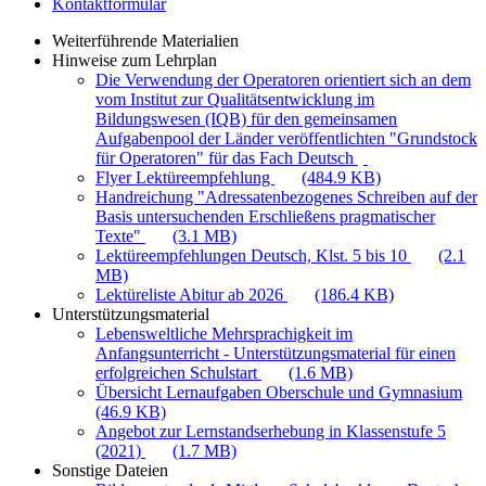
Kontaktformular
Weiterführende Materialien
Hinweise zum Lehrplan
Die Verwendung der Operatoren orientiert sich an dem
vom Institut zur Qualitätsentwicklung im
Bildungswesen (IQB) für den gemeinsamen
Aufgabenpool der Länder veröffentlichten "Grundstock
für Operatoren" für das Fach Deutsch
Flyer Lektüreempfehlung
(484.9 KB)
Handreichung "Adressatenbezogenes Schreiben auf der
Basis untersuchenden Erschließens pragmatischer
Texte"
(3.1 MB)
Lektüreempfehlungen Deutsch, Klst. 5 bis 10
(2.1
MB)
Lektüreliste Abitur ab 2026
(186.4 KB)
Unterstützungsmaterial
Lebensweltliche Mehrsprachigkeit im
Anfangsunterricht - Unterstützungsmaterial für einen
erfolgreichen Schulstart
(1.6 MB)
Übersicht Lernaufgaben Oberschule und Gymnasium
(46.9 KB)
Angebot zur Lernstandserhebung in Klassenstufe 5
(2021)
(1.7 MB)
Sonstige Dateien