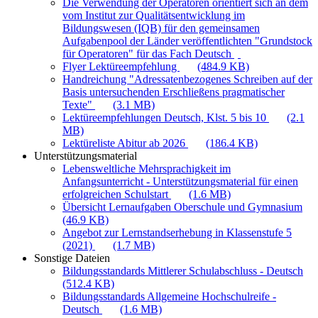
Die Verwendung der Operatoren orientiert sich an dem
vom Institut zur Qualitätsentwicklung im
Bildungswesen (IQB) für den gemeinsamen
Aufgabenpool der Länder veröffentlichten "Grundstock
für Operatoren" für das Fach Deutsch
Flyer Lektüreempfehlung
(484.9 KB)
Handreichung "Adressatenbezogenes Schreiben auf der
Basis untersuchenden Erschließens pragmatischer
Texte"
(3.1 MB)
Lektüreempfehlungen Deutsch, Klst. 5 bis 10
(2.1
MB)
Lektüreliste Abitur ab 2026
(186.4 KB)
Unterstützungsmaterial
Lebensweltliche Mehrsprachigkeit im
Anfangsunterricht - Unterstützungsmaterial für einen
erfolgreichen Schulstart
(1.6 MB)
Übersicht Lernaufgaben Oberschule und Gymnasium
(46.9 KB)
Angebot zur Lernstandserhebung in Klassenstufe 5
(2021)
(1.7 MB)
Sonstige Dateien
Bildungsstandards Mittlerer Schulabschluss - Deutsch
(512.4 KB)
Bildungsstandards Allgemeine Hochschulreife -
Deutsch
(1.6 MB)