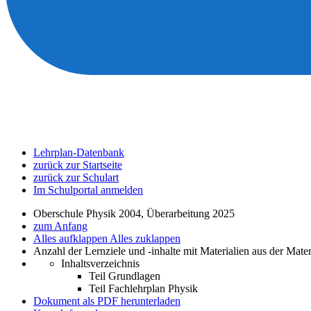
Lehrplan-Datenbank
zurück zur Startseite
zurück zur Schulart
Im Schulportal anmelden
Oberschule Physik 2004, Überarbeitung 2025
zum Anfang
Alles aufklappen
Alles zuklappen
Anzahl der Lernziele und -inhalte mit Materialien aus der Mate
Inhaltsverzeichnis
Teil Grundlagen
Teil Fachlehrplan Physik
Dokument als PDF herunterladen