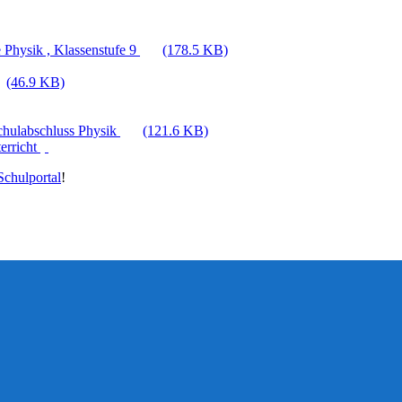
 Physik , Klassenstufe 9
(178.5 KB)
(46.9 KB)
Schulabschluss Physik
(121.6 KB)
erricht
chulportal
!