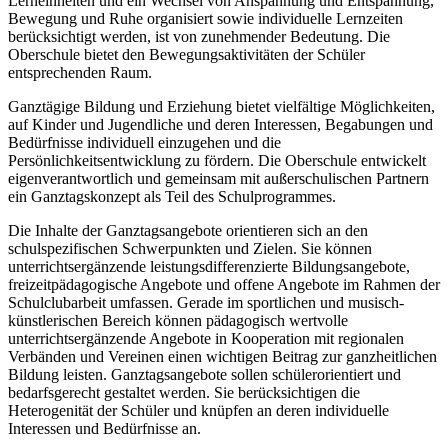
Lerneinheiten und ein Wechsel von Anspannung und Entspannung,
Bewegung und Ruhe organisiert sowie individuelle Lernzeiten
berücksichtigt werden, ist von zunehmender Bedeutung. Die
Oberschule bietet den Bewegungsaktivitäten der Schüler
entsprechenden Raum.
Ganztägige Bildung und Erziehung bietet vielfältige Möglichkeiten,
auf Kinder und Jugendliche und deren Interessen, Begabungen und
Bedürfnisse individuell einzugehen und die
Persönlichkeitsentwicklung zu fördern. Die Oberschule entwickelt
eigenverantwortlich und gemeinsam mit außerschulischen Partnern
ein Ganztagskonzept als Teil des Schulprogrammes.
Die Inhalte der Ganztagsangebote orientieren sich an den
schulspezifischen Schwerpunkten und Zielen. Sie können
unterrichtsergänzende leistungsdifferenzierte Bildungsangebote,
freizeitpädagogische Angebote und offene Angebote im Rahmen der
Schulclubarbeit umfassen. Gerade im sportlichen und musisch-
künstlerischen Bereich können pädagogisch wertvolle
unterrichtsergänzende Angebote in Kooperation mit regionalen
Verbänden und Vereinen einen wichtigen Beitrag zur ganzheitlichen
Bildung leisten. Ganztagsangebote sollen schülerorientiert und
bedarfsgerecht gestaltet werden. Sie berücksichtigen die
Heterogenität der Schüler und knüpfen an deren individuelle
Interessen und Bedürfnisse an.