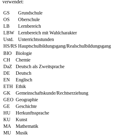
verwendet:
GS
Grundschule
OS
Oberschule
LB
Lernbereich
LBW
Lernbereich mit Wahlcharakter
Ustd.
Unterrichtsstunden
HS/RS
Hauptschulbildungsgang/Realschulbildungsgang
BIO
Biologie
CH
Chemie
DaZ
Deutsch als Zweitsprache
DE
Deutsch
EN
Englisch
ETH
Ethik
GK
Gemeinschaftskunde/Rechtserziehung
GEO
Geographie
GE
Geschichte
HU
Herkunftssprache
KU
Kunst
MA
Mathematik
MU
Musik