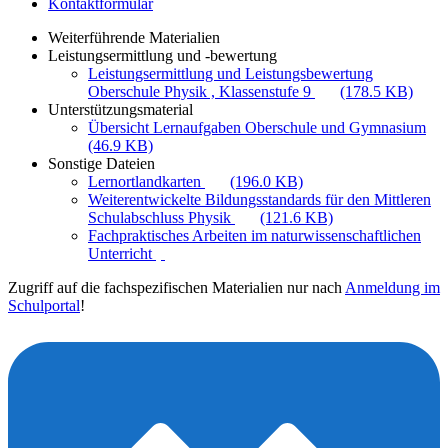
Kontaktformular
Weiterführende Materialien
Leistungsermittlung und -bewertung
Leistungsermittlung und Leistungsbewertung
Oberschule Physik , Klassenstufe 9
(178.5 KB)
Unterstützungsmaterial
Übersicht Lernaufgaben Oberschule und Gymnasium
(46.9 KB)
Sonstige Dateien
Lernortlandkarten
(196.0 KB)
Weiterentwickelte Bildungsstandards für den Mittleren
Schulabschluss Physik
(121.6 KB)
Fachpraktisches Arbeiten im naturwissenschaftlichen
Unterricht
Zugriff auf die fachspezifischen Materialien nur nach
Anmeldung im
Schulportal
!