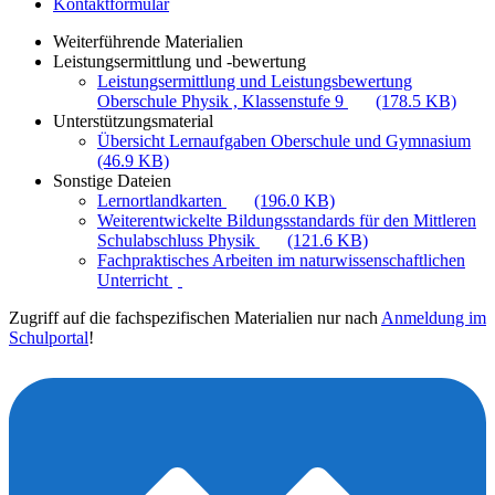
Kontaktformular
Weiterführende Materialien
Leistungsermittlung und -bewertung
Leistungsermittlung und Leistungsbewertung
Oberschule Physik , Klassenstufe 9
(178.5 KB)
Unterstützungsmaterial
Übersicht Lernaufgaben Oberschule und Gymnasium
(46.9 KB)
Sonstige Dateien
Lernortlandkarten
(196.0 KB)
Weiterentwickelte Bildungsstandards für den Mittleren
Schulabschluss Physik
(121.6 KB)
Fachpraktisches Arbeiten im naturwissenschaftlichen
Unterricht
Zugriff auf die fachspezifischen Materialien nur nach
Anmeldung im
Schulportal
!