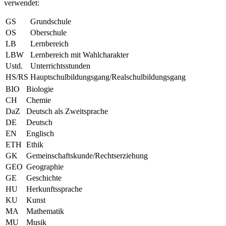
verwendet:
GS
Grundschule
OS
Oberschule
LB
Lernbereich
LBW
Lernbereich mit Wahlcharakter
Ustd.
Unterrichtsstunden
HS/RS
Hauptschulbildungsgang/Realschulbildungsgang
BIO
Biologie
CH
Chemie
DaZ
Deutsch als Zweitsprache
DE
Deutsch
EN
Englisch
ETH
Ethik
GK
Gemeinschaftskunde/Rechtserziehung
GEO
Geographie
GE
Geschichte
HU
Herkunftssprache
KU
Kunst
MA
Mathematik
MU
Musik