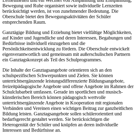
Lerneinheiten und ein Wechsel von Anspannung und Entspannung,
Bewegung und Ruhe organisiert sowie individuelle Lernzeiten
berücksichtigt werden, ist von zunehmender Bedeutung. Die
Oberschule bietet den Bewegungsaktivitäten der Schüler
entsprechenden Raum.
Ganztägige Bildung und Erziehung bietet vielfältige Möglichkeiten,
auf Kinder und Jugendliche und deren Interessen, Begabungen und
Bedürfnisse individuell einzugehen und die
Persönlichkeitsentwicklung zu fördern. Die Oberschule entwickelt
eigenverantwortlich und gemeinsam mit außerschulischen Partnern
ein Ganztagskonzept als Teil des Schulprogrammes.
Die Inhalte der Ganztagsangebote orientieren sich an den
schulspezifischen Schwerpunkten und Zielen. Sie können
unterrichtsergänzende leistungsdifferenzierte Bildungsangebote,
freizeitpädagogische Angebote und offene Angebote im Rahmen der
Schulclubarbeit umfassen. Gerade im sportlichen und musisch-
künstlerischen Bereich können pädagogisch wertvolle
unterrichtsergänzende Angebote in Kooperation mit regionalen
Verbänden und Vereinen einen wichtigen Beitrag zur ganzheitlichen
Bildung leisten. Ganztagsangebote sollen schülerorientiert und
bedarfsgerecht gestaltet werden. Sie berücksichtigen die
Heterogenität der Schüler und knüpfen an deren individuelle
Interessen und Bedürfnisse an.