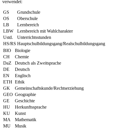
verwendet:
GS
Grundschule
OS
Oberschule
LB
Lernbereich
LBW
Lernbereich mit Wahlcharakter
Ustd.
Unterrichtsstunden
HS/RS
Hauptschulbildungsgang/Realschulbildungsgang
BIO
Biologie
CH
Chemie
DaZ
Deutsch als Zweitsprache
DE
Deutsch
EN
Englisch
ETH
Ethik
GK
Gemeinschaftskunde/Rechtserziehung
GEO
Geographie
GE
Geschichte
HU
Herkunftssprache
KU
Kunst
MA
Mathematik
MU
Musik