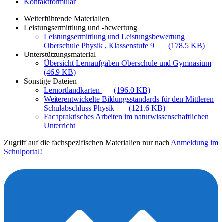
Kontaktformular
Weiterführende Materialien
Leistungsermittlung und -bewertung
Leistungsermittlung und Leistungsbewertung
Oberschule Physik , Klassenstufe 9
(178.5 KB)
Unterstützungsmaterial
Übersicht Lernaufgaben Oberschule und Gymnasium
(46.9 KB)
Sonstige Dateien
Lernortlandkarten
(196.0 KB)
Weiterentwickelte Bildungsstandards für den Mittleren
Schulabschluss Physik
(121.6 KB)
Fachpraktisches Arbeiten im naturwissenschaftlichen
Unterricht
Zugriff auf die fachspezifischen Materialien nur nach
Anmeldung im
Schulportal
!