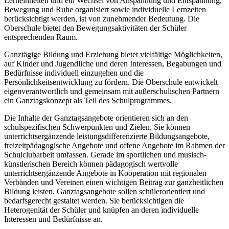
Lerneinheiten und ein Wechsel von Anspannung und Entspannung,
Bewegung und Ruhe organisiert sowie individuelle Lernzeiten
berücksichtigt werden, ist von zunehmender Bedeutung. Die
Oberschule bietet den Bewegungsaktivitäten der Schüler
entsprechenden Raum.
Ganztägige Bildung und Erziehung bietet vielfältige Möglichkeiten,
auf Kinder und Jugendliche und deren Interessen, Begabungen und
Bedürfnisse individuell einzugehen und die
Persönlichkeitsentwicklung zu fördern. Die Oberschule entwickelt
eigenverantwortlich und gemeinsam mit außerschulischen Partnern
ein Ganztagskonzept als Teil des Schulprogrammes.
Die Inhalte der Ganztagsangebote orientieren sich an den
schulspezifischen Schwerpunkten und Zielen. Sie können
unterrichtsergänzende leistungsdifferenzierte Bildungsangebote,
freizeitpädagogische Angebote und offene Angebote im Rahmen der
Schulclubarbeit umfassen. Gerade im sportlichen und musisch-
künstlerischen Bereich können pädagogisch wertvolle
unterrichtsergänzende Angebote in Kooperation mit regionalen
Verbänden und Vereinen einen wichtigen Beitrag zur ganzheitlichen
Bildung leisten. Ganztagsangebote sollen schülerorientiert und
bedarfsgerecht gestaltet werden. Sie berücksichtigen die
Heterogenität der Schüler und knüpfen an deren individuelle
Interessen und Bedürfnisse an.