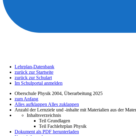
Lehrplan-Datenbank
zurück zur Startseite
zurück zur Schulart
Im Schulportal anmelden
Oberschule Physik 2004, Überarbeitung 2025
zum Anfang
Alles aufklappen
Alles zuklappen
Anzahl der Lernziele und -inhalte mit Materialien aus der Mate
Inhaltsverzeichnis
Teil Grundlagen
Teil Fachlehrplan Physik
Dokument als PDF herunterladen