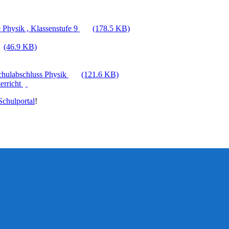
 Physik , Klassenstufe 9
(178.5 KB)
(46.9 KB)
Schulabschluss Physik
(121.6 KB)
erricht
chulportal
!