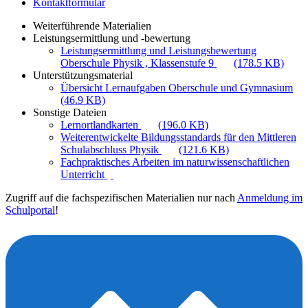
Kontaktformular
Weiterführende Materialien
Leistungsermittlung und -bewertung
Leistungsermittlung und Leistungsbewertung
Oberschule Physik , Klassenstufe 9
(178.5 KB)
Unterstützungsmaterial
Übersicht Lernaufgaben Oberschule und Gymnasium
(46.9 KB)
Sonstige Dateien
Lernortlandkarten
(196.0 KB)
Weiterentwickelte Bildungsstandards für den Mittleren
Schulabschluss Physik
(121.6 KB)
Fachpraktisches Arbeiten im naturwissenschaftlichen
Unterricht
Zugriff auf die fachspezifischen Materialien nur nach
Anmeldung im
Schulportal
!