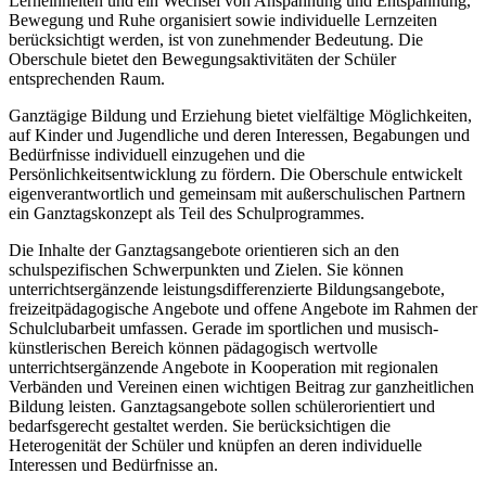
Lerneinheiten und ein Wechsel von Anspannung und Entspannung,
Bewegung und Ruhe organisiert sowie individuelle Lernzeiten
berücksichtigt werden, ist von zunehmender Bedeutung. Die
Oberschule bietet den Bewegungsaktivitäten der Schüler
entsprechenden Raum.
Ganztägige Bildung und Erziehung bietet vielfältige Möglichkeiten,
auf Kinder und Jugendliche und deren Interessen, Begabungen und
Bedürfnisse individuell einzugehen und die
Persönlichkeitsentwicklung zu fördern. Die Oberschule entwickelt
eigenverantwortlich und gemeinsam mit außerschulischen Partnern
ein Ganztagskonzept als Teil des Schulprogrammes.
Die Inhalte der Ganztagsangebote orientieren sich an den
schulspezifischen Schwerpunkten und Zielen. Sie können
unterrichtsergänzende leistungsdifferenzierte Bildungsangebote,
freizeitpädagogische Angebote und offene Angebote im Rahmen der
Schulclubarbeit umfassen. Gerade im sportlichen und musisch-
künstlerischen Bereich können pädagogisch wertvolle
unterrichtsergänzende Angebote in Kooperation mit regionalen
Verbänden und Vereinen einen wichtigen Beitrag zur ganzheitlichen
Bildung leisten. Ganztagsangebote sollen schülerorientiert und
bedarfsgerecht gestaltet werden. Sie berücksichtigen die
Heterogenität der Schüler und knüpfen an deren individuelle
Interessen und Bedürfnisse an.