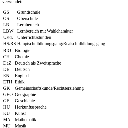
verwendet:
GS
Grundschule
OS
Oberschule
LB
Lernbereich
LBW
Lernbereich mit Wahlcharakter
Ustd.
Unterrichtsstunden
HS/RS
Hauptschulbildungsgang/Realschulbildungsgang
BIO
Biologie
CH
Chemie
DaZ
Deutsch als Zweitsprache
DE
Deutsch
EN
Englisch
ETH
Ethik
GK
Gemeinschaftskunde/Rechtserziehung
GEO
Geographie
GE
Geschichte
HU
Herkunftssprache
KU
Kunst
MA
Mathematik
MU
Musik