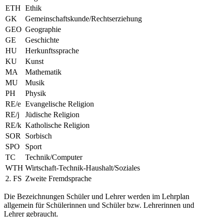
ETH
Ethik
GK
Gemeinschaftskunde/Rechtserziehung
GEO
Geographie
GE
Geschichte
HU
Herkunftssprache
KU
Kunst
MA
Mathematik
MU
Musik
PH
Physik
RE/e
Evangelische Religion
RE/j
Jüdische Religion
RE/k
Katholische Religion
SOR
Sorbisch
SPO
Sport
TC
Technik/Computer
WTH
Wirtschaft-Technik-Haushalt/Soziales
2. FS
Zweite Fremdsprache
Die Bezeichnungen Schüler und Lehrer werden im Lehrplan
allgemein für Schülerinnen und Schüler bzw. Lehrerinnen und
Lehrer gebraucht.