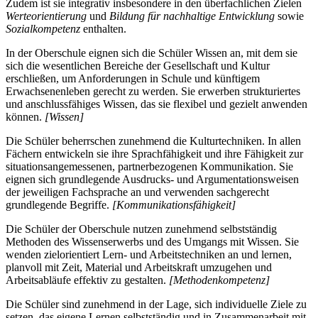
Zudem ist sie integrativ insbesondere in den überfachlichen Zielen
Werteorientierung
und
Bildung für nachhaltige Entwicklung
sowie
Sozialkompetenz
enthalten.
In der Oberschule eignen sich die Schüler Wissen an, mit dem sie
sich die wesentlichen Bereiche der Gesellschaft und Kultur
erschließen, um Anforderungen in Schule und künftigem
Erwachsenenleben gerecht zu werden. Sie erwerben strukturiertes
und anschlussfähiges Wissen, das sie flexibel und gezielt anwenden
können.
[Wissen]
Die Schüler beherrschen zunehmend die Kulturtechniken. In allen
Fächern entwickeln sie ihre Sprachfähigkeit und ihre Fähigkeit zur
situationsangemessenen, partnerbezogenen Kommunikation. Sie
eignen sich grundlegende Ausdrucks- und Argumentationsweisen
der jeweiligen Fachsprache an und verwenden sachgerecht
grundlegende Begriffe.
[Kommunikationsfähigkeit]
Die Schüler der Oberschule nutzen zunehmend selbstständig
Methoden des Wissenserwerbs und des Umgangs mit Wissen. Sie
wenden zielorientiert Lern- und Arbeitstechniken an und lernen,
planvoll mit Zeit, Material und Arbeitskraft umzugehen und
Arbeitsabläufe effektiv zu gestalten.
[Methodenkompetenz]
Die Schüler sind zunehmend in der Lage, sich individuelle Ziele zu
setzen, das eigene Lernen selbstständig und in Zusammenarbeit mit