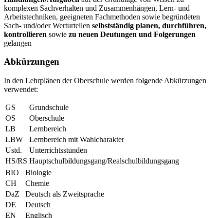
komplexen Sachverhalten und Zusammenhängen, Lern- und
Arbeitstechniken, geeigneten Fachmethoden sowie begründeten
Sach- und/oder Werturteilen
selbstständig planen, durchführen,
kontrollieren
sowie
zu neuen Deutungen und Folgerungen
gelangen
Abkürzungen
In den Lehrplänen der Oberschule werden folgende Abkürzungen
verwendet:
GS
Grundschule
OS
Oberschule
LB
Lernbereich
LBW
Lernbereich mit Wahlcharakter
Ustd.
Unterrichtsstunden
HS/RS
Hauptschulbildungsgang/Realschulbildungsgang
BIO
Biologie
CH
Chemie
DaZ
Deutsch als Zweitsprache
DE
Deutsch
EN
Englisch