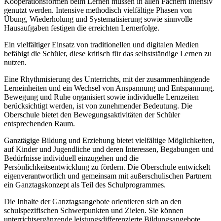
Kooperationsformen beim Lernen müssen in allen Fächern intensiv
genutzt werden. Intensive methodisch vielfältige Phasen von
Übung, Wiederholung und Systematisierung sowie sinnvolle
Hausaufgaben festigen die erreichten Lernerfolge.
Ein vielfältiger Einsatz von traditionellen und digitalen Medien
befähigt die Schüler, diese kritisch für das selbstständige Lernen zu
nutzen.
Eine Rhythmisierung des Unterrichts, mit der zusammenhängende
Lerneinheiten und ein Wechsel von Anspannung und Entspannung,
Bewegung und Ruhe organisiert sowie individuelle Lernzeiten
berücksichtigt werden, ist von zunehmender Bedeutung. Die
Oberschule bietet den Bewegungsaktivitäten der Schüler
entsprechenden Raum.
Ganztägige Bildung und Erziehung bietet vielfältige Möglichkeiten,
auf Kinder und Jugendliche und deren Interessen, Begabungen und
Bedürfnisse individuell einzugehen und die
Persönlichkeitsentwicklung zu fördern. Die Oberschule entwickelt
eigenverantwortlich und gemeinsam mit außerschulischen Partnern
ein Ganztagskonzept als Teil des Schulprogrammes.
Die Inhalte der Ganztagsangebote orientieren sich an den
schulspezifischen Schwerpunkten und Zielen. Sie können
unterrichtsergänzende leistungsdifferenzierte Bildungsangebote,