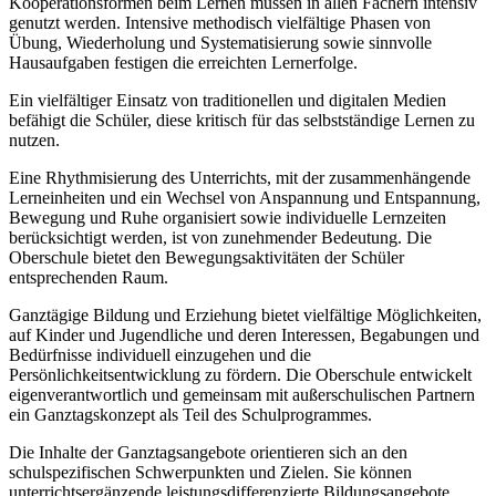
Kooperationsformen beim Lernen müssen in allen Fächern intensiv
genutzt werden. Intensive methodisch vielfältige Phasen von
Übung, Wiederholung und Systematisierung sowie sinnvolle
Hausaufgaben festigen die erreichten Lernerfolge.
Ein vielfältiger Einsatz von traditionellen und digitalen Medien
befähigt die Schüler, diese kritisch für das selbstständige Lernen zu
nutzen.
Eine Rhythmisierung des Unterrichts, mit der zusammenhängende
Lerneinheiten und ein Wechsel von Anspannung und Entspannung,
Bewegung und Ruhe organisiert sowie individuelle Lernzeiten
berücksichtigt werden, ist von zunehmender Bedeutung. Die
Oberschule bietet den Bewegungsaktivitäten der Schüler
entsprechenden Raum.
Ganztägige Bildung und Erziehung bietet vielfältige Möglichkeiten,
auf Kinder und Jugendliche und deren Interessen, Begabungen und
Bedürfnisse individuell einzugehen und die
Persönlichkeitsentwicklung zu fördern. Die Oberschule entwickelt
eigenverantwortlich und gemeinsam mit außerschulischen Partnern
ein Ganztagskonzept als Teil des Schulprogrammes.
Die Inhalte der Ganztagsangebote orientieren sich an den
schulspezifischen Schwerpunkten und Zielen. Sie können
unterrichtsergänzende leistungsdifferenzierte Bildungsangebote,