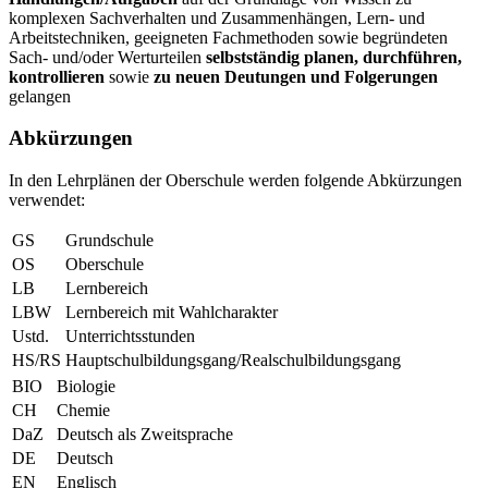
komplexen Sachverhalten und Zusammenhängen, Lern- und
Arbeitstechniken, geeigneten Fachmethoden sowie begründeten
Sach- und/oder Werturteilen
selbstständig planen, durchführen,
kontrollieren
sowie
zu neuen Deutungen und Folgerungen
gelangen
Abkürzungen
In den Lehrplänen der Oberschule werden folgende Abkürzungen
verwendet:
GS
Grundschule
OS
Oberschule
LB
Lernbereich
LBW
Lernbereich mit Wahlcharakter
Ustd.
Unterrichtsstunden
HS/RS
Hauptschulbildungsgang/Realschulbildungsgang
BIO
Biologie
CH
Chemie
DaZ
Deutsch als Zweitsprache
DE
Deutsch
EN
Englisch