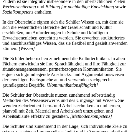
Zudem ist sie integrativ insbesondere in den überfachlichen Zielen
Werteorientierung
und
Bildung für nachhaltige Entwicklung
sowie
Sozialkompetenz
enthalten.
In der Oberschule eignen sich die Schüler Wissen an, mit dem sie
sich die wesentlichen Bereiche der Gesellschaft und Kultur
erschließen, um Anforderungen in Schule und künftigem
Erwachsenenleben gerecht zu werden. Sie erwerben strukturiertes
und anschlussfähiges Wissen, das sie flexibel und gezielt anwenden
können.
[Wissen]
Die Schüler beherrschen zunehmend die Kulturtechniken. In allen
Fächern entwickeln sie ihre Sprachfähigkeit und ihre Fähigkeit zur
situationsangemessenen, partnerbezogenen Kommunikation. Sie
eignen sich grundlegende Ausdrucks- und Argumentationsweisen
der jeweiligen Fachsprache an und verwenden sachgerecht
grundlegende Begriffe.
[Kommunikationsfähigkeit]
Die Schüler der Oberschule nutzen zunehmend selbstständig
Methoden des Wissenserwerbs und des Umgangs mit Wissen. Sie
wenden zielorientiert Lern- und Arbeitstechniken an und lernen,
planvoll mit Zeit, Material und Arbeitskraft umzugehen und
Arbeitsabläufe effektiv zu gestalten.
[Methodenkompetenz]
Die Schüler sind zunehmend in der Lage, sich individuelle Ziele zu
setzen, das eigene Lernen selbstständig und in Zusammenarbeit mit