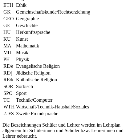
ETH
Ethik
GK
Gemeinschaftskunde/Rechtserziehung
GEO
Geographie
GE
Geschichte
HU
Herkunftssprache
KU
Kunst
MA
Mathematik
MU
Musik
PH
Physik
RE/e
Evangelische Religion
RE/j
Jüdische Religion
RE/k
Katholische Religion
SOR
Sorbisch
SPO
Sport
TC
Technik/Computer
WTH
Wirtschaft-Technik-Haushalt/Soziales
2. FS
Zweite Fremdsprache
Die Bezeichnungen Schüler und Lehrer werden im Lehrplan
allgemein für Schülerinnen und Schüler bzw. Lehrerinnen und
Lehrer gebraucht.