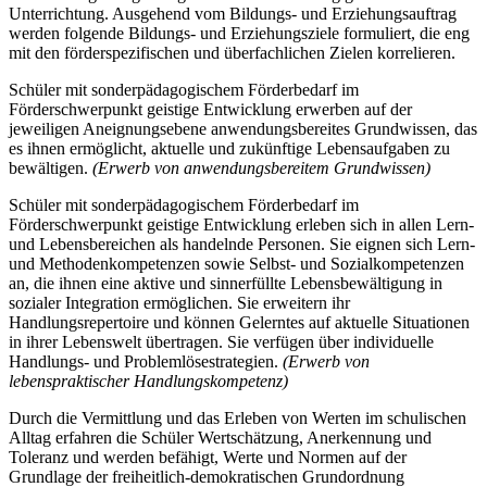
Unterrichtung. Ausgehend vom Bildungs- und Erziehungsauftrag
werden folgende Bildungs- und Erziehungsziele formuliert, die eng
mit den förderspezifischen und überfachlichen Zielen korrelieren.
Schüler mit sonderpädagogischem Förderbedarf im
Förderschwerpunkt geistige Entwicklung erwerben auf der
jeweiligen Aneignungsebene anwendungsbereites Grundwissen, das
es ihnen ermöglicht, aktuelle und zukünftige Lebensaufgaben zu
bewältigen.
(Erwerb von anwendungsbereitem Grundwissen)
Schüler mit sonderpädagogischem Förderbedarf im
Förderschwerpunkt geistige Entwicklung erleben sich in allen Lern-
und Lebensbereichen als handelnde Personen. Sie eignen sich Lern-
und Methodenkompetenzen sowie Selbst- und Sozialkompetenzen
an, die ihnen eine aktive und sinnerfüllte Lebensbewältigung in
sozialer Integration ermöglichen. Sie erweitern ihr
Handlungsrepertoire und können Gelerntes auf aktuelle Situationen
in ihrer Lebenswelt übertragen. Sie verfügen über individuelle
Handlungs- und Problemlösestrategien.
(Erwerb von
lebenspraktischer Handlungskompetenz)
Durch die Vermittlung und das Erleben von Werten im schulischen
Alltag erfahren die Schüler Wertschätzung, Anerkennung und
Toleranz und werden befähigt, Werte und Normen auf der
Grundlage der freiheitlich-demokratischen Grundordnung