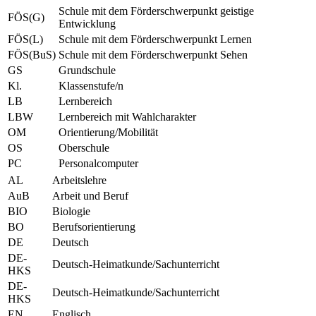
Schule mit dem Förderschwerpunkt geistige
FÖS(G)
Entwicklung
FÖS(L)
Schule mit dem Förderschwerpunkt Lernen
FÖS(BuS)
Schule mit dem Förderschwerpunkt Sehen
GS
Grundschule
Kl.
Klassenstufe/n
LB
Lernbereich
LBW
Lernbereich mit Wahlcharakter
OM
Orientierung/Mobilität
OS
Oberschule
PC
Personalcomputer
AL
Arbeitslehre
AuB
Arbeit und Beruf
BIO
Biologie
BO
Berufsorientierung
DE
Deutsch
DE-
Deutsch-Heimatkunde/Sachunterricht
HKS
DE-
Deutsch-Heimatkunde/Sachunterricht
HKS
EN
Englisch