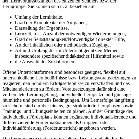
den Lernvoraussetzungen des einzelnen Schülers bzw. der
Lerngruppe. Sie können sich u. a. beziehen auf
Umfang der Lerninhalte,
Grad der Komplexität der Aufgaben,
Darstellung der Ergebnisse,
Lernzeit, u. a. Anzahl der notwendigen Wiederholungen,
Grad der Selbstständigkeit/Notwendigkeit direkter Hilfe,
Art der inhaltlichen oder methodischen Zugänge,
Art und Umfang der im Unterricht genutzten Medien,
insbesondere spezifischer didaktischer Hilfsmittel sowie
die Auswahl der Sozialformen.
Offene Unterrichtsformen sind besonders geeignet, flexibel auf
unterschiedliche Lernbedürfnisse bzw. Leistungsvoraussetzungen zu
reagieren, den Schülern Erfolgserlebnisse zu verschaffen und das
Miteinanderlernen zu fördern. Voraussetzungen dafür sind eine
vorbereitete Lernumgebung, individuelle Lernplätze und günstige
räumliche und personelle Bedingungen. Um Lernerfolge langfristig
zu sichern, sind darüber hinaus, gut strukturierte Lernphasen sowie
Trainings- und Übungseinheiten zu planen. Auf der Grundlage des
individuellen Förderplans können ergänzend individualisierende und
differenzierende Fördermaßnahmen als Gruppen- oder
Individualförderung (Förderunterricht) angeboten werden.
Die Lernprozesse sind so zu gestalten, dass Lerninhalte für die