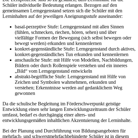
Schüler individuelle Bedeutung erlangen. Bezogen auf den
gemeinsamen Lerngegenstand setzen sich die Schüler mit den
Lerninhalten auf der jeweiligen Aneignungsstufe auseinander:
basal-perzeptive Stufe: Lerngegenstand mit allen Sinnen
(fühlen, schmecken, riechen, hören, sehen) und über
vielfältige Formen der Bewegung (sich selbst bewegen oder
bewegt werden) erkunden und kennenlernen
konkret-gegenständliche Stufe: Lerngegenstand durch aktives,
konkret-gegenständliches Tun erkunden und kennenlernen
anschauliche Stufe: mit Hilfe von Modellen, Nachbildungen,
Bildern oder durch Rollenspiele verstehen und ein inneres
„Bild“ vom Lerngegenstand entwickeln
abstrakt-begriffliche Stufe: Lerngegenstand mit Hilfe von
Zeichen und Symbolen wahrnehmen, erkunden und
verstehen; Erkenntnisse werden auf gedanklichem Weg
gewonnen
Da die schulische Begleitung im Förderschwerpunkt geistige
Entwicklung einen sehr langen Entwicklungszeitraum der Schüler
umfasst, bedarf es durchgängig einer alters- und
entwicklungsgemäßen inhaltlichen Akzentuierung der Lerninhalte.
Bei der Planung und Durchführung von Bildungsangeboten für
mehrfach- und schwerstmehrfachbehinderte Schüler ist in diesem