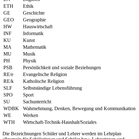
ETH
Ethik
GE
Geschichte
GEO
Geographie
HW
Hauswirtschaft
INF
Informatik
KU
Kunst
MA
Mathematik
MU
Musik
PH
Physik
PSB
Persönlichkeit und soziale Beziehungen
RE/e
Evangelische Religion
RE/k
Katholische Religion
SLF
Selbstständige Lebensführung
SPO
Sport
SU
Sachunterricht
WDBK
Wahrnehmung, Denken, Bewegung und Kommunikation
WE
Werken
WTH
Wirtschaft-Technik-Haushalt/Soziales
Die Bezeichnungen Schüler und Lehrer werden im Lehrplan