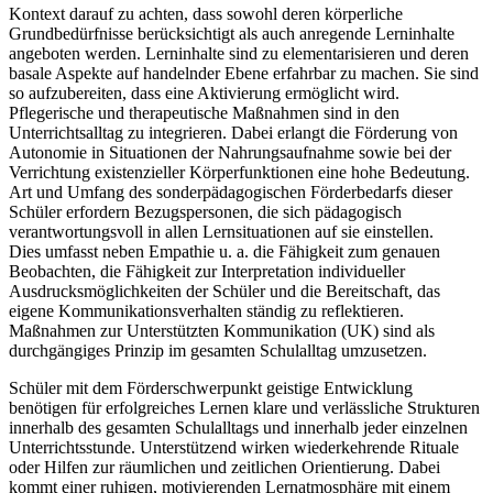
Kontext darauf zu achten, dass sowohl deren körperliche
Grundbedürfnisse berücksichtigt als auch anregende Lerninhalte
angeboten werden. Lerninhalte sind zu elementarisieren und deren
basale Aspekte auf handelnder Ebene erfahrbar zu machen. Sie sind
so aufzubereiten, dass eine Aktivierung ermöglicht wird.
Pflegerische und therapeutische Maßnahmen sind in den
Unterrichtsalltag zu integrieren. Dabei erlangt die Förderung von
Autonomie in Situationen der Nahrungsaufnahme sowie bei der
Verrichtung existenzieller Körperfunktionen eine hohe Bedeutung.
Art und Umfang des sonderpädagogischen Förderbedarfs dieser
Schüler erfordern Bezugspersonen, die sich pädagogisch
verantwortungsvoll in allen Lernsituationen auf sie einstellen.
Dies umfasst neben Empathie u. a. die Fähigkeit zum genauen
Beobachten, die Fähigkeit zur Interpretation individueller
Ausdrucksmöglichkeiten der Schüler und die Bereitschaft, das
eigene Kommunikationsverhalten ständig zu reflektieren.
Maßnahmen zur Unterstützten Kommunikation (UK) sind als
durchgängiges Prinzip im gesamten Schulalltag umzusetzen.
Schüler mit dem Förderschwerpunkt geistige Entwicklung
benötigen für erfolgreiches Lernen klare und verlässliche Strukturen
innerhalb des gesamten Schulalltags und innerhalb jeder einzelnen
Unterrichtsstunde. Unterstützend wirken wiederkehrende Rituale
oder Hilfen zur räumlichen und zeitlichen Orientierung. Dabei
kommt einer ruhigen, motivierenden Lernatmosphäre mit einem