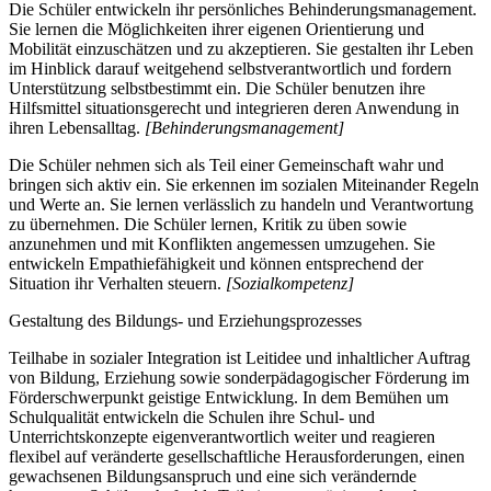
Die Schüler entwickeln ihr persönliches Behinderungsmanagement.
Sie lernen die Möglichkeiten ihrer eigenen Orientierung und
Mobilität einzuschätzen und zu akzeptieren. Sie gestalten ihr Leben
im Hinblick darauf weitgehend selbstverantwortlich und fordern
Unterstützung selbstbestimmt ein. Die Schüler benutzen ihre
Hilfsmittel situationsgerecht und integrieren deren Anwendung in
ihren Lebensalltag.
[Behinderungsmanagement]
Die Schüler nehmen sich als Teil einer Gemeinschaft wahr und
bringen sich aktiv ein. Sie erkennen im sozialen Miteinander Regeln
und Werte an. Sie lernen verlässlich zu handeln und Verantwortung
zu übernehmen. Die Schüler lernen, Kritik zu üben sowie
anzunehmen und mit Konflikten angemessen umzugehen. Sie
entwickeln Empathiefähigkeit und können entsprechend der
Situation ihr Verhalten steuern.
[Sozialkompetenz]
Gestaltung des Bildungs- und Erziehungsprozesses
Teilhabe in sozialer Integration ist Leitidee und inhaltlicher Auftrag
von Bildung, Erziehung sowie sonderpädagogischer Förderung im
Förderschwerpunkt geistige Entwicklung. In dem Bemühen um
Schulqualität entwickeln die Schulen ihre Schul- und
Unterrichtskonzepte eigenverantwortlich weiter und reagieren
flexibel auf veränderte gesellschaftliche Herausforderungen, einen
gewachsenen Bildungsanspruch und eine sich verändernde