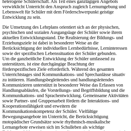
heterogene Schülerschaft. Als Teil eines ganztägigen Angebots
verwirklicht Unterricht den Anspruch zugleich Lernumgebung und
Lebenswelt für Schüler mit dem Förderschwerpunkt geistige
Entwicklung zu sein.
Die Umsetzung des Lehrplans orientiert sich an der physischen,
psychischen und sozialen Ausgangslage der Schüler sowie ihrem
aktuellen Entwicklungsstand. Die Realisierung der Bildungs- und
Erziehungsziele ist dabei in besonderer Weise an die
Berücksichtigung der individuellen Lernbedürfnisse, Lerninteressen
sowie der spezifischen Lebenssituation der Schüler gebunden.
Um die ganzheitliche Entwicklung der Schüler umfassend zu
unterstützen, ist eine durchgängige Beachtung der
förderspezifischen Ziele erforderlich. Während des gesamten
Unterrichtstages sind Kommunikations- und Sprechanlässe situativ
zu initiieren. Handlungsbegleitendes und handlungsleitendes
Kommunizieren unterstützt in besonderer Weise das Erfassen von
Handlungsabläufen, die Vorstellungs- und Begriffsbildung und die
Kommunikations- und Sprachentwicklung. Gemeinsame Aktivitäten
sowie Partner- und Gruppenarbeit fördern die Interaktions- und
Kooperationsfähigkeit und erweitern die
Kommunikationskompetenz der Schüler. Vielfältige
Bewegungsangebote im Unterricht, die Berücksichtigung
motopädischer Grundsätze sowie rhythmisch-musikalische
Lernangebote erweisen sich im Schulleben als wichtige