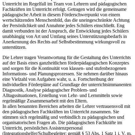
Unterricht im Regelfall im Team von Lehrern und pädagogischen
Fachkräften im Unterricht erfolgt. Getragen wird die gemeinsame
pädagogische Arbeit in diesem Förderschwerpunkt von einem
wertschätzenden Menschenbild, das die uneingeschränkte Achtung
der Persönlichkeit und Annahme jedes Schülers einschließt. Eng
damit verbunden ist der Anspruch, die Entwicklung jedes Schülers
unabhängig von Art und Umfang seines Unterstützungsbedarfs in
Anerkennung des Rechts auf Selbstbestimmung wirkungsvoll zu
unterstützen.
Die Lehrer tragen Verantwortung für die Gestaltung des Unterrichts
auf der Basis eines ganzheitlichen förderpädagogischen Konzeptes
und sorgen für die Kontinuität von klassen- und stufenbezogenen
Informations- und Planungsprozessen. Sie nehmen darüber hinaus
eine Vielzahl von Aufgaben wahr, u. a. Fortschreibung der
individuellen Förderpläne auf Grundlage der unterrichtsimmanenten
Diagnostik, Analyse pädagogischer Problem- und
Alltagssituationen, Erstellung von Lehr- und Lernmitteln sowie
regelmäßige Zusammenarbeit mit den Eltern.
In allen benannten Bereichen arbeiten die Lehrer vertrauensvoll mit
den pädagogischen Fachkräften im Unterricht zusammen. Sie
stimmen sich regelmäßig und verbindlich zu pädagogischen und
organisatorischen Fragen ab. Die pädagogischen Fachkräfte im
Unterricht, persönliches Assistenzpersonal
(Integrationshelfer/Schulbegleiter; gemäß § 53 Abs. 1 Satz 1 i. V. m.