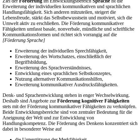
Ziel der
Förderung
im Entwicklungsbereich
Sprache
ist die
Erweiterung der individuellen kommunikativen und sprachlichen
Handlungsfähigkeit. Sich anderen mitzuteilen, steigert die
Lebensfreude, stärkt das Selbstbewusstsein und motiviert, sich die
Umwelt aktiv zu erschließen. Die Förderung kommunikativer
Fähigkeiten umfasst basale, nonverbale, mündliche und schriftliche
Kommunikationsformen und richtet sich vorrangig auf die
[Förderung Sprache]
Erweiterung der individuellen Sprechfähigkeit,
Erweiterung des Wortschatzes, einschließlich der
Begriffsbildung,
Erweiterung des Sprachverständnisses,
Entwicklung eines sprachlichen Selbstkonzeptes,
Nutzung alternativer Kommunikationshilfen,
Erweiterung kommunikativer Ausdrucksfähigkeiten.
Denk- und Sprachentwicklung stehen in enger Wechselwirkung.
Deshalb sind Angebote zur
Förderung kognitiver Fähigkeiten
stets mit der Förderung kommunikativer Fähigkeiten zu verknüpfen.
Beide Entwicklungsbereiche sind von zentraler Bedeutung für die
Aneignung der Welt und zur Entwicklung von
Handlungskompetenz. Die Förderung des Denkens konzentriert sich
dabei in besonderer Weise auf
die Unterstützung der Merkfähigkeit,