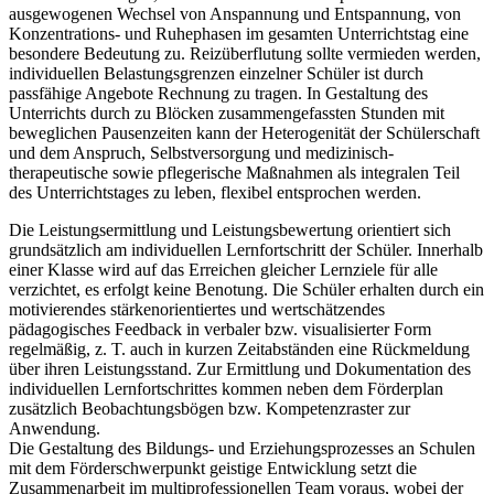
ausgewogenen Wechsel von Anspannung und Entspannung, von
Konzentrations- und Ruhephasen im gesamten Unterrichtstag eine
besondere Bedeutung zu. Reizüberflutung sollte vermieden werden,
individuellen Belastungsgrenzen einzelner Schüler ist durch
passfähige Angebote Rechnung zu tragen. In Gestaltung des
Unterrichts durch zu Blöcken zusammengefassten Stunden mit
beweglichen Pausenzeiten kann der Heterogenität der Schülerschaft
und dem Anspruch, Selbstversorgung und medizinisch-
therapeutische sowie pflegerische Maßnahmen als integralen Teil
des Unterrichtstages zu leben, flexibel entsprochen werden.
Die Leistungsermittlung und Leistungsbewertung orientiert sich
grundsätzlich am individuellen Lernfortschritt der Schüler. Innerhalb
einer Klasse wird auf das Erreichen gleicher Lernziele für alle
verzichtet, es erfolgt keine Benotung. Die Schüler erhalten durch ein
motivierendes stärkenorientiertes und wertschätzendes
pädagogisches Feedback in verbaler bzw. visualisierter Form
regelmäßig, z. T. auch in kurzen Zeitabständen eine Rückmeldung
über ihren Leistungsstand. Zur Ermittlung und Dokumentation des
individuellen Lernfortschrittes kommen neben dem Förderplan
zusätzlich Beobachtungsbögen bzw. Kompetenzraster zur
Anwendung.
Die Gestaltung des Bildungs- und Erziehungsprozesses an Schulen
mit dem Förderschwerpunkt geistige Entwicklung setzt die
Zusammenarbeit im multiprofessionellen Team voraus, wobei der