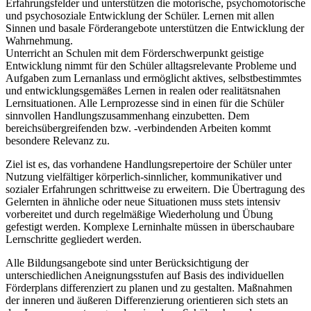
Erfahrungsfelder und unterstützen die motorische, psychomotorische
und psychosoziale Entwicklung der Schüler. Lernen mit allen
Sinnen und basale Förderangebote unterstützen die Entwicklung der
Wahrnehmung.
Unterricht an Schulen mit dem Förderschwerpunkt geistige
Entwicklung nimmt für den Schüler alltagsrelevante Probleme und
Aufgaben zum Lernanlass und ermöglicht aktives, selbstbestimmtes
und entwicklungsgemäßes Lernen in realen oder realitätsnahen
Lernsituationen. Alle Lernprozesse sind in einen für die Schüler
sinnvollen Handlungszusammenhang einzubetten. Dem
bereichsübergreifenden bzw. -verbindenden Arbeiten kommt
besondere Relevanz zu.
Ziel ist es, das vorhandene Handlungsrepertoire der Schüler unter
Nutzung vielfältiger körperlich-sinnlicher, kommunikativer und
sozialer Erfahrungen schrittweise zu erweitern. Die Übertragung des
Gelernten in ähnliche oder neue Situationen muss stets intensiv
vorbereitet und durch regelmäßige Wiederholung und Übung
gefestigt werden. Komplexe Lerninhalte müssen in überschaubare
Lernschritte gegliedert werden.
Alle Bildungsangebote sind unter Berücksichtigung der
unterschiedlichen Aneignungsstufen auf Basis des individuellen
Förderplans differenziert zu planen und zu gestalten. Maßnahmen
der inneren und äußeren Differenzierung orientieren sich stets an