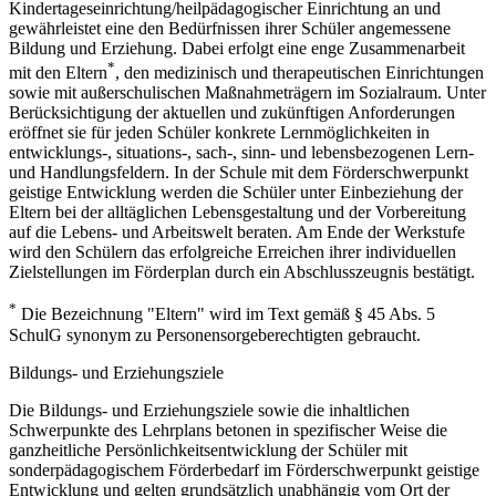
Kindertageseinrichtung/heilpädagogischer Einrichtung an und
gewährleistet eine den Bedürfnissen ihrer Schüler angemessene
Bildung und Erziehung. Dabei erfolgt eine enge Zusammenarbeit
*
mit den Eltern
, den medizinisch und therapeutischen Einrichtungen
sowie mit außerschulischen Maßnahmeträgern im Sozialraum. Unter
Berücksichtigung der aktuellen und zukünftigen Anforderungen
eröffnet sie für jeden Schüler konkrete Lernmöglichkeiten in
entwicklungs-, situations-, sach-, sinn- und lebensbezogenen Lern-
und Handlungsfeldern. In der Schule mit dem Förderschwerpunkt
geistige Entwicklung werden die Schüler unter Einbeziehung der
Eltern bei der alltäglichen Lebensgestaltung und der Vorbereitung
auf die Lebens- und Arbeitswelt beraten. Am Ende der Werkstufe
wird den Schülern das erfolgreiche Erreichen ihrer individuellen
Zielstellungen im Förderplan durch ein Abschlusszeugnis bestätigt.
*
Die Bezeichnung "Eltern" wird im Text gemäß § 45 Abs. 5
SchulG synonym zu Personensorgeberechtigten gebraucht.
Bildungs- und Erziehungsziele
Die Bildungs- und Erziehungsziele sowie die inhaltlichen
Schwerpunkte des Lehrplans betonen in spezifischer Weise die
ganzheitliche Persönlichkeitsentwicklung der Schüler mit
sonderpädagogischem Förderbedarf im Förderschwerpunkt geistige
Entwicklung und gelten grundsätzlich unabhängig vom Ort der