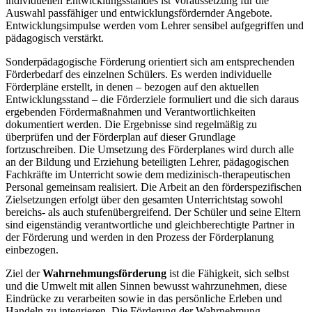
individuellen Entwicklungsstandes ist Voraussetzung für die
Auswahl passfähiger und entwicklungsfördernder Angebote.
Entwicklungsimpulse werden vom Lehrer sensibel aufgegriffen und
pädagogisch verstärkt.
Sonderpädagogische Förderung orientiert sich am entsprechenden
Förderbedarf des einzelnen Schülers. Es werden individuelle
Förderpläne erstellt, in denen – bezogen auf den aktuellen
Entwicklungsstand – die Förderziele formuliert und die sich daraus
ergebenden Fördermaßnahmen und Verantwortlichkeiten
dokumentiert werden. Die Ergebnisse sind regelmäßig zu
überprüfen und der Förderplan auf dieser Grundlage
fortzuschreiben. Die Umsetzung des Förderplanes wird durch alle
an der Bildung und Erziehung beteiligten Lehrer, pädagogischen
Fachkräfte im Unterricht sowie dem medizinisch-therapeutischen
Personal gemeinsam realisiert. Die Arbeit an den förderspezifischen
Zielsetzungen erfolgt über den gesamten Unterrichtstag sowohl
bereichs- als auch stufenübergreifend. Der Schüler und seine Eltern
sind eigenständig verantwortliche und gleichberechtigte Partner in
der Förderung und werden in den Prozess der Förderplanung
einbezogen.
Ziel der
Wahrnehmungsförderung
ist die Fähigkeit, sich selbst
und die Umwelt mit allen Sinnen bewusst wahrzunehmen, diese
Eindrücke zu verarbeiten sowie in das persönliche Erleben und
Handeln zu integrieren. Die Förderung der Wahrnehmung