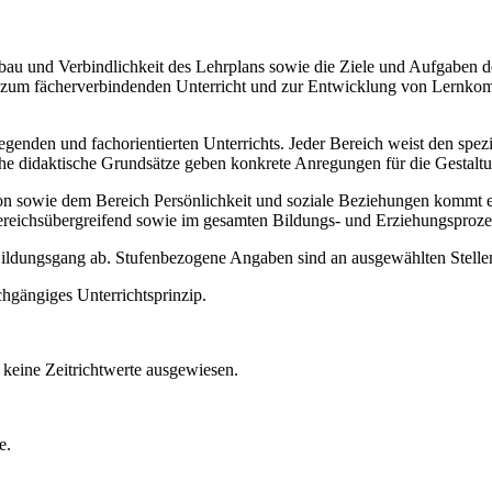
Aufbau und Verbindlichkeit des Lehrplans sowie die Ziele und Aufgaben
ise zum fächerverbindenden Unterricht und zur Entwicklung von Lernko
legenden und fachorientierten Unterrichts. Jeder Bereich weist den spe
sche didaktische Grundsätze geben konkrete Anregungen für die Gestalt
ie dem Bereich Persönlichkeit und soziale Beziehungen kommt ein b
ereichsübergreifend sowie im gesamten Bildungs- und Erziehungsproze
 Bildungsgang ab. Stufenbezogene Angaben sind an ausgewählten Stellen
chgängiges Unterrichtsprinzip.
keine Zeitrichtwerte ausgewiesen.
e.