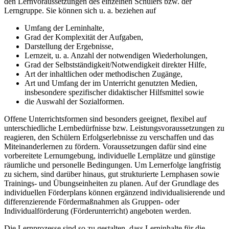
den Lernvoraussetzungen des einzelnen Schülers bzw. der
Lerngruppe. Sie können sich u. a. beziehen auf
Umfang der Lerninhalte,
Grad der Komplexität der Aufgaben,
Darstellung der Ergebnisse,
Lernzeit, u. a. Anzahl der notwendigen Wiederholungen,
Grad der Selbstständigkeit/Notwendigkeit direkter Hilfe,
Art der inhaltlichen oder methodischen Zugänge,
Art und Umfang der im Unterricht genutzten Medien,
insbesondere spezifischer didaktischer Hilfsmittel sowie
die Auswahl der Sozialformen.
Offene Unterrichtsformen sind besonders geeignet, flexibel auf
unterschiedliche Lernbedürfnisse bzw. Leistungsvoraussetzungen zu
reagieren, den Schülern Erfolgserlebnisse zu verschaffen und das
Miteinanderlernen zu fördern. Voraussetzungen dafür sind eine
vorbereitete Lernumgebung, individuelle Lernplätze und günstige
räumliche und personelle Bedingungen. Um Lernerfolge langfristig
zu sichern, sind darüber hinaus, gut strukturierte Lernphasen sowie
Trainings- und Übungseinheiten zu planen. Auf der Grundlage des
individuellen Förderplans können ergänzend individualisierende und
differenzierende Fördermaßnahmen als Gruppen- oder
Individualförderung (Förderunterricht) angeboten werden.
Die Lernprozesse sind so zu gestalten, dass Lerninhalte für die