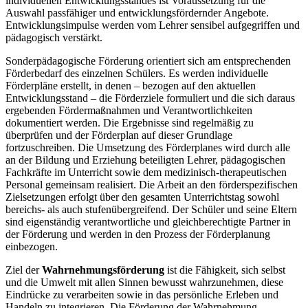
individuellen Entwicklungsstandes ist Voraussetzung für die
Auswahl passfähiger und entwicklungsfördernder Angebote.
Entwicklungsimpulse werden vom Lehrer sensibel aufgegriffen und
pädagogisch verstärkt.
Sonderpädagogische Förderung orientiert sich am entsprechenden
Förderbedarf des einzelnen Schülers. Es werden individuelle
Förderpläne erstellt, in denen – bezogen auf den aktuellen
Entwicklungsstand – die Förderziele formuliert und die sich daraus
ergebenden Fördermaßnahmen und Verantwortlichkeiten
dokumentiert werden. Die Ergebnisse sind regelmäßig zu
überprüfen und der Förderplan auf dieser Grundlage
fortzuschreiben. Die Umsetzung des Förderplanes wird durch alle
an der Bildung und Erziehung beteiligten Lehrer, pädagogischen
Fachkräfte im Unterricht sowie dem medizinisch-therapeutischen
Personal gemeinsam realisiert. Die Arbeit an den förderspezifischen
Zielsetzungen erfolgt über den gesamten Unterrichtstag sowohl
bereichs- als auch stufenübergreifend. Der Schüler und seine Eltern
sind eigenständig verantwortliche und gleichberechtigte Partner in
der Förderung und werden in den Prozess der Förderplanung
einbezogen.
Ziel der
Wahrnehmungsförderung
ist die Fähigkeit, sich selbst
und die Umwelt mit allen Sinnen bewusst wahrzunehmen, diese
Eindrücke zu verarbeiten sowie in das persönliche Erleben und
Handeln zu integrieren. Die Förderung der Wahrnehmung