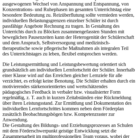
ausgewogenen Wechsel von Anspannung und Entspannung, von
Konzentrations- und Ruhephasen im gesamten Unterrichtstag eine
besondere Bedeutung zu. Reizüberflutung sollte vermieden werden,
individuellen Belastungsgrenzen einzelner Schüler ist durch
passfähige Angebote Rechnung zu tragen. In Gestaltung des
Unterrichts durch zu Blöcken zusammengefassten Stunden mit
beweglichen Pausenzeiten kann der Heterogenität der Schülerschaft
und dem Anspruch, Selbstversorgung und medizinisch-
therapeutische sowie pflegerische Maßnahmen als integralen Teil
des Unterrichtstages zu leben, flexibel entsprochen werden.
Die Leistungsermittlung und Leistungsbewertung orientiert sich
grundsätzlich am individuellen Lernfortschritt der Schüler. Innerhalb
einer Klasse wird auf das Erreichen gleicher Lernziele für alle
verzichtet, es erfolgt keine Benotung. Die Schüler erhalten durch ein
motivierendes stärkenorientiertes und wertschätzendes
pädagogisches Feedback in verbaler bzw. visualisierter Form
regelmäßig, z. T. auch in kurzen Zeitabständen eine Rückmeldung
über ihren Leistungsstand. Zur Ermittlung und Dokumentation des
individuellen Lernfortschrittes kommen neben dem Förderplan
zusätzlich Beobachtungsbögen bzw. Kompetenzraster zur
Anwendung.
Die Gestaltung des Bildungs- und Erziehungsprozesses an Schulen
mit dem Förderschwerpunkt geistige Entwicklung setzt die
Zusammenarbeit im multiprofessionellen Team voraus, wobei der