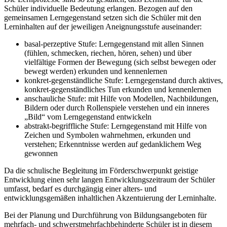
Schüler individuelle Bedeutung erlangen. Bezogen auf den
gemeinsamen Lerngegenstand setzen sich die Schüler mit den
Lerninhalten auf der jeweiligen Aneignungsstufe auseinander:
basal-perzeptive Stufe: Lerngegenstand mit allen Sinnen
(fühlen, schmecken, riechen, hören, sehen) und über
vielfältige Formen der Bewegung (sich selbst bewegen oder
bewegt werden) erkunden und kennenlernen
konkret-gegenständliche Stufe: Lerngegenstand durch aktives,
konkret-gegenständliches Tun erkunden und kennenlernen
anschauliche Stufe: mit Hilfe von Modellen, Nachbildungen,
Bildern oder durch Rollenspiele verstehen und ein inneres
„Bild“ vom Lerngegenstand entwickeln
abstrakt-begriffliche Stufe: Lerngegenstand mit Hilfe von
Zeichen und Symbolen wahrnehmen, erkunden und
verstehen; Erkenntnisse werden auf gedanklichem Weg
gewonnen
Da die schulische Begleitung im Förderschwerpunkt geistige
Entwicklung einen sehr langen Entwicklungszeitraum der Schüler
umfasst, bedarf es durchgängig einer alters- und
entwicklungsgemäßen inhaltlichen Akzentuierung der Lerninhalte.
Bei der Planung und Durchführung von Bildungsangeboten für
mehrfach- und schwerstmehrfachbehinderte Schüler ist in diesem