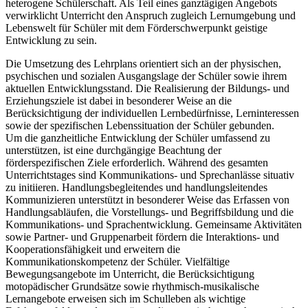
heterogene Schülerschaft. Als Teil eines ganztägigen Angebots
verwirklicht Unterricht den Anspruch zugleich Lernumgebung und
Lebenswelt für Schüler mit dem Förderschwerpunkt geistige
Entwicklung zu sein.
Die Umsetzung des Lehrplans orientiert sich an der physischen,
psychischen und sozialen Ausgangslage der Schüler sowie ihrem
aktuellen Entwicklungsstand. Die Realisierung der Bildungs- und
Erziehungsziele ist dabei in besonderer Weise an die
Berücksichtigung der individuellen Lernbedürfnisse, Lerninteressen
sowie der spezifischen Lebenssituation der Schüler gebunden.
Um die ganzheitliche Entwicklung der Schüler umfassend zu
unterstützen, ist eine durchgängige Beachtung der
förderspezifischen Ziele erforderlich. Während des gesamten
Unterrichtstages sind Kommunikations- und Sprechanlässe situativ
zu initiieren. Handlungsbegleitendes und handlungsleitendes
Kommunizieren unterstützt in besonderer Weise das Erfassen von
Handlungsabläufen, die Vorstellungs- und Begriffsbildung und die
Kommunikations- und Sprachentwicklung. Gemeinsame Aktivitäten
sowie Partner- und Gruppenarbeit fördern die Interaktions- und
Kooperationsfähigkeit und erweitern die
Kommunikationskompetenz der Schüler. Vielfältige
Bewegungsangebote im Unterricht, die Berücksichtigung
motopädischer Grundsätze sowie rhythmisch-musikalische
Lernangebote erweisen sich im Schulleben als wichtige