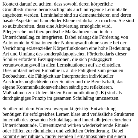
Kontext darauf zu achten, dass sowohl deren körperliche
Grundbedürfnisse berücksichtigt als auch anregende Lerninhalte
angeboten werden. Lerninhalte sind zu elementarisieren und deren
basale Aspekte auf handelnder Ebene erfahrbar zu machen. Sie sind
so aufzubereiten, dass eine Aktivierung ermöglicht wird.
Pflegerische und therapeutische Maßnahmen sind in den
Unterrichtsalltag zu integrieren. Dabei erlangt die Förderung von
Autonomie in Situationen der Nahrungsaufnahme sowie bei der
Verrichtung existenzieller Körperfunktionen eine hohe Bedeutung.
Art und Umfang des sonderpädagogischen Förderbedarfs dieser
Schüler erfordern Bezugspersonen, die sich pädagogisch
verantwortungsvoll in allen Lernsituationen auf sie einstellen.
Dies umfasst neben Empathie u. a. die Fähigkeit zum genauen
Beobachten, die Fähigkeit zur Interpretation individueller
Ausdrucksmöglichkeiten der Schüler und die Bereitschaft, das
eigene Kommunikationsverhalten ständig zu reflektieren.
Maßnahmen zur Unterstützten Kommunikation (UK) sind als
durchgängiges Prinzip im gesamten Schulalltag umzusetzen.
Schüler mit dem Förderschwerpunkt geistige Entwicklung
benötigen für erfolgreiches Lernen klare und verlässliche Strukturen
innerhalb des gesamten Schulalltags und innerhalb jeder einzelnen
Unterrichtsstunde. Unterstützend wirken wiederkehrende Rituale
oder Hilfen zur räumlichen und zeitlichen Orientierung. Dabei
kommt einer ruhigen, motivierenden Lernatmosphäre mit einem