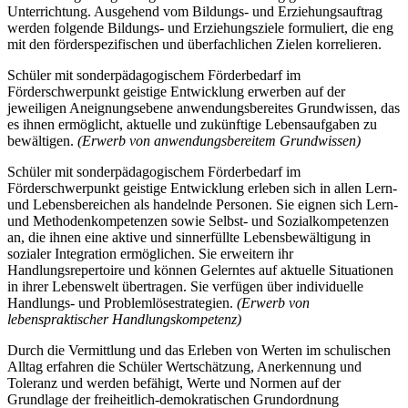
Unterrichtung. Ausgehend vom Bildungs- und Erziehungsauftrag
werden folgende Bildungs- und Erziehungsziele formuliert, die eng
mit den förderspezifischen und überfachlichen Zielen korrelieren.
Schüler mit sonderpädagogischem Förderbedarf im
Förderschwerpunkt geistige Entwicklung erwerben auf der
jeweiligen Aneignungsebene anwendungsbereites Grundwissen, das
es ihnen ermöglicht, aktuelle und zukünftige Lebensaufgaben zu
bewältigen.
(Erwerb von anwendungsbereitem Grundwissen)
Schüler mit sonderpädagogischem Förderbedarf im
Förderschwerpunkt geistige Entwicklung erleben sich in allen Lern-
und Lebensbereichen als handelnde Personen. Sie eignen sich Lern-
und Methodenkompetenzen sowie Selbst- und Sozialkompetenzen
an, die ihnen eine aktive und sinnerfüllte Lebensbewältigung in
sozialer Integration ermöglichen. Sie erweitern ihr
Handlungsrepertoire und können Gelerntes auf aktuelle Situationen
in ihrer Lebenswelt übertragen. Sie verfügen über individuelle
Handlungs- und Problemlösestrategien.
(Erwerb von
lebenspraktischer Handlungskompetenz)
Durch die Vermittlung und das Erleben von Werten im schulischen
Alltag erfahren die Schüler Wertschätzung, Anerkennung und
Toleranz und werden befähigt, Werte und Normen auf der
Grundlage der freiheitlich-demokratischen Grundordnung