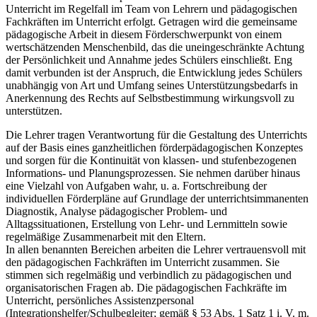
Unterricht im Regelfall im Team von Lehrern und pädagogischen
Fachkräften im Unterricht erfolgt. Getragen wird die gemeinsame
pädagogische Arbeit in diesem Förderschwerpunkt von einem
wertschätzenden Menschenbild, das die uneingeschränkte Achtung
der Persönlichkeit und Annahme jedes Schülers einschließt. Eng
damit verbunden ist der Anspruch, die Entwicklung jedes Schülers
unabhängig von Art und Umfang seines Unterstützungsbedarfs in
Anerkennung des Rechts auf Selbstbestimmung wirkungsvoll zu
unterstützen.
Die Lehrer tragen Verantwortung für die Gestaltung des Unterrichts
auf der Basis eines ganzheitlichen förderpädagogischen Konzeptes
und sorgen für die Kontinuität von klassen- und stufenbezogenen
Informations- und Planungsprozessen. Sie nehmen darüber hinaus
eine Vielzahl von Aufgaben wahr, u. a. Fortschreibung der
individuellen Förderpläne auf Grundlage der unterrichtsimmanenten
Diagnostik, Analyse pädagogischer Problem- und
Alltagssituationen, Erstellung von Lehr- und Lernmitteln sowie
regelmäßige Zusammenarbeit mit den Eltern.
In allen benannten Bereichen arbeiten die Lehrer vertrauensvoll mit
den pädagogischen Fachkräften im Unterricht zusammen. Sie
stimmen sich regelmäßig und verbindlich zu pädagogischen und
organisatorischen Fragen ab. Die pädagogischen Fachkräfte im
Unterricht, persönliches Assistenzpersonal
(Integrationshelfer/Schulbegleiter; gemäß § 53 Abs. 1 Satz 1 i. V. m.