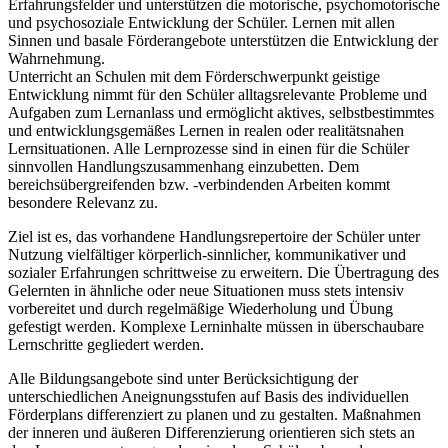
Erfahrungsfelder und unterstützen die motorische, psychomotorische
und psychosoziale Entwicklung der Schüler. Lernen mit allen
Sinnen und basale Förderangebote unterstützen die Entwicklung der
Wahrnehmung.
Unterricht an Schulen mit dem Förderschwerpunkt geistige
Entwicklung nimmt für den Schüler alltagsrelevante Probleme und
Aufgaben zum Lernanlass und ermöglicht aktives, selbstbestimmtes
und entwicklungsgemäßes Lernen in realen oder realitätsnahen
Lernsituationen. Alle Lernprozesse sind in einen für die Schüler
sinnvollen Handlungszusammenhang einzubetten. Dem
bereichsübergreifenden bzw. -verbindenden Arbeiten kommt
besondere Relevanz zu.
Ziel ist es, das vorhandene Handlungsrepertoire der Schüler unter
Nutzung vielfältiger körperlich-sinnlicher, kommunikativer und
sozialer Erfahrungen schrittweise zu erweitern. Die Übertragung des
Gelernten in ähnliche oder neue Situationen muss stets intensiv
vorbereitet und durch regelmäßige Wiederholung und Übung
gefestigt werden. Komplexe Lerninhalte müssen in überschaubare
Lernschritte gegliedert werden.
Alle Bildungsangebote sind unter Berücksichtigung der
unterschiedlichen Aneignungsstufen auf Basis des individuellen
Förderplans differenziert zu planen und zu gestalten. Maßnahmen
der inneren und äußeren Differenzierung orientieren sich stets an