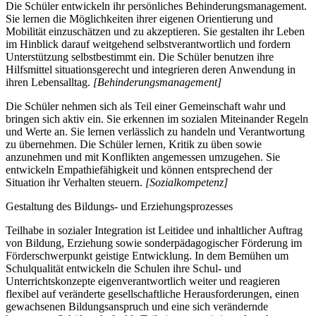
Die Schüler entwickeln ihr persönliches Behinderungsmanagement.
Sie lernen die Möglichkeiten ihrer eigenen Orientierung und
Mobilität einzuschätzen und zu akzeptieren. Sie gestalten ihr Leben
im Hinblick darauf weitgehend selbstverantwortlich und fordern
Unterstützung selbstbestimmt ein. Die Schüler benutzen ihre
Hilfsmittel situationsgerecht und integrieren deren Anwendung in
ihren Lebensalltag.
[Behinderungsmanagement]
Die Schüler nehmen sich als Teil einer Gemeinschaft wahr und
bringen sich aktiv ein. Sie erkennen im sozialen Miteinander Regeln
und Werte an. Sie lernen verlässlich zu handeln und Verantwortung
zu übernehmen. Die Schüler lernen, Kritik zu üben sowie
anzunehmen und mit Konflikten angemessen umzugehen. Sie
entwickeln Empathiefähigkeit und können entsprechend der
Situation ihr Verhalten steuern.
[Sozialkompetenz]
Gestaltung des Bildungs- und Erziehungsprozesses
Teilhabe in sozialer Integration ist Leitidee und inhaltlicher Auftrag
von Bildung, Erziehung sowie sonderpädagogischer Förderung im
Förderschwerpunkt geistige Entwicklung. In dem Bemühen um
Schulqualität entwickeln die Schulen ihre Schul- und
Unterrichtskonzepte eigenverantwortlich weiter und reagieren
flexibel auf veränderte gesellschaftliche Herausforderungen, einen
gewachsenen Bildungsanspruch und eine sich verändernde