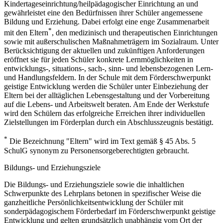
Kindertageseinrichtung/heilpädagogischer Einrichtung an und
gewährleistet eine den Bedürfnissen ihrer Schüler angemessene
Bildung und Erziehung. Dabei erfolgt eine enge Zusammenarbeit
*
mit den Eltern
, den medizinisch und therapeutischen Einrichtungen
sowie mit außerschulischen Maßnahmeträgern im Sozialraum. Unter
Berücksichtigung der aktuellen und zukünftigen Anforderungen
eröffnet sie für jeden Schüler konkrete Lernmöglichkeiten in
entwicklungs-, situations-, sach-, sinn- und lebensbezogenen Lern-
und Handlungsfeldern. In der Schule mit dem Förderschwerpunkt
geistige Entwicklung werden die Schüler unter Einbeziehung der
Eltern bei der alltäglichen Lebensgestaltung und der Vorbereitung
auf die Lebens- und Arbeitswelt beraten. Am Ende der Werkstufe
wird den Schülern das erfolgreiche Erreichen ihrer individuellen
Zielstellungen im Förderplan durch ein Abschlusszeugnis bestätigt.
*
Die Bezeichnung "Eltern" wird im Text gemäß § 45 Abs. 5
SchulG synonym zu Personensorgeberechtigten gebraucht.
Bildungs- und Erziehungsziele
Die Bildungs- und Erziehungsziele sowie die inhaltlichen
Schwerpunkte des Lehrplans betonen in spezifischer Weise die
ganzheitliche Persönlichkeitsentwicklung der Schüler mit
sonderpädagogischem Förderbedarf im Förderschwerpunkt geistige
Entwicklung und gelten grundsätzlich unabhängig vom Ort der