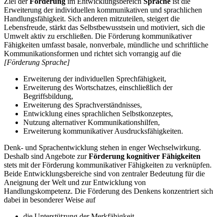
Ziel der
Förderung
im Entwicklungsbereich
Sprache
ist die
Erweiterung der individuellen kommunikativen und sprachlichen
Handlungsfähigkeit. Sich anderen mitzuteilen, steigert die
Lebensfreude, stärkt das Selbstbewusstsein und motiviert, sich die
Umwelt aktiv zu erschließen. Die Förderung kommunikativer
Fähigkeiten umfasst basale, nonverbale, mündliche und schriftliche
Kommunikationsformen und richtet sich vorrangig auf die
[Förderung Sprache]
Erweiterung der individuellen Sprechfähigkeit,
Erweiterung des Wortschatzes, einschließlich der
Begriffsbildung,
Erweiterung des Sprachverständnisses,
Entwicklung eines sprachlichen Selbstkonzeptes,
Nutzung alternativer Kommunikationshilfen,
Erweiterung kommunikativer Ausdrucksfähigkeiten.
Denk- und Sprachentwicklung stehen in enger Wechselwirkung.
Deshalb sind Angebote zur
Förderung kognitiver Fähigkeiten
stets mit der Förderung kommunikativer Fähigkeiten zu verknüpfen.
Beide Entwicklungsbereiche sind von zentraler Bedeutung für die
Aneignung der Welt und zur Entwicklung von
Handlungskompetenz. Die Förderung des Denkens konzentriert sich
dabei in besonderer Weise auf
die Unterstützung der Merkfähigkeit,