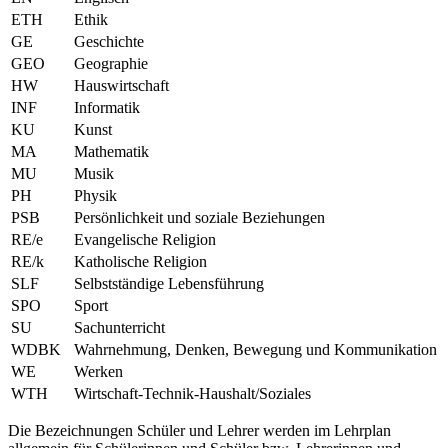
ETH
Ethik
GE
Geschichte
GEO
Geographie
HW
Hauswirtschaft
INF
Informatik
KU
Kunst
MA
Mathematik
MU
Musik
PH
Physik
PSB
Persönlichkeit und soziale Beziehungen
RE/e
Evangelische Religion
RE/k
Katholische Religion
SLF
Selbstständige Lebensführung
SPO
Sport
SU
Sachunterricht
WDBK
Wahrnehmung, Denken, Bewegung und Kommunikation
WE
Werken
WTH
Wirtschaft-Technik-Haushalt/Soziales
Die Bezeichnungen Schüler und Lehrer werden im Lehrplan