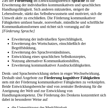
Ziel der
Förderung
im Entwicklungsbereich
Sprache
ist die
Erweiterung der individuellen kommunikativen und sprachlichen
Handlungsfähigkeit. Sich anderen mitzuteilen, steigert die
Lebensfreude, stärkt das Selbstbewusstsein und motiviert, sich die
Umwelt aktiv zu erschließen. Die Förderung kommunikativer
Fähigkeiten umfasst basale, nonverbale, mündliche und schriftliche
Kommunikationsformen und richtet sich vorrangig auf die
[Förderung Sprache]
Erweiterung der individuellen Sprechfähigkeit,
Erweiterung des Wortschatzes, einschließlich der
Begriffsbildung,
Erweiterung des Sprachverständnisses,
Entwicklung eines sprachlichen Selbstkonzeptes,
Nutzung alternativer Kommunikationshilfen,
Erweiterung kommunikativer Ausdrucksfähigkeiten.
Denk- und Sprachentwicklung stehen in enger Wechselwirkung.
Deshalb sind Angebote zur
Förderung kognitiver Fähigkeiten
stets mit der Förderung kommunikativer Fähigkeiten zu verknüpfen.
Beide Entwicklungsbereiche sind von zentraler Bedeutung für die
Aneignung der Welt und zur Entwicklung von
Handlungskompetenz. Die Förderung des Denkens konzentriert sich
dabei in besonderer Weise auf
die Unterstützung der Merkfähigkeit,