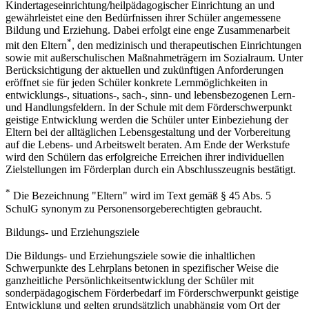
Kindertageseinrichtung/heilpädagogischer Einrichtung an und
gewährleistet eine den Bedürfnissen ihrer Schüler angemessene
Bildung und Erziehung. Dabei erfolgt eine enge Zusammenarbeit
*
mit den Eltern
, den medizinisch und therapeutischen Einrichtungen
sowie mit außerschulischen Maßnahmeträgern im Sozialraum. Unter
Berücksichtigung der aktuellen und zukünftigen Anforderungen
eröffnet sie für jeden Schüler konkrete Lernmöglichkeiten in
entwicklungs-, situations-, sach-, sinn- und lebensbezogenen Lern-
und Handlungsfeldern. In der Schule mit dem Förderschwerpunkt
geistige Entwicklung werden die Schüler unter Einbeziehung der
Eltern bei der alltäglichen Lebensgestaltung und der Vorbereitung
auf die Lebens- und Arbeitswelt beraten. Am Ende der Werkstufe
wird den Schülern das erfolgreiche Erreichen ihrer individuellen
Zielstellungen im Förderplan durch ein Abschlusszeugnis bestätigt.
*
Die Bezeichnung "Eltern" wird im Text gemäß § 45 Abs. 5
SchulG synonym zu Personensorgeberechtigten gebraucht.
Bildungs- und Erziehungsziele
Die Bildungs- und Erziehungsziele sowie die inhaltlichen
Schwerpunkte des Lehrplans betonen in spezifischer Weise die
ganzheitliche Persönlichkeitsentwicklung der Schüler mit
sonderpädagogischem Förderbedarf im Förderschwerpunkt geistige
Entwicklung und gelten grundsätzlich unabhängig vom Ort der