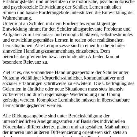
Erfahrungsfelder und unterstützen die motorische, psychomotorische
und psychosoziale Entwicklung der Schüler. Lernen mit allen
Sinnen und basale Förderangebote unterstützen die Entwicklung der
Wahrnehmung.
Unterricht an Schulen mit dem Förderschwerpunkt geistige
Entwicklung nimmt für den Schüler alltagsrelevante Probleme und
Aufgaben zum Lernanlass und ermöglicht aktives, selbstbestimmtes
und entwicklungsgemäßes Lernen in realen oder realitätsnahen
Lernsituationen. Alle Lernprozesse sind in einen für die Schüler
sinnvollen Handlungszusammenhang einzubetten. Dem
bereichsübergreifenden bzw. -verbindenden Arbeiten kommt
besondere Relevanz zu.
Ziel ist es, das vorhandene Handlungsrepertoire der Schüler unter
Nutzung vielfältiger körperlich-sinnlicher, kommunikativer und
sozialer Erfahrungen schrittweise zu erweitern. Die Übertragung des
Gelernten in ähnliche oder neue Situationen muss stets intensiv
vorbereitet und durch regelmäßige Wiederholung und Übung
gefestigt werden. Komplexe Lerninhalte müssen in überschaubare
Lernschritte gegliedert werden.
Alle Bildungsangebote sind unter Berücksichtigung der
unterschiedlichen Aneignungsstufen auf Basis des individuellen
Förderplans differenziert zu planen und zu gestalten. Maßnahmen
der inneren und äußeren Differenzierung orientieren sich stets an