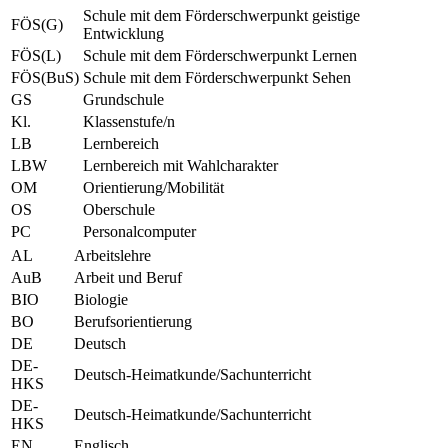
Schule mit dem Förderschwerpunkt geistige
FÖS(G)
Entwicklung
FÖS(L)
Schule mit dem Förderschwerpunkt Lernen
FÖS(BuS)
Schule mit dem Förderschwerpunkt Sehen
GS
Grundschule
Kl.
Klassenstufe/n
LB
Lernbereich
LBW
Lernbereich mit Wahlcharakter
OM
Orientierung/Mobilität
OS
Oberschule
PC
Personalcomputer
AL
Arbeitslehre
AuB
Arbeit und Beruf
BIO
Biologie
BO
Berufsorientierung
DE
Deutsch
DE-
Deutsch-Heimatkunde/Sachunterricht
HKS
DE-
Deutsch-Heimatkunde/Sachunterricht
HKS
EN
Englisch