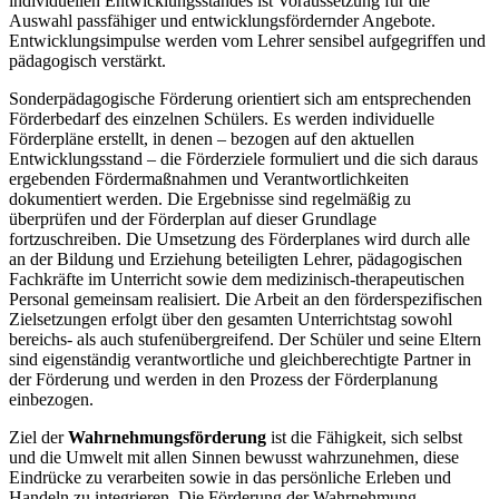
individuellen Entwicklungsstandes ist Voraussetzung für die
Auswahl passfähiger und entwicklungsfördernder Angebote.
Entwicklungsimpulse werden vom Lehrer sensibel aufgegriffen und
pädagogisch verstärkt.
Sonderpädagogische Förderung orientiert sich am entsprechenden
Förderbedarf des einzelnen Schülers. Es werden individuelle
Förderpläne erstellt, in denen – bezogen auf den aktuellen
Entwicklungsstand – die Förderziele formuliert und die sich daraus
ergebenden Fördermaßnahmen und Verantwortlichkeiten
dokumentiert werden. Die Ergebnisse sind regelmäßig zu
überprüfen und der Förderplan auf dieser Grundlage
fortzuschreiben. Die Umsetzung des Förderplanes wird durch alle
an der Bildung und Erziehung beteiligten Lehrer, pädagogischen
Fachkräfte im Unterricht sowie dem medizinisch-therapeutischen
Personal gemeinsam realisiert. Die Arbeit an den förderspezifischen
Zielsetzungen erfolgt über den gesamten Unterrichtstag sowohl
bereichs- als auch stufenübergreifend. Der Schüler und seine Eltern
sind eigenständig verantwortliche und gleichberechtigte Partner in
der Förderung und werden in den Prozess der Förderplanung
einbezogen.
Ziel der
Wahrnehmungsförderung
ist die Fähigkeit, sich selbst
und die Umwelt mit allen Sinnen bewusst wahrzunehmen, diese
Eindrücke zu verarbeiten sowie in das persönliche Erleben und
Handeln zu integrieren. Die Förderung der Wahrnehmung