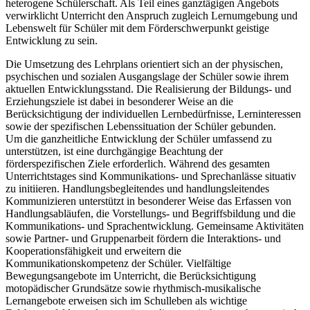
heterogene Schülerschaft. Als Teil eines ganztägigen Angebots
verwirklicht Unterricht den Anspruch zugleich Lernumgebung und
Lebenswelt für Schüler mit dem Förderschwerpunkt geistige
Entwicklung zu sein.
Die Umsetzung des Lehrplans orientiert sich an der physischen,
psychischen und sozialen Ausgangslage der Schüler sowie ihrem
aktuellen Entwicklungsstand. Die Realisierung der Bildungs- und
Erziehungsziele ist dabei in besonderer Weise an die
Berücksichtigung der individuellen Lernbedürfnisse, Lerninteressen
sowie der spezifischen Lebenssituation der Schüler gebunden.
Um die ganzheitliche Entwicklung der Schüler umfassend zu
unterstützen, ist eine durchgängige Beachtung der
förderspezifischen Ziele erforderlich. Während des gesamten
Unterrichtstages sind Kommunikations- und Sprechanlässe situativ
zu initiieren. Handlungsbegleitendes und handlungsleitendes
Kommunizieren unterstützt in besonderer Weise das Erfassen von
Handlungsabläufen, die Vorstellungs- und Begriffsbildung und die
Kommunikations- und Sprachentwicklung. Gemeinsame Aktivitäten
sowie Partner- und Gruppenarbeit fördern die Interaktions- und
Kooperationsfähigkeit und erweitern die
Kommunikationskompetenz der Schüler. Vielfältige
Bewegungsangebote im Unterricht, die Berücksichtigung
motopädischer Grundsätze sowie rhythmisch-musikalische
Lernangebote erweisen sich im Schulleben als wichtige