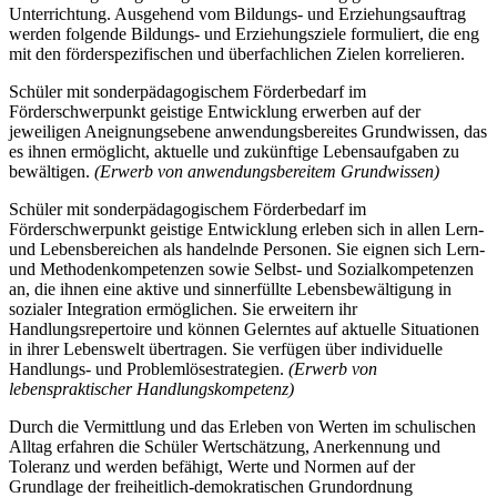
Unterrichtung. Ausgehend vom Bildungs- und Erziehungsauftrag
werden folgende Bildungs- und Erziehungsziele formuliert, die eng
mit den förderspezifischen und überfachlichen Zielen korrelieren.
Schüler mit sonderpädagogischem Förderbedarf im
Förderschwerpunkt geistige Entwicklung erwerben auf der
jeweiligen Aneignungsebene anwendungsbereites Grundwissen, das
es ihnen ermöglicht, aktuelle und zukünftige Lebensaufgaben zu
bewältigen.
(Erwerb von anwendungsbereitem Grundwissen)
Schüler mit sonderpädagogischem Förderbedarf im
Förderschwerpunkt geistige Entwicklung erleben sich in allen Lern-
und Lebensbereichen als handelnde Personen. Sie eignen sich Lern-
und Methodenkompetenzen sowie Selbst- und Sozialkompetenzen
an, die ihnen eine aktive und sinnerfüllte Lebensbewältigung in
sozialer Integration ermöglichen. Sie erweitern ihr
Handlungsrepertoire und können Gelerntes auf aktuelle Situationen
in ihrer Lebenswelt übertragen. Sie verfügen über individuelle
Handlungs- und Problemlösestrategien.
(Erwerb von
lebenspraktischer Handlungskompetenz)
Durch die Vermittlung und das Erleben von Werten im schulischen
Alltag erfahren die Schüler Wertschätzung, Anerkennung und
Toleranz und werden befähigt, Werte und Normen auf der
Grundlage der freiheitlich-demokratischen Grundordnung