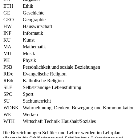
ETH
Ethik
GE
Geschichte
GEO
Geographie
HW
Hauswirtschaft
INF
Informatik
KU
Kunst
MA
Mathematik
MU
Musik
PH
Physik
PSB
Persönlichkeit und soziale Beziehungen
RE/e
Evangelische Religion
RE/k
Katholische Religion
SLF
Selbstständige Lebensführung
SPO
Sport
SU
Sachunterricht
WDBK
Wahrnehmung, Denken, Bewegung und Kommunikation
WE
Werken
WTH
Wirtschaft-Technik-Haushalt/Soziales
Die Bezeichnungen Schüler und Lehrer werden im Lehrplan