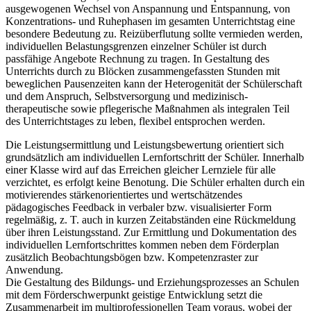
ausgewogenen Wechsel von Anspannung und Entspannung, von
Konzentrations- und Ruhephasen im gesamten Unterrichtstag eine
besondere Bedeutung zu. Reizüberflutung sollte vermieden werden,
individuellen Belastungsgrenzen einzelner Schüler ist durch
passfähige Angebote Rechnung zu tragen. In Gestaltung des
Unterrichts durch zu Blöcken zusammengefassten Stunden mit
beweglichen Pausenzeiten kann der Heterogenität der Schülerschaft
und dem Anspruch, Selbstversorgung und medizinisch-
therapeutische sowie pflegerische Maßnahmen als integralen Teil
des Unterrichtstages zu leben, flexibel entsprochen werden.
Die Leistungsermittlung und Leistungsbewertung orientiert sich
grundsätzlich am individuellen Lernfortschritt der Schüler. Innerhalb
einer Klasse wird auf das Erreichen gleicher Lernziele für alle
verzichtet, es erfolgt keine Benotung. Die Schüler erhalten durch ein
motivierendes stärkenorientiertes und wertschätzendes
pädagogisches Feedback in verbaler bzw. visualisierter Form
regelmäßig, z. T. auch in kurzen Zeitabständen eine Rückmeldung
über ihren Leistungsstand. Zur Ermittlung und Dokumentation des
individuellen Lernfortschrittes kommen neben dem Förderplan
zusätzlich Beobachtungsbögen bzw. Kompetenzraster zur
Anwendung.
Die Gestaltung des Bildungs- und Erziehungsprozesses an Schulen
mit dem Förderschwerpunkt geistige Entwicklung setzt die
Zusammenarbeit im multiprofessionellen Team voraus, wobei der