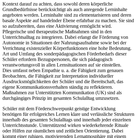
Kontext darauf zu achten, dass sowohl deren körperliche
Grundbedürfnisse berücksichtigt als auch anregende Lerninhalte
angeboten werden. Lerninhalte sind zu elementarisieren und deren
basale Aspekte auf handelnder Ebene erfahrbar zu machen. Sie sind
so aufzubereiten, dass eine Aktivierung ermöglicht wird.
Pflegerische und therapeutische Maßnahmen sind in den
Unterrichtsalltag zu integrieren. Dabei erlangt die Förderung von
Autonomie in Situationen der Nahrungsaufnahme sowie bei der
Verrichtung existenzieller Körperfunktionen eine hohe Bedeutung.
Art und Umfang des sonderpädagogischen Förderbedarfs dieser
Schüler erfordern Bezugspersonen, die sich pädagogisch
verantwortungsvoll in allen Lernsituationen auf sie einstellen.
Dies umfasst neben Empathie u. a. die Fähigkeit zum genauen
Beobachten, die Fähigkeit zur Interpretation individueller
Ausdrucksmöglichkeiten der Schüler und die Bereitschaft, das
eigene Kommunikationsverhalten ständig zu reflektieren.
Maßnahmen zur Unterstützten Kommunikation (UK) sind als
durchgängiges Prinzip im gesamten Schulalltag umzusetzen.
Schüler mit dem Förderschwerpunkt geistige Entwicklung
benötigen für erfolgreiches Lernen klare und verlässliche Strukturen
innerhalb des gesamten Schulalltags und innerhalb jeder einzelnen
Unterrichtsstunde. Unterstützend wirken wiederkehrende Rituale
oder Hilfen zur räumlichen und zeitlichen Orientierung. Dabei
kommt einer ruhigen, motivierenden Lernatmosphäre mit einem