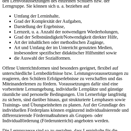
den Lernvoraussetzungen des einzelnen Schülers bzw. der
Lerngruppe. Sie können sich u. a. beziehen auf
Umfang der Lerninhalte,
Grad der Komplexität der Aufgaben,
Darstellung der Ergebnisse,
Lernzeit, u. a. Anzahl der notwendigen Wiederholungen,
Grad der Selbstständigkeit/Notwendigkeit direkter Hilfe,
Art der inhaltlichen oder methodischen Zugänge,
Art und Umfang der im Unterricht genutzten Medien,
insbesondere spezifischer didaktischer Hilfsmittel sowie
die Auswahl der Sozialformen.
Offene Unterrichtsformen sind besonders geeignet, flexibel auf
unterschiedliche Lernbedürfnisse bzw. Leistungsvoraussetzungen zu
reagieren, den Schülern Erfolgserlebnisse zu verschaffen und das
Miteinanderlernen zu fördern. Voraussetzungen dafür sind eine
vorbereitete Lernumgebung, individuelle Lernplätze und günstige
räumliche und personelle Bedingungen. Um Lernerfolge langfristig
zu sichern, sind darüber hinaus, gut strukturierte Lernphasen sowie
Trainings- und Übungseinheiten zu planen. Auf der Grundlage des
individuellen Förderplans können ergänzend individualisierende und
differenzierende Fördermaßnahmen als Gruppen- oder
Individualförderung (Förderunterricht) angeboten werden.
Die Lernprozesse sind so zu gestalten, dass Lerninhalte für die