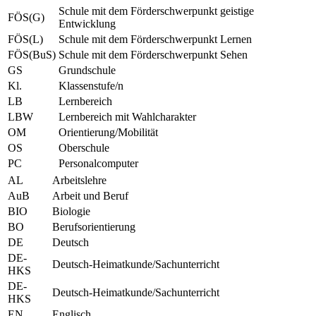
Schule mit dem Förderschwerpunkt geistige
FÖS(G)
Entwicklung
FÖS(L)
Schule mit dem Förderschwerpunkt Lernen
FÖS(BuS)
Schule mit dem Förderschwerpunkt Sehen
GS
Grundschule
Kl.
Klassenstufe/n
LB
Lernbereich
LBW
Lernbereich mit Wahlcharakter
OM
Orientierung/Mobilität
OS
Oberschule
PC
Personalcomputer
AL
Arbeitslehre
AuB
Arbeit und Beruf
BIO
Biologie
BO
Berufsorientierung
DE
Deutsch
DE-
Deutsch-Heimatkunde/Sachunterricht
HKS
DE-
Deutsch-Heimatkunde/Sachunterricht
HKS
EN
Englisch