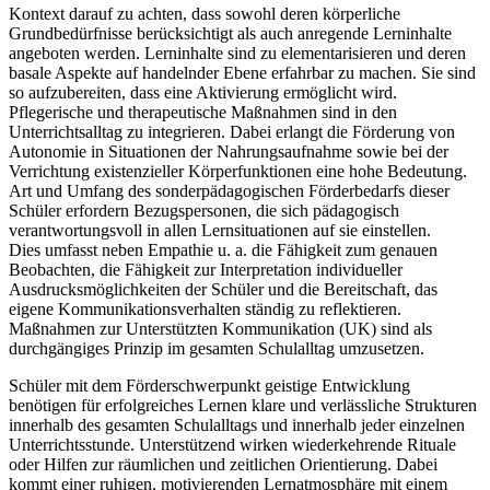
Kontext darauf zu achten, dass sowohl deren körperliche
Grundbedürfnisse berücksichtigt als auch anregende Lerninhalte
angeboten werden. Lerninhalte sind zu elementarisieren und deren
basale Aspekte auf handelnder Ebene erfahrbar zu machen. Sie sind
so aufzubereiten, dass eine Aktivierung ermöglicht wird.
Pflegerische und therapeutische Maßnahmen sind in den
Unterrichtsalltag zu integrieren. Dabei erlangt die Förderung von
Autonomie in Situationen der Nahrungsaufnahme sowie bei der
Verrichtung existenzieller Körperfunktionen eine hohe Bedeutung.
Art und Umfang des sonderpädagogischen Förderbedarfs dieser
Schüler erfordern Bezugspersonen, die sich pädagogisch
verantwortungsvoll in allen Lernsituationen auf sie einstellen.
Dies umfasst neben Empathie u. a. die Fähigkeit zum genauen
Beobachten, die Fähigkeit zur Interpretation individueller
Ausdrucksmöglichkeiten der Schüler und die Bereitschaft, das
eigene Kommunikationsverhalten ständig zu reflektieren.
Maßnahmen zur Unterstützten Kommunikation (UK) sind als
durchgängiges Prinzip im gesamten Schulalltag umzusetzen.
Schüler mit dem Förderschwerpunkt geistige Entwicklung
benötigen für erfolgreiches Lernen klare und verlässliche Strukturen
innerhalb des gesamten Schulalltags und innerhalb jeder einzelnen
Unterrichtsstunde. Unterstützend wirken wiederkehrende Rituale
oder Hilfen zur räumlichen und zeitlichen Orientierung. Dabei
kommt einer ruhigen, motivierenden Lernatmosphäre mit einem