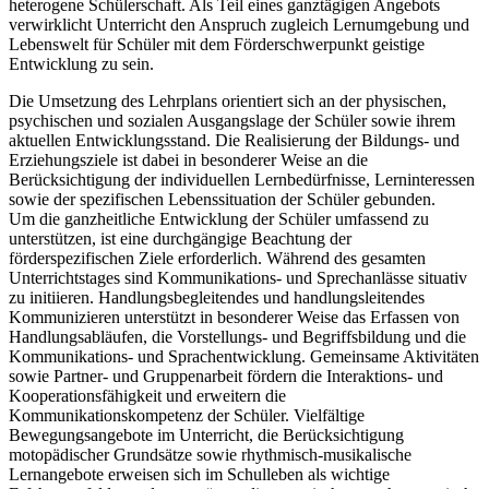
heterogene Schülerschaft. Als Teil eines ganztägigen Angebots
verwirklicht Unterricht den Anspruch zugleich Lernumgebung und
Lebenswelt für Schüler mit dem Förderschwerpunkt geistige
Entwicklung zu sein.
Die Umsetzung des Lehrplans orientiert sich an der physischen,
psychischen und sozialen Ausgangslage der Schüler sowie ihrem
aktuellen Entwicklungsstand. Die Realisierung der Bildungs- und
Erziehungsziele ist dabei in besonderer Weise an die
Berücksichtigung der individuellen Lernbedürfnisse, Lerninteressen
sowie der spezifischen Lebenssituation der Schüler gebunden.
Um die ganzheitliche Entwicklung der Schüler umfassend zu
unterstützen, ist eine durchgängige Beachtung der
förderspezifischen Ziele erforderlich. Während des gesamten
Unterrichtstages sind Kommunikations- und Sprechanlässe situativ
zu initiieren. Handlungsbegleitendes und handlungsleitendes
Kommunizieren unterstützt in besonderer Weise das Erfassen von
Handlungsabläufen, die Vorstellungs- und Begriffsbildung und die
Kommunikations- und Sprachentwicklung. Gemeinsame Aktivitäten
sowie Partner- und Gruppenarbeit fördern die Interaktions- und
Kooperationsfähigkeit und erweitern die
Kommunikationskompetenz der Schüler. Vielfältige
Bewegungsangebote im Unterricht, die Berücksichtigung
motopädischer Grundsätze sowie rhythmisch-musikalische
Lernangebote erweisen sich im Schulleben als wichtige