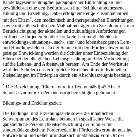
Kindertageseinrichtung/heilpädagogischer Einrichtung an und
gewährleistet eine den Bedürfnissen ihrer Schüler angemessene
Bildung und Erziehung. Dabei erfolgt eine enge Zusammenarbeit
*
mit den Eltern
, den medizinisch und therapeutischen Einrichtungen
sowie mit außerschulischen Maßnahmeträgern im Sozialraum. Unter
Berücksichtigung der aktuellen und zukünftigen Anforderungen
eröffnet sie für jeden Schüler konkrete Lernmöglichkeiten in
entwicklungs-, situations-, sach-, sinn- und lebensbezogenen Lern-
und Handlungsfeldern. In der Schule mit dem Förderschwerpunkt
geistige Entwicklung werden die Schüler unter Einbeziehung der
Eltern bei der alltäglichen Lebensgestaltung und der Vorbereitung
auf die Lebens- und Arbeitswelt beraten. Am Ende der Werkstufe
wird den Schülern das erfolgreiche Erreichen ihrer individuellen
Zielstellungen im Förderplan durch ein Abschlusszeugnis bestätigt.
*
Die Bezeichnung "Eltern" wird im Text gemäß § 45 Abs. 5
SchulG synonym zu Personensorgeberechtigten gebraucht.
Bildungs- und Erziehungsziele
Die Bildungs- und Erziehungsziele sowie die inhaltlichen
Schwerpunkte des Lehrplans betonen in spezifischer Weise die
ganzheitliche Persönlichkeitsentwicklung der Schüler mit
sonderpädagogischem Förderbedarf im Förderschwerpunkt geistige
Entwicklung und gelten grundsätzlich unabhängig vom Ort der