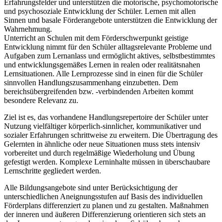
Erfahrungsfelder und unterstützen die motorische, psychomotorische
und psychosoziale Entwicklung der Schüler. Lernen mit allen
Sinnen und basale Förderangebote unterstützen die Entwicklung der
Wahrnehmung.
Unterricht an Schulen mit dem Förderschwerpunkt geistige
Entwicklung nimmt für den Schüler alltagsrelevante Probleme und
Aufgaben zum Lernanlass und ermöglicht aktives, selbstbestimmtes
und entwicklungsgemäßes Lernen in realen oder realitätsnahen
Lernsituationen. Alle Lernprozesse sind in einen für die Schüler
sinnvollen Handlungszusammenhang einzubetten. Dem
bereichsübergreifenden bzw. -verbindenden Arbeiten kommt
besondere Relevanz zu.
Ziel ist es, das vorhandene Handlungsrepertoire der Schüler unter
Nutzung vielfältiger körperlich-sinnlicher, kommunikativer und
sozialer Erfahrungen schrittweise zu erweitern. Die Übertragung des
Gelernten in ähnliche oder neue Situationen muss stets intensiv
vorbereitet und durch regelmäßige Wiederholung und Übung
gefestigt werden. Komplexe Lerninhalte müssen in überschaubare
Lernschritte gegliedert werden.
Alle Bildungsangebote sind unter Berücksichtigung der
unterschiedlichen Aneignungsstufen auf Basis des individuellen
Förderplans differenziert zu planen und zu gestalten. Maßnahmen
der inneren und äußeren Differenzierung orientieren sich stets an