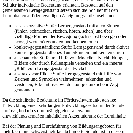
Schüler individuelle Bedeutung erlangen. Bezogen auf den
gemeinsamen Lerngegenstand setzen sich die Schüler mit den
Lerninhalten auf der jeweiligen Aneignungsstufe auseinander:
basal-perzeptive Stufe: Lerngegenstand mit allen Sinnen
(fühlen, schmecken, riechen, hören, sehen) und über
vielfältige Formen der Bewegung (sich selbst bewegen oder
bewegt werden) erkunden und kennenlernen
konkret-gegenständliche Stufe: Lerngegenstand durch aktives,
konkret-gegenständliches Tun erkunden und kennenlernen
anschauliche Stufe: mit Hilfe von Modellen, Nachbildungen,
Bildern oder durch Rollenspiele verstehen und ein inneres
„Bild“ vom Lerngegenstand entwickeln
abstrakt-begriffliche Stufe: Lerngegenstand mit Hilfe von
Zeichen und Symbolen wahrnehmen, erkunden und
verstehen; Erkenntnisse werden auf gedanklichem Weg
gewonnen
Da die schulische Begleitung im Förderschwerpunkt geistige
Entwicklung einen sehr langen Entwicklungszeitraum der Schüler
umfasst, bedarf es durchgängig einer alters- und
entwicklungsgemäßen inhaltlichen Akzentuierung der Lerninhalte.
Bei der Planung und Durchführung von Bildungsangeboten für
mehrfach- und schwerstmehrfachbehinderte Schüler ist in diesem