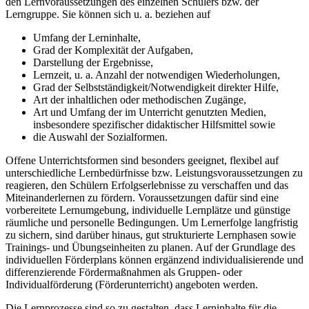
den Lernvoraussetzungen des einzelnen Schülers bzw. der
Lerngruppe. Sie können sich u. a. beziehen auf
Umfang der Lerninhalte,
Grad der Komplexität der Aufgaben,
Darstellung der Ergebnisse,
Lernzeit, u. a. Anzahl der notwendigen Wiederholungen,
Grad der Selbstständigkeit/Notwendigkeit direkter Hilfe,
Art der inhaltlichen oder methodischen Zugänge,
Art und Umfang der im Unterricht genutzten Medien,
insbesondere spezifischer didaktischer Hilfsmittel sowie
die Auswahl der Sozialformen.
Offene Unterrichtsformen sind besonders geeignet, flexibel auf
unterschiedliche Lernbedürfnisse bzw. Leistungsvoraussetzungen zu
reagieren, den Schülern Erfolgserlebnisse zu verschaffen und das
Miteinanderlernen zu fördern. Voraussetzungen dafür sind eine
vorbereitete Lernumgebung, individuelle Lernplätze und günstige
räumliche und personelle Bedingungen. Um Lernerfolge langfristig
zu sichern, sind darüber hinaus, gut strukturierte Lernphasen sowie
Trainings- und Übungseinheiten zu planen. Auf der Grundlage des
individuellen Förderplans können ergänzend individualisierende und
differenzierende Fördermaßnahmen als Gruppen- oder
Individualförderung (Förderunterricht) angeboten werden.
Die Lernprozesse sind so zu gestalten, dass Lerninhalte für die