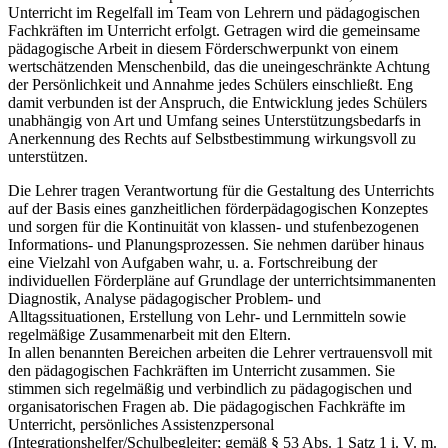
Unterricht im Regelfall im Team von Lehrern und pädagogischen
Fachkräften im Unterricht erfolgt. Getragen wird die gemeinsame
pädagogische Arbeit in diesem Förderschwerpunkt von einem
wertschätzenden Menschenbild, das die uneingeschränkte Achtung
der Persönlichkeit und Annahme jedes Schülers einschließt. Eng
damit verbunden ist der Anspruch, die Entwicklung jedes Schülers
unabhängig von Art und Umfang seines Unterstützungsbedarfs in
Anerkennung des Rechts auf Selbstbestimmung wirkungsvoll zu
unterstützen.
Die Lehrer tragen Verantwortung für die Gestaltung des Unterrichts
auf der Basis eines ganzheitlichen förderpädagogischen Konzeptes
und sorgen für die Kontinuität von klassen- und stufenbezogenen
Informations- und Planungsprozessen. Sie nehmen darüber hinaus
eine Vielzahl von Aufgaben wahr, u. a. Fortschreibung der
individuellen Förderpläne auf Grundlage der unterrichtsimmanenten
Diagnostik, Analyse pädagogischer Problem- und
Alltagssituationen, Erstellung von Lehr- und Lernmitteln sowie
regelmäßige Zusammenarbeit mit den Eltern.
In allen benannten Bereichen arbeiten die Lehrer vertrauensvoll mit
den pädagogischen Fachkräften im Unterricht zusammen. Sie
stimmen sich regelmäßig und verbindlich zu pädagogischen und
organisatorischen Fragen ab. Die pädagogischen Fachkräfte im
Unterricht, persönliches Assistenzpersonal
(Integrationshelfer/Schulbegleiter; gemäß § 53 Abs. 1 Satz 1 i. V. m.