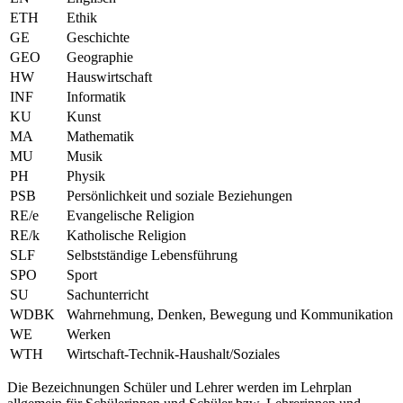
ETH
Ethik
GE
Geschichte
GEO
Geographie
HW
Hauswirtschaft
INF
Informatik
KU
Kunst
MA
Mathematik
MU
Musik
PH
Physik
PSB
Persönlichkeit und soziale Beziehungen
RE/e
Evangelische Religion
RE/k
Katholische Religion
SLF
Selbstständige Lebensführung
SPO
Sport
SU
Sachunterricht
WDBK
Wahrnehmung, Denken, Bewegung und Kommunikation
WE
Werken
WTH
Wirtschaft-Technik-Haushalt/Soziales
Die Bezeichnungen Schüler und Lehrer werden im Lehrplan