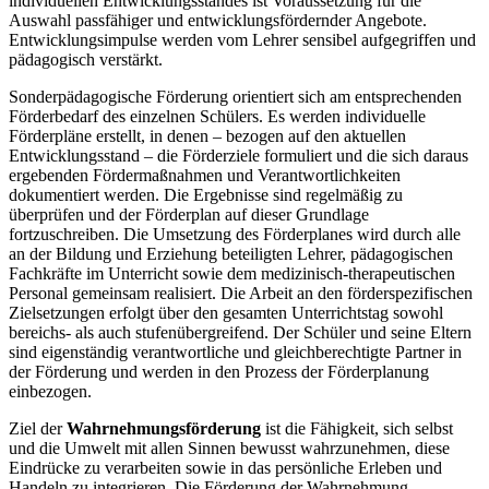
individuellen Entwicklungsstandes ist Voraussetzung für die
Auswahl passfähiger und entwicklungsfördernder Angebote.
Entwicklungsimpulse werden vom Lehrer sensibel aufgegriffen und
pädagogisch verstärkt.
Sonderpädagogische Förderung orientiert sich am entsprechenden
Förderbedarf des einzelnen Schülers. Es werden individuelle
Förderpläne erstellt, in denen – bezogen auf den aktuellen
Entwicklungsstand – die Förderziele formuliert und die sich daraus
ergebenden Fördermaßnahmen und Verantwortlichkeiten
dokumentiert werden. Die Ergebnisse sind regelmäßig zu
überprüfen und der Förderplan auf dieser Grundlage
fortzuschreiben. Die Umsetzung des Förderplanes wird durch alle
an der Bildung und Erziehung beteiligten Lehrer, pädagogischen
Fachkräfte im Unterricht sowie dem medizinisch-therapeutischen
Personal gemeinsam realisiert. Die Arbeit an den förderspezifischen
Zielsetzungen erfolgt über den gesamten Unterrichtstag sowohl
bereichs- als auch stufenübergreifend. Der Schüler und seine Eltern
sind eigenständig verantwortliche und gleichberechtigte Partner in
der Förderung und werden in den Prozess der Förderplanung
einbezogen.
Ziel der
Wahrnehmungsförderung
ist die Fähigkeit, sich selbst
und die Umwelt mit allen Sinnen bewusst wahrzunehmen, diese
Eindrücke zu verarbeiten sowie in das persönliche Erleben und
Handeln zu integrieren. Die Förderung der Wahrnehmung