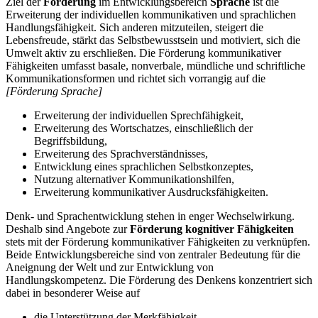
Ziel der
Förderung
im Entwicklungsbereich
Sprache
ist die
Erweiterung der individuellen kommunikativen und sprachlichen
Handlungsfähigkeit. Sich anderen mitzuteilen, steigert die
Lebensfreude, stärkt das Selbstbewusstsein und motiviert, sich die
Umwelt aktiv zu erschließen. Die Förderung kommunikativer
Fähigkeiten umfasst basale, nonverbale, mündliche und schriftliche
Kommunikationsformen und richtet sich vorrangig auf die
[Förderung Sprache]
Erweiterung der individuellen Sprechfähigkeit,
Erweiterung des Wortschatzes, einschließlich der
Begriffsbildung,
Erweiterung des Sprachverständnisses,
Entwicklung eines sprachlichen Selbstkonzeptes,
Nutzung alternativer Kommunikationshilfen,
Erweiterung kommunikativer Ausdrucksfähigkeiten.
Denk- und Sprachentwicklung stehen in enger Wechselwirkung.
Deshalb sind Angebote zur
Förderung kognitiver Fähigkeiten
stets mit der Förderung kommunikativer Fähigkeiten zu verknüpfen.
Beide Entwicklungsbereiche sind von zentraler Bedeutung für die
Aneignung der Welt und zur Entwicklung von
Handlungskompetenz. Die Förderung des Denkens konzentriert sich
dabei in besonderer Weise auf
die Unterstützung der Merkfähigkeit,