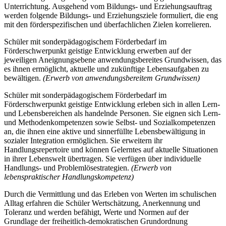
Unterrichtung. Ausgehend vom Bildungs- und Erziehungsauftrag
werden folgende Bildungs- und Erziehungsziele formuliert, die eng
mit den förderspezifischen und überfachlichen Zielen korrelieren.
Schüler mit sonderpädagogischem Förderbedarf im
Förderschwerpunkt geistige Entwicklung erwerben auf der
jeweiligen Aneignungsebene anwendungsbereites Grundwissen, das
es ihnen ermöglicht, aktuelle und zukünftige Lebensaufgaben zu
bewältigen.
(Erwerb von anwendungsbereitem Grundwissen)
Schüler mit sonderpädagogischem Förderbedarf im
Förderschwerpunkt geistige Entwicklung erleben sich in allen Lern-
und Lebensbereichen als handelnde Personen. Sie eignen sich Lern-
und Methodenkompetenzen sowie Selbst- und Sozialkompetenzen
an, die ihnen eine aktive und sinnerfüllte Lebensbewältigung in
sozialer Integration ermöglichen. Sie erweitern ihr
Handlungsrepertoire und können Gelerntes auf aktuelle Situationen
in ihrer Lebenswelt übertragen. Sie verfügen über individuelle
Handlungs- und Problemlösestrategien.
(Erwerb von
lebenspraktischer Handlungskompetenz)
Durch die Vermittlung und das Erleben von Werten im schulischen
Alltag erfahren die Schüler Wertschätzung, Anerkennung und
Toleranz und werden befähigt, Werte und Normen auf der
Grundlage der freiheitlich-demokratischen Grundordnung