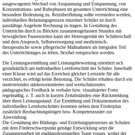
ausgewogenen Wechsel von Anspannung und Entspannung, von
Konzentrations- und Ruhephasen im gesamten Unterrichtstag eine
besondere Bedeutung zu. Reizüberflutung sollte vermieden werden,
individuellen Belastungsgrenzen einzelner Schüler ist durch
passfähige Angebote Rechnung zu tragen. In Gestaltung des
Unterrichts durch zu Blöcken zusammengefassten Stunden mit
beweglichen Pausenzeiten kann der Heterogenität der Schülerschaft
und dem Anspruch, Selbstversorgung und medizinisch-
therapeutische sowie pflegerische Maßnahmen als integralen Teil
des Unterrichtstages zu leben, flexibel entsprochen werden.
Die Leistungsermittlung und Leistungsbewertung orientiert sich
grundsätzlich am individuellen Lernfortschritt der Schüler. Innerhalb
einer Klasse wird auf das Erreichen gleicher Lernziele für alle
verzichtet, es erfolgt keine Benotung. Die Schüler erhalten durch ein
motivierendes stärkenorientiertes und wertschätzendes
pädagogisches Feedback in verbaler bzw. visualisierter Form
regelmäßig, z. T. auch in kurzen Zeitabständen eine Rückmeldung
über ihren Leistungsstand. Zur Ermittlung und Dokumentation des
individuellen Lernfortschrittes kommen neben dem Förderplan
zusätzlich Beobachtungsbögen bzw. Kompetenzraster zur
Anwendung.
Die Gestaltung des Bildungs- und Erziehungsprozesses an Schulen
mit dem Förderschwerpunkt geistige Entwicklung setzt die
Zusammenarbeit im multiprofessionellen Team voraus, wobei der