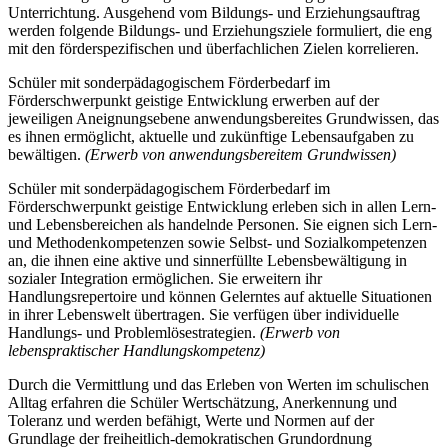
Unterrichtung. Ausgehend vom Bildungs- und Erziehungsauftrag
werden folgende Bildungs- und Erziehungsziele formuliert, die eng
mit den förderspezifischen und überfachlichen Zielen korrelieren.
Schüler mit sonderpädagogischem Förderbedarf im
Förderschwerpunkt geistige Entwicklung erwerben auf der
jeweiligen Aneignungsebene anwendungsbereites Grundwissen, das
es ihnen ermöglicht, aktuelle und zukünftige Lebensaufgaben zu
bewältigen.
(Erwerb von anwendungsbereitem Grundwissen)
Schüler mit sonderpädagogischem Förderbedarf im
Förderschwerpunkt geistige Entwicklung erleben sich in allen Lern-
und Lebensbereichen als handelnde Personen. Sie eignen sich Lern-
und Methodenkompetenzen sowie Selbst- und Sozialkompetenzen
an, die ihnen eine aktive und sinnerfüllte Lebensbewältigung in
sozialer Integration ermöglichen. Sie erweitern ihr
Handlungsrepertoire und können Gelerntes auf aktuelle Situationen
in ihrer Lebenswelt übertragen. Sie verfügen über individuelle
Handlungs- und Problemlösestrategien.
(Erwerb von
lebenspraktischer Handlungskompetenz)
Durch die Vermittlung und das Erleben von Werten im schulischen
Alltag erfahren die Schüler Wertschätzung, Anerkennung und
Toleranz und werden befähigt, Werte und Normen auf der
Grundlage der freiheitlich-demokratischen Grundordnung