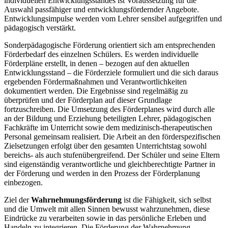
individuellen Entwicklungsstandes ist Voraussetzung für die
Auswahl passfähiger und entwicklungsfördernder Angebote.
Entwicklungsimpulse werden vom Lehrer sensibel aufgegriffen und
pädagogisch verstärkt.
Sonderpädagogische Förderung orientiert sich am entsprechenden
Förderbedarf des einzelnen Schülers. Es werden individuelle
Förderpläne erstellt, in denen – bezogen auf den aktuellen
Entwicklungsstand – die Förderziele formuliert und die sich daraus
ergebenden Fördermaßnahmen und Verantwortlichkeiten
dokumentiert werden. Die Ergebnisse sind regelmäßig zu
überprüfen und der Förderplan auf dieser Grundlage
fortzuschreiben. Die Umsetzung des Förderplanes wird durch alle
an der Bildung und Erziehung beteiligten Lehrer, pädagogischen
Fachkräfte im Unterricht sowie dem medizinisch-therapeutischen
Personal gemeinsam realisiert. Die Arbeit an den förderspezifischen
Zielsetzungen erfolgt über den gesamten Unterrichtstag sowohl
bereichs- als auch stufenübergreifend. Der Schüler und seine Eltern
sind eigenständig verantwortliche und gleichberechtigte Partner in
der Förderung und werden in den Prozess der Förderplanung
einbezogen.
Ziel der
Wahrnehmungsförderung
ist die Fähigkeit, sich selbst
und die Umwelt mit allen Sinnen bewusst wahrzunehmen, diese
Eindrücke zu verarbeiten sowie in das persönliche Erleben und
Handeln zu integrieren. Die Förderung der Wahrnehmung