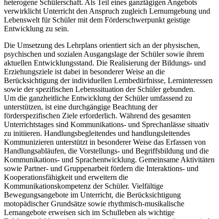
heterogene Schülerschaft. Als Teil eines ganztägigen Angebots
verwirklicht Unterricht den Anspruch zugleich Lernumgebung und
Lebenswelt für Schüler mit dem Förderschwerpunkt geistige
Entwicklung zu sein.
Die Umsetzung des Lehrplans orientiert sich an der physischen,
psychischen und sozialen Ausgangslage der Schüler sowie ihrem
aktuellen Entwicklungsstand. Die Realisierung der Bildungs- und
Erziehungsziele ist dabei in besonderer Weise an die
Berücksichtigung der individuellen Lernbedürfnisse, Lerninteressen
sowie der spezifischen Lebenssituation der Schüler gebunden.
Um die ganzheitliche Entwicklung der Schüler umfassend zu
unterstützen, ist eine durchgängige Beachtung der
förderspezifischen Ziele erforderlich. Während des gesamten
Unterrichtstages sind Kommunikations- und Sprechanlässe situativ
zu initiieren. Handlungsbegleitendes und handlungsleitendes
Kommunizieren unterstützt in besonderer Weise das Erfassen von
Handlungsabläufen, die Vorstellungs- und Begriffsbildung und die
Kommunikations- und Sprachentwicklung. Gemeinsame Aktivitäten
sowie Partner- und Gruppenarbeit fördern die Interaktions- und
Kooperationsfähigkeit und erweitern die
Kommunikationskompetenz der Schüler. Vielfältige
Bewegungsangebote im Unterricht, die Berücksichtigung
motopädischer Grundsätze sowie rhythmisch-musikalische
Lernangebote erweisen sich im Schulleben als wichtige