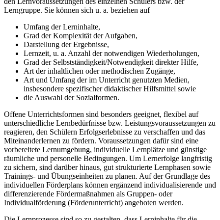
den Lernvoraussetzungen des einzelnen Schülers bzw. der
Lerngruppe. Sie können sich u. a. beziehen auf
Umfang der Lerninhalte,
Grad der Komplexität der Aufgaben,
Darstellung der Ergebnisse,
Lernzeit, u. a. Anzahl der notwendigen Wiederholungen,
Grad der Selbstständigkeit/Notwendigkeit direkter Hilfe,
Art der inhaltlichen oder methodischen Zugänge,
Art und Umfang der im Unterricht genutzten Medien,
insbesondere spezifischer didaktischer Hilfsmittel sowie
die Auswahl der Sozialformen.
Offene Unterrichtsformen sind besonders geeignet, flexibel auf
unterschiedliche Lernbedürfnisse bzw. Leistungsvoraussetzungen zu
reagieren, den Schülern Erfolgserlebnisse zu verschaffen und das
Miteinanderlernen zu fördern. Voraussetzungen dafür sind eine
vorbereitete Lernumgebung, individuelle Lernplätze und günstige
räumliche und personelle Bedingungen. Um Lernerfolge langfristig
zu sichern, sind darüber hinaus, gut strukturierte Lernphasen sowie
Trainings- und Übungseinheiten zu planen. Auf der Grundlage des
individuellen Förderplans können ergänzend individualisierende und
differenzierende Fördermaßnahmen als Gruppen- oder
Individualförderung (Förderunterricht) angeboten werden.
Die Lernprozesse sind so zu gestalten, dass Lerninhalte für die