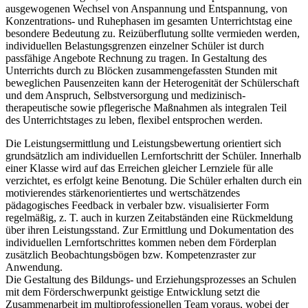
ausgewogenen Wechsel von Anspannung und Entspannung, von
Konzentrations- und Ruhephasen im gesamten Unterrichtstag eine
besondere Bedeutung zu. Reizüberflutung sollte vermieden werden,
individuellen Belastungsgrenzen einzelner Schüler ist durch
passfähige Angebote Rechnung zu tragen. In Gestaltung des
Unterrichts durch zu Blöcken zusammengefassten Stunden mit
beweglichen Pausenzeiten kann der Heterogenität der Schülerschaft
und dem Anspruch, Selbstversorgung und medizinisch-
therapeutische sowie pflegerische Maßnahmen als integralen Teil
des Unterrichtstages zu leben, flexibel entsprochen werden.
Die Leistungsermittlung und Leistungsbewertung orientiert sich
grundsätzlich am individuellen Lernfortschritt der Schüler. Innerhalb
einer Klasse wird auf das Erreichen gleicher Lernziele für alle
verzichtet, es erfolgt keine Benotung. Die Schüler erhalten durch ein
motivierendes stärkenorientiertes und wertschätzendes
pädagogisches Feedback in verbaler bzw. visualisierter Form
regelmäßig, z. T. auch in kurzen Zeitabständen eine Rückmeldung
über ihren Leistungsstand. Zur Ermittlung und Dokumentation des
individuellen Lernfortschrittes kommen neben dem Förderplan
zusätzlich Beobachtungsbögen bzw. Kompetenzraster zur
Anwendung.
Die Gestaltung des Bildungs- und Erziehungsprozesses an Schulen
mit dem Förderschwerpunkt geistige Entwicklung setzt die
Zusammenarbeit im multiprofessionellen Team voraus, wobei der