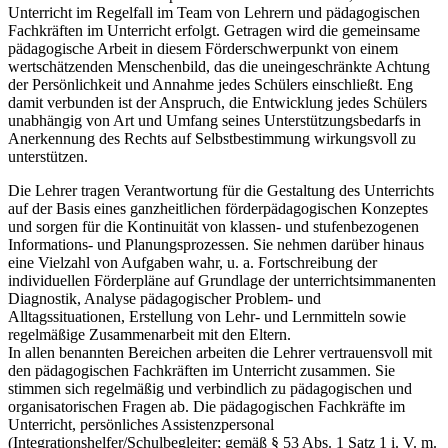
Unterricht im Regelfall im Team von Lehrern und pädagogischen
Fachkräften im Unterricht erfolgt. Getragen wird die gemeinsame
pädagogische Arbeit in diesem Förderschwerpunkt von einem
wertschätzenden Menschenbild, das die uneingeschränkte Achtung
der Persönlichkeit und Annahme jedes Schülers einschließt. Eng
damit verbunden ist der Anspruch, die Entwicklung jedes Schülers
unabhängig von Art und Umfang seines Unterstützungsbedarfs in
Anerkennung des Rechts auf Selbstbestimmung wirkungsvoll zu
unterstützen.
Die Lehrer tragen Verantwortung für die Gestaltung des Unterrichts
auf der Basis eines ganzheitlichen förderpädagogischen Konzeptes
und sorgen für die Kontinuität von klassen- und stufenbezogenen
Informations- und Planungsprozessen. Sie nehmen darüber hinaus
eine Vielzahl von Aufgaben wahr, u. a. Fortschreibung der
individuellen Förderpläne auf Grundlage der unterrichtsimmanenten
Diagnostik, Analyse pädagogischer Problem- und
Alltagssituationen, Erstellung von Lehr- und Lernmitteln sowie
regelmäßige Zusammenarbeit mit den Eltern.
In allen benannten Bereichen arbeiten die Lehrer vertrauensvoll mit
den pädagogischen Fachkräften im Unterricht zusammen. Sie
stimmen sich regelmäßig und verbindlich zu pädagogischen und
organisatorischen Fragen ab. Die pädagogischen Fachkräfte im
Unterricht, persönliches Assistenzpersonal
(Integrationshelfer/Schulbegleiter; gemäß § 53 Abs. 1 Satz 1 i. V. m.