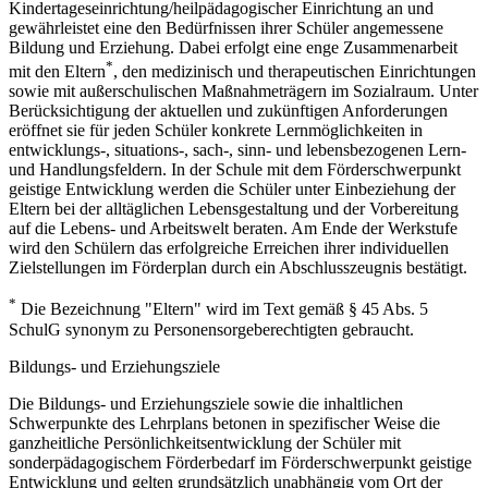
Kindertageseinrichtung/heilpädagogischer Einrichtung an und
gewährleistet eine den Bedürfnissen ihrer Schüler angemessene
Bildung und Erziehung. Dabei erfolgt eine enge Zusammenarbeit
*
mit den Eltern
, den medizinisch und therapeutischen Einrichtungen
sowie mit außerschulischen Maßnahmeträgern im Sozialraum. Unter
Berücksichtigung der aktuellen und zukünftigen Anforderungen
eröffnet sie für jeden Schüler konkrete Lernmöglichkeiten in
entwicklungs-, situations-, sach-, sinn- und lebensbezogenen Lern-
und Handlungsfeldern. In der Schule mit dem Förderschwerpunkt
geistige Entwicklung werden die Schüler unter Einbeziehung der
Eltern bei der alltäglichen Lebensgestaltung und der Vorbereitung
auf die Lebens- und Arbeitswelt beraten. Am Ende der Werkstufe
wird den Schülern das erfolgreiche Erreichen ihrer individuellen
Zielstellungen im Förderplan durch ein Abschlusszeugnis bestätigt.
*
Die Bezeichnung "Eltern" wird im Text gemäß § 45 Abs. 5
SchulG synonym zu Personensorgeberechtigten gebraucht.
Bildungs- und Erziehungsziele
Die Bildungs- und Erziehungsziele sowie die inhaltlichen
Schwerpunkte des Lehrplans betonen in spezifischer Weise die
ganzheitliche Persönlichkeitsentwicklung der Schüler mit
sonderpädagogischem Förderbedarf im Förderschwerpunkt geistige
Entwicklung und gelten grundsätzlich unabhängig vom Ort der