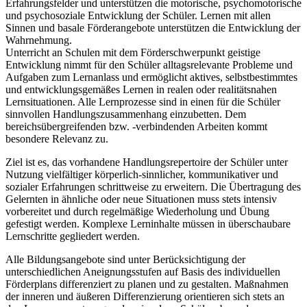
Erfahrungsfelder und unterstützen die motorische, psychomotorische
und psychosoziale Entwicklung der Schüler. Lernen mit allen
Sinnen und basale Förderangebote unterstützen die Entwicklung der
Wahrnehmung.
Unterricht an Schulen mit dem Förderschwerpunkt geistige
Entwicklung nimmt für den Schüler alltagsrelevante Probleme und
Aufgaben zum Lernanlass und ermöglicht aktives, selbstbestimmtes
und entwicklungsgemäßes Lernen in realen oder realitätsnahen
Lernsituationen. Alle Lernprozesse sind in einen für die Schüler
sinnvollen Handlungszusammenhang einzubetten. Dem
bereichsübergreifenden bzw. -verbindenden Arbeiten kommt
besondere Relevanz zu.
Ziel ist es, das vorhandene Handlungsrepertoire der Schüler unter
Nutzung vielfältiger körperlich-sinnlicher, kommunikativer und
sozialer Erfahrungen schrittweise zu erweitern. Die Übertragung des
Gelernten in ähnliche oder neue Situationen muss stets intensiv
vorbereitet und durch regelmäßige Wiederholung und Übung
gefestigt werden. Komplexe Lerninhalte müssen in überschaubare
Lernschritte gegliedert werden.
Alle Bildungsangebote sind unter Berücksichtigung der
unterschiedlichen Aneignungsstufen auf Basis des individuellen
Förderplans differenziert zu planen und zu gestalten. Maßnahmen
der inneren und äußeren Differenzierung orientieren sich stets an