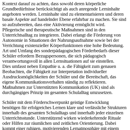
Kontext darauf zu achten, dass sowohl deren körperliche
Grundbedürfnisse berücksichtigt als auch anregende Lerninhalte
angeboten werden. Lerninhalte sind zu elementarisieren und deren
basale Aspekte auf handelnder Ebene erfahrbar zu machen. Sie sind
so aufzubereiten, dass eine Aktivierung ermöglicht wird.
Pflegerische und therapeutische Maßnahmen sind in den
Unterrichtsalltag zu integrieren. Dabei erlangt die Förderung von
Autonomie in Situationen der Nahrungsaufnahme sowie bei der
Verrichtung existenzieller Körperfunktionen eine hohe Bedeutung.
Art und Umfang des sonderpädagogischen Förderbedarfs dieser
Schüler erfordern Bezugspersonen, die sich pädagogisch
verantwortungsvoll in allen Lernsituationen auf sie einstellen.
Dies umfasst neben Empathie u. a. die Fähigkeit zum genauen
Beobachten, die Fähigkeit zur Interpretation individueller
Ausdrucksmöglichkeiten der Schüler und die Bereitschaft, das
eigene Kommunikationsverhalten ständig zu reflektieren.
Maßnahmen zur Unterstützten Kommunikation (UK) sind als
durchgängiges Prinzip im gesamten Schulalltag umzusetzen.
Schüler mit dem Förderschwerpunkt geistige Entwicklung
benötigen für erfolgreiches Lernen klare und verlässliche Strukturen
innerhalb des gesamten Schulalltags und innerhalb jeder einzelnen
Unterrichtsstunde. Unterstützend wirken wiederkehrende Rituale
oder Hilfen zur räumlichen und zeitlichen Orientierung. Dabei
kommt einer ruhigen, motivierenden Lernatmosphäre mit einem