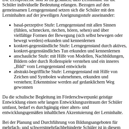
Schüler individuelle Bedeutung erlangen. Bezogen auf den
gemeinsamen Lerngegenstand setzen sich die Schüler mit den
Lerninhalten auf der jeweiligen Aneignungsstufe auseinander:
basal-perzeptive Stufe: Lerngegenstand mit allen Sinnen
(fühlen, schmecken, riechen, hören, sehen) und über
vielfältige Formen der Bewegung (sich selbst bewegen oder
bewegt werden) erkunden und kennenlernen
konkret-gegenständliche Stufe: Lerngegenstand durch aktives,
konkret-gegenständliches Tun erkunden und kennenlernen
anschauliche Stufe: mit Hilfe von Modellen, Nachbildungen,
Bildern oder durch Rollenspiele verstehen und ein inneres
„Bild“ vom Lerngegenstand entwickeln
abstrakt-begriffliche Stufe: Lerngegenstand mit Hilfe von
Zeichen und Symbolen wahrnehmen, erkunden und
verstehen; Erkenntnisse werden auf gedanklichem Weg
gewonnen
Da die schulische Begleitung im Förderschwerpunkt geistige
Entwicklung einen sehr langen Entwicklungszeitraum der Schüler
umfasst, bedarf es durchgängig einer alters- und
entwicklungsgemäßen inhaltlichen Akzentuierung der Lerninhalte.
Bei der Planung und Durchführung von Bildungsangeboten für
mehrfach- und schwerstmehrfachbehinderte Schüler ist in diesem