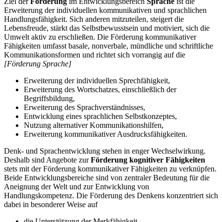
Ziel der
Förderung
im Entwicklungsbereich
Sprache
ist die
Erweiterung der individuellen kommunikativen und sprachlichen
Handlungsfähigkeit. Sich anderen mitzuteilen, steigert die
Lebensfreude, stärkt das Selbstbewusstsein und motiviert, sich die
Umwelt aktiv zu erschließen. Die Förderung kommunikativer
Fähigkeiten umfasst basale, nonverbale, mündliche und schriftliche
Kommunikationsformen und richtet sich vorrangig auf die
[Förderung Sprache]
Erweiterung der individuellen Sprechfähigkeit,
Erweiterung des Wortschatzes, einschließlich der
Begriffsbildung,
Erweiterung des Sprachverständnisses,
Entwicklung eines sprachlichen Selbstkonzeptes,
Nutzung alternativer Kommunikationshilfen,
Erweiterung kommunikativer Ausdrucksfähigkeiten.
Denk- und Sprachentwicklung stehen in enger Wechselwirkung.
Deshalb sind Angebote zur
Förderung kognitiver Fähigkeiten
stets mit der Förderung kommunikativer Fähigkeiten zu verknüpfen.
Beide Entwicklungsbereiche sind von zentraler Bedeutung für die
Aneignung der Welt und zur Entwicklung von
Handlungskompetenz. Die Förderung des Denkens konzentriert sich
dabei in besonderer Weise auf
die Unterstützung der Merkfähigkeit,