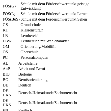
Schule mit dem Förderschwerpunkt geistige
FÖS(G)
Entwicklung
FÖS(L)
Schule mit dem Förderschwerpunkt Lernen
FÖS(BuS)
Schule mit dem Förderschwerpunkt Sehen
GS
Grundschule
Kl.
Klassenstufe/n
LB
Lernbereich
LBW
Lernbereich mit Wahlcharakter
OM
Orientierung/Mobilität
OS
Oberschule
PC
Personalcomputer
AL
Arbeitslehre
AuB
Arbeit und Beruf
BIO
Biologie
BO
Berufsorientierung
DE
Deutsch
DE-
Deutsch-Heimatkunde/Sachunterricht
HKS
DE-
Deutsch-Heimatkunde/Sachunterricht
HKS
EN
Englisch