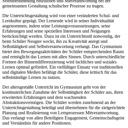
Selbstbestimmung einzulösen und Mitverantwortung bei der
gemeinsamen Gestaltung schulischer Prozesse zu tragen.
Die Unterrichtsgestaltung wird von einer veränderten Schul- und
Lernkultur geprägt. Der Lernende wird in seiner Individualität
angenommen, indem seine Leistungsvoraussetzungen, seine
Erfahrungen und seine speziellen Interessen und Neigungen
berücksichtigt werden. Dazu ist ein Unterrichtsstil notwendig, der
beim Schüler Neugier weckt, ihn zu Kreativität anregt und
Selbsttätigkeit und Selbstverantwortung verlangt. Das Gymnasium
bietet den Bewegungsaktivitäten der Schüler entsprechenden Raum
und ermöglicht das Lernen mit allen Sinnen. Durch unterschiedliche
Formen der Binnendifferenzierung wird fachliches und soziales
Lernen optimal gefördert. Ein vielfältiger Einsatz von traditionellen
und digitalen Medien befähigt die Schüler, diese kritisch für das
selbstständige Lernen zu nutzen.
Der altersgemäße Unterricht im Gymnasium geht von der
kontinuierlichen Zunahme der Selbsttätigkeit der Schüler aus, ihren
erweiterten Erfahrungen und dem wachsenden
Abstraktionsvermögen. Die Schüler werden zunehmend an der
Unterrichtsgestaltung beteiligt und übernehmen für die zielgerichtete
Planung und Realisierung von Lernprozessen Mitverantwortung.
Das verlangt von allen Beteiligten Engagement, Gemeinschaftsgeist
und Verständnis für andere Positionen.