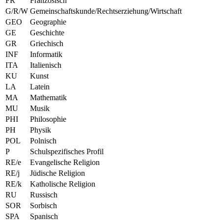
FR
Französisch
G/R/W
Gemeinschaftskunde/Rechtserziehung/Wirtschaft
GEO
Geographie
GE
Geschichte
GR
Griechisch
INF
Informatik
ITA
Italienisch
KU
Kunst
LA
Latein
MA
Mathematik
MU
Musik
PHI
Philosophie
PH
Physik
POL
Polnisch
P
Schulspezifisches Profil
RE/e
Evangelische Religion
RE/j
Jüdische Religion
RE/k
Katholische Religion
RU
Russisch
SOR
Sorbisch
SPA
Spanisch