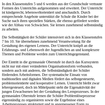
In den Klassenstufen 5 und 6 werden aus der Grundschule vertraute
Formen des Unterrichts aufgenommen und erweitert. Der Unterricht
ist kindgerecht, lebensweltorientiert und anschaulich. Durch
entsprechende Angebote unterstützt die Schule die Kinder bei der
Suche nach ihren speziellen Stärken, die ebenso gefördert werden
wie der Abbau von Schwächen. Sie lernen zunehmend selbstständig
zu arbeiten.
Die Selbsttätigkeit der Schüler intensiviert sich in den Klassenstufen
7 bis 10. Sie übernehmen zunehmend Verantwortung für die
Gestaltung des eigenen Lernens. Der Unterricht knüpft an die
Erfahrungs- und Lebenswelt der Jugendlichen an und komplexere
Themen und Probleme werden zum Unterrichtsgegenstand.
Der Eintritt in die gymnasiale Oberstufe ist durch das Kurssystem
nicht nur mit einer veränderten Organisationsform verbunden,
sondern auch mit anderen, die Selbstständigkeit der Schüler
fördernden Arbeitsformen. Der systematische Einsatz von
traditionellen und digitalen Medien fördert das selbstgesteuerte,
problemorientierte und kooperative Lernen. Unterricht bleibt zwar
lehrergesteuert, doch im Mittelpunkt steht die Eigenaktivität der
jungen Erwachsenen bei der Gestaltung des Lernprozesses. In der
gymnasialen Oberstufe lernen die Schüler Problemlöseprozesse
eigenständig zu organisieren sowie die Ergebnisse eines
Arbeitsprozesses strukturiert und in angemessener Form zu