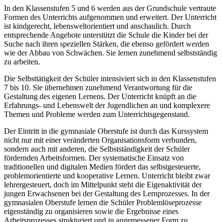
In den Klassenstufen 5 und 6 werden aus der Grundschule vertraute
Formen des Unterrichts aufgenommen und erweitert. Der Unterricht
ist kindgerecht, lebensweltorientiert und anschaulich. Durch
entsprechende Angebote unterstützt die Schule die Kinder bei der
Suche nach ihren speziellen Stärken, die ebenso gefördert werden
wie der Abbau von Schwächen. Sie lernen zunehmend selbstständig
zu arbeiten.
Die Selbsttätigkeit der Schüler intensiviert sich in den Klassenstufen
7 bis 10. Sie übernehmen zunehmend Verantwortung für die
Gestaltung des eigenen Lernens. Der Unterricht knüpft an die
Erfahrungs- und Lebenswelt der Jugendlichen an und komplexere
Themen und Probleme werden zum Unterrichtsgegenstand.
Der Eintritt in die gymnasiale Oberstufe ist durch das Kurssystem
nicht nur mit einer veränderten Organisationsform verbunden,
sondern auch mit anderen, die Selbstständigkeit der Schüler
fördernden Arbeitsformen. Der systematische Einsatz von
traditionellen und digitalen Medien fördert das selbstgesteuerte,
problemorientierte und kooperative Lernen. Unterricht bleibt zwar
lehrergesteuert, doch im Mittelpunkt steht die Eigenaktivität der
jungen Erwachsenen bei der Gestaltung des Lernprozesses. In der
gymnasialen Oberstufe lernen die Schüler Problemlöseprozesse
eigenständig zu organisieren sowie die Ergebnisse eines
Arbeitsprozesses strukturiert und in angemessener Form zu