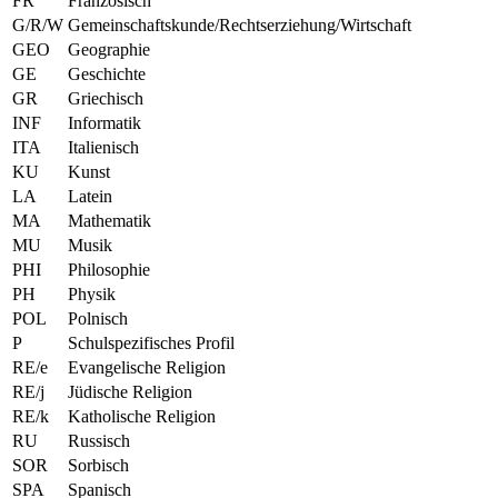
FR
Französisch
G/R/W
Gemeinschaftskunde/Rechtserziehung/Wirtschaft
GEO
Geographie
GE
Geschichte
GR
Griechisch
INF
Informatik
ITA
Italienisch
KU
Kunst
LA
Latein
MA
Mathematik
MU
Musik
PHI
Philosophie
PH
Physik
POL
Polnisch
P
Schulspezifisches Profil
RE/e
Evangelische Religion
RE/j
Jüdische Religion
RE/k
Katholische Religion
RU
Russisch
SOR
Sorbisch
SPA
Spanisch