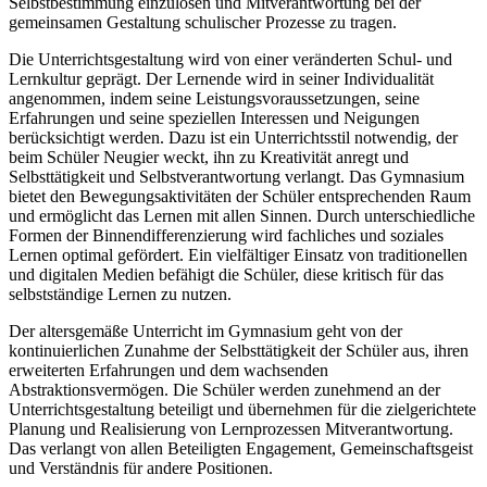
Selbstbestimmung einzulösen und Mitverantwortung bei der
gemeinsamen Gestaltung schulischer Prozesse zu tragen.
Die Unterrichtsgestaltung wird von einer veränderten Schul- und
Lernkultur geprägt. Der Lernende wird in seiner Individualität
angenommen, indem seine Leistungsvoraussetzungen, seine
Erfahrungen und seine speziellen Interessen und Neigungen
berücksichtigt werden. Dazu ist ein Unterrichtsstil notwendig, der
beim Schüler Neugier weckt, ihn zu Kreativität anregt und
Selbsttätigkeit und Selbstverantwortung verlangt. Das Gymnasium
bietet den Bewegungsaktivitäten der Schüler entsprechenden Raum
und ermöglicht das Lernen mit allen Sinnen. Durch unterschiedliche
Formen der Binnendifferenzierung wird fachliches und soziales
Lernen optimal gefördert. Ein vielfältiger Einsatz von traditionellen
und digitalen Medien befähigt die Schüler, diese kritisch für das
selbstständige Lernen zu nutzen.
Der altersgemäße Unterricht im Gymnasium geht von der
kontinuierlichen Zunahme der Selbsttätigkeit der Schüler aus, ihren
erweiterten Erfahrungen und dem wachsenden
Abstraktionsvermögen. Die Schüler werden zunehmend an der
Unterrichtsgestaltung beteiligt und übernehmen für die zielgerichtete
Planung und Realisierung von Lernprozessen Mitverantwortung.
Das verlangt von allen Beteiligten Engagement, Gemeinschaftsgeist
und Verständnis für andere Positionen.