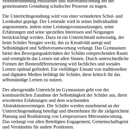
Selbstbestimmung einzulösen und Mitverantwortung bei der
gemeinsamen Gestaltung schulischer Prozesse zu tragen.
Die Unterrichtsgestaltung wird von einer veränderten Schul- und
Lernkultur geprägt. Der Lernende wird in seiner Individualität
angenommen, indem seine Leistungsvoraussetzungen, seine
Erfahrungen und seine speziellen Interessen und Neigungen
berücksichtigt werden. Dazu ist ein Unterrichtsstil notwendig, der
beim Schüler Neugier weckt, ihn zu Kreativität anregt und
Selbsttätigkeit und Selbstverantwortung verlangt. Das Gymnasium
bietet den Bewegungsaktivitäten der Schüler entsprechenden Raum
und ermöglicht das Lernen mit allen Sinnen. Durch unterschiedliche
Formen der Binnendifferenzierung wird fachliches und soziales
Lernen optimal gefördert. Ein vielfältiger Einsatz von traditionellen
und digitalen Medien befähigt die Schüler, diese kritisch für das
selbstständige Lernen zu nutzen.
Der altersgemäße Unterricht im Gymnasium geht von der
kontinuierlichen Zunahme der Selbsttätigkeit der Schüler aus, ihren
erweiterten Erfahrungen und dem wachsenden
Abstraktionsvermögen. Die Schüler werden zunehmend an der
Unterrichtsgestaltung beteiligt und übernehmen für die zielgerichtete
Planung und Realisierung von Lernprozessen Mitverantwortung.
Das verlangt von allen Beteiligten Engagement, Gemeinschaftsgeist
und Verständnis für andere Positionen.