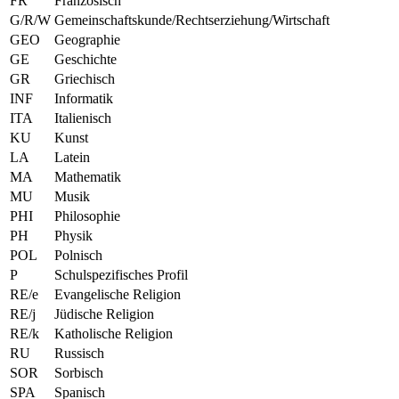
FR
Französisch
G/R/W
Gemeinschaftskunde/Rechtserziehung/Wirtschaft
GEO
Geographie
GE
Geschichte
GR
Griechisch
INF
Informatik
ITA
Italienisch
KU
Kunst
LA
Latein
MA
Mathematik
MU
Musik
PHI
Philosophie
PH
Physik
POL
Polnisch
P
Schulspezifisches Profil
RE/e
Evangelische Religion
RE/j
Jüdische Religion
RE/k
Katholische Religion
RU
Russisch
SOR
Sorbisch
SPA
Spanisch