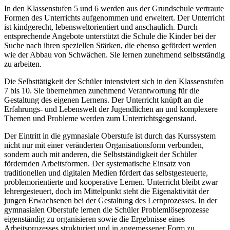
In den Klassenstufen 5 und 6 werden aus der Grundschule vertraute
Formen des Unterrichts aufgenommen und erweitert. Der Unterricht
ist kindgerecht, lebensweltorientiert und anschaulich. Durch
entsprechende Angebote unterstützt die Schule die Kinder bei der
Suche nach ihren speziellen Stärken, die ebenso gefördert werden
wie der Abbau von Schwächen. Sie lernen zunehmend selbstständig
zu arbeiten.
Die Selbsttätigkeit der Schüler intensiviert sich in den Klassenstufen
7 bis 10. Sie übernehmen zunehmend Verantwortung für die
Gestaltung des eigenen Lernens. Der Unterricht knüpft an die
Erfahrungs- und Lebenswelt der Jugendlichen an und komplexere
Themen und Probleme werden zum Unterrichtsgegenstand.
Der Eintritt in die gymnasiale Oberstufe ist durch das Kurssystem
nicht nur mit einer veränderten Organisationsform verbunden,
sondern auch mit anderen, die Selbstständigkeit der Schüler
fördernden Arbeitsformen. Der systematische Einsatz von
traditionellen und digitalen Medien fördert das selbstgesteuerte,
problemorientierte und kooperative Lernen. Unterricht bleibt zwar
lehrergesteuert, doch im Mittelpunkt steht die Eigenaktivität der
jungen Erwachsenen bei der Gestaltung des Lernprozesses. In der
gymnasialen Oberstufe lernen die Schüler Problemlöseprozesse
eigenständig zu organisieren sowie die Ergebnisse eines
Arbeitsprozesses strukturiert und in angemessener Form zu