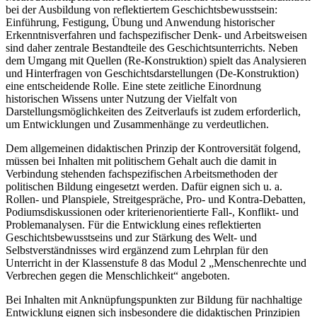
bei der Ausbildung von reflektiertem Geschichtsbewusstsein:
Einführung, Festigung, Übung und Anwendung historischer
Erkenntnisverfahren und fachspezifischer Denk- und Arbeitsweisen
sind daher zentrale Bestandteile des Geschichtsunterrichts. Neben
dem Umgang mit Quellen (Re-Konstruktion) spielt das Analysieren
und Hinterfragen von Geschichtsdarstellungen (De-Konstruktion)
eine entscheidende Rolle. Eine stete zeitliche Einordnung
historischen Wissens unter Nutzung der Vielfalt von
Darstellungsmöglichkeiten des Zeitverlaufs ist zudem erforderlich,
um Entwicklungen und Zusammenhänge zu verdeutlichen.
Dem allgemeinen didaktischen Prinzip der Kontroversität folgend,
müssen bei Inhalten mit politischem Gehalt auch die damit in
Verbindung stehenden fachspezifischen Arbeitsmethoden der
politischen Bildung eingesetzt werden. Dafür eignen sich u. a.
Rollen- und Planspiele, Streitgespräche, Pro- und Kontra-Debatten,
Podiumsdiskussionen oder kriterienorientierte Fall-, Konflikt- und
Problemanalysen. Für die Entwicklung eines reflektierten
Geschichtsbewusstseins und zur Stärkung des Welt- und
Selbstverständnisses wird ergänzend zum Lehrplan für den
Unterricht in der Klassenstufe 8 das Modul 2 „Menschenrechte und
Verbrechen gegen die Menschlichkeit“ angeboten.
Bei Inhalten mit Anknüpfungspunkten zur Bildung für nachhaltige
Entwicklung eignen sich insbesondere die didaktischen Prinzipien