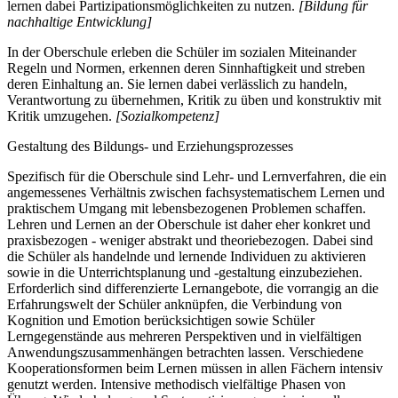
lernen dabei Partizipationsmöglichkeiten zu nutzen.
[Bildung für
nachhaltige Entwicklung]
In der Oberschule erleben die Schüler im sozialen Miteinander
Regeln und Normen, erkennen deren Sinnhaftigkeit und streben
deren Einhaltung an. Sie lernen dabei verlässlich zu handeln,
Verantwortung zu übernehmen, Kritik zu üben und konstruktiv mit
Kritik umzugehen.
[Sozialkompetenz]
Gestaltung des Bildungs- und Erziehungsprozesses
Spezifisch für die Oberschule sind Lehr- und Lernverfahren, die ein
angemessenes Verhältnis zwischen fachsystematischem Lernen und
praktischem Umgang mit lebensbezogenen Problemen schaffen.
Lehren und Lernen an der Oberschule ist daher eher konkret und
praxisbezogen - weniger abstrakt und theoriebezogen. Dabei sind
die Schüler als handelnde und lernende Individuen zu aktivieren
sowie in die Unterrichtsplanung und -gestaltung einzubeziehen.
Erforderlich sind differenzierte Lernangebote, die vorrangig an die
Erfahrungswelt der Schüler anknüpfen, die Verbindung von
Kognition und Emotion berücksichtigen sowie Schüler
Lerngegenstände aus mehreren Perspektiven und in vielfältigen
Anwendungszusammenhängen betrachten lassen. Verschiedene
Kooperationsformen beim Lernen müssen in allen Fächern intensiv
genutzt werden. Intensive methodisch vielfältige Phasen von