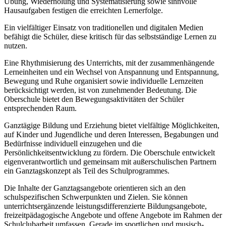
Übung, Wiederholung und Systematisierung sowie sinnvolle
Hausaufgaben festigen die erreichten Lernerfolge.
Ein vielfältiger Einsatz von traditionellen und digitalen Medien
befähigt die Schüler, diese kritisch für das selbstständige Lernen zu
nutzen.
Eine Rhythmisierung des Unterrichts, mit der zusammenhängende
Lerneinheiten und ein Wechsel von Anspannung und Entspannung,
Bewegung und Ruhe organisiert sowie individuelle Lernzeiten
berücksichtigt werden, ist von zunehmender Bedeutung. Die
Oberschule bietet den Bewegungsaktivitäten der Schüler
entsprechenden Raum.
Ganztägige Bildung und Erziehung bietet vielfältige Möglichkeiten,
auf Kinder und Jugendliche und deren Interessen, Begabungen und
Bedürfnisse individuell einzugehen und die
Persönlichkeitsentwicklung zu fördern. Die Oberschule entwickelt
eigenverantwortlich und gemeinsam mit außerschulischen Partnern
ein Ganztagskonzept als Teil des Schulprogrammes.
Die Inhalte der Ganztagsangebote orientieren sich an den
schulspezifischen Schwerpunkten und Zielen. Sie können
unterrichtsergänzende leistungsdifferenzierte Bildungsangebote,
freizeitpädagogische Angebote und offene Angebote im Rahmen der
Schulclubarbeit umfassen. Gerade im sportlichen und musisch-