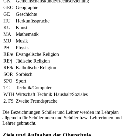
GK
Gemeinschaftskunde/Rechtserziehung
GEO
Geographie
GE
Geschichte
HU
Herkunftssprache
KU
Kunst
MA
Mathematik
MU
Musik
PH
Physik
RE/e
Evangelische Religion
RE/j
Jüdische Religion
RE/k
Katholische Religion
SOR
Sorbisch
SPO
Sport
TC
Technik/Computer
WTH
Wirtschaft-Technik-Haushalt/Soziales
2. FS
Zweite Fremdsprache
Die Bezeichnungen Schüler und Lehrer werden im Lehrplan
allgemein für Schülerinnen und Schüler bzw. Lehrerinnen und
Lehrer gebraucht.
Ziele und Aufgaben der Oberschule