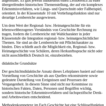
angeordnet. Es gibt jeweils mindestens einen Lernbereich zu einer
übergreifenden historischen Themenstellung, der auf ein komplexes
Erkenntnisverfahren, wie Längs- und Querschnitt oder Fallbeispiel,
orientiert. In der Klassenstufe 10 mit Vertiefungsfunktion sind nur
derartige Lernbereiche ausgewiesen.
Um dem Wert der Regional- bzw. Heimatgeschichte für ein
lebensweltbezogenes Verständnis von Geschichte Rechnung zu
tragen, fordern die Lernbereiche mit Wahlcharakter in jeder
Klassenstufe die Integration regional- bzw. heimatgeschichtlicher
Themen. Sie sind an die Lernbereiche mit Pflichtcharakter zu
binden. Dies schließt auch die Möglichkeit ein, Regional- bzw.
Heimatgeschichte von Schülern, deren Herkunftssprache nicht oder
nicht ausschließlich Deutsch ist, einzubeziehen.
didaktische Grundsätze
Der geschichtsdidaktische Ansatz dieses Lehrplanes basiert auf einer
Vorstellung von Geschichte als aus Quellen rekonstruierte sowie
gedeutete Darstellung von Ereignissen und Prozessen der
Vergangenheit. In diesem Sinne sind nicht nur Kenntnisse zu
historischen Fakten, Daten, Personen und Begriffen wichtig,
sondern historische Erkenntnisverfahren und fachspezifische Denk-
und Arbeitsweisen entscheidend.
Methodenkompetenz im Fach Geschichte hat eine Schlüsselfunktion