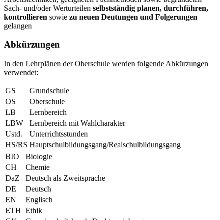
Sach- und/oder Werturteilen
selbstständig planen, durchführen,
kontrollieren
sowie
zu neuen Deutungen und Folgerungen
gelangen
Abkürzungen
In den Lehrplänen der Oberschule werden folgende Abkürzungen
verwendet:
GS
Grundschule
OS
Oberschule
LB
Lernbereich
LBW
Lernbereich mit Wahlcharakter
Ustd.
Unterrichtsstunden
HS/RS
Hauptschulbildungsgang/Realschulbildungsgang
BIO
Biologie
CH
Chemie
DaZ
Deutsch als Zweitsprache
DE
Deutsch
EN
Englisch
ETH
Ethik